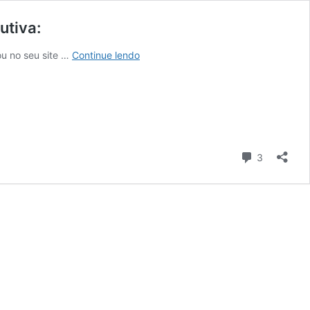
utiva:
Anúncio
u no seu site …
Continue lendo
de
vaga:
Oficial
de
Programa
de
Comentári
Segurança
3
de
Produtos
de
Saúde
Reprodutiva: