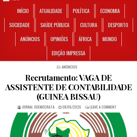
INÍCIO
ATUALIDADE
POLÍTICA
ECONOMIA
SOCIEDADE
SAÚDE PÚBLICA
CULTURA
DESPORTO
ANÚNCIOS
OPINIÕES
ÁFRICA
MUNDO
EDIÇÃO IMPRESSA
POSTED IN
ANÚNCIOS
Recrutamento: VAGA DE
ASSISTENTE DE CONTABILIDADE
(GUINEA BISSAU)
AUTHOR:
PUBLISHED DATE:
ON RECRUTAM
JORNAL ODEMOCRATA
08/05/2026
LEAVE A COMMENT