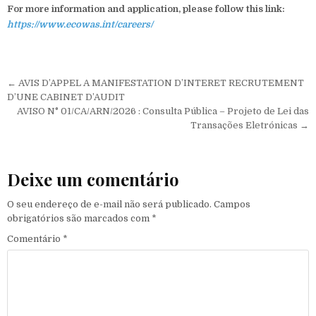
For more information and application, please follow this link:
https://www.ecowas.int/careers/
Navegação de Post
← AVIS D’APPEL A MANIFESTATION D’INTERET RECRUTEMENT
D’UNE CABINET D’AUDIT
AVISO N° 01/CA/ARN/2026 : Consulta Pública – Projeto de Lei das
Transações Eletrónicas →
Deixe um comentário
O seu endereço de e-mail não será publicado.
Campos
obrigatórios são marcados com
*
Comentário
*