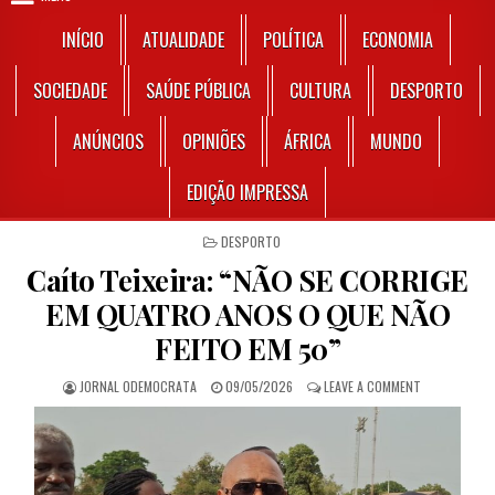
INÍCIO
ATUALIDADE
POLÍTICA
ECONOMIA
SOCIEDADE
SAÚDE PÚBLICA
CULTURA
DESPORTO
ANÚNCIOS
OPINIÕES
ÁFRICA
MUNDO
EDIÇÃO IMPRESSA
POSTED IN
DESPORTO
Caíto Teixeira: “NÃO SE CORRIGE
EM QUATRO ANOS O QUE NÃO
FEITO EM 50”
AUTHOR:
PUBLISHED DATE:
ON CAÍTO TEI
JORNAL ODEMOCRATA
09/05/2026
LEAVE A COMMENT