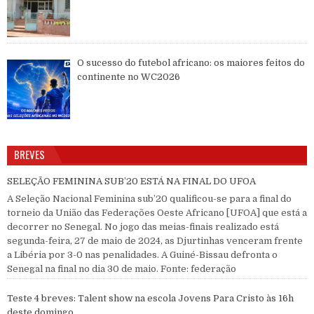
O sucesso do futebol africano: os maiores feitos do
continente no WC2026
BREVES
SELEÇÃO FEMININA SUB’20 ESTÁ NA FINAL DO UFOA
A Seleção Nacional Feminina sub’20 qualificou-se para a final do
torneio da União das Federações Oeste Africano [UFOA] que está a
decorrer no Senegal. No jogo das meias-finais realizado está
segunda-feira, 27 de maio de 2024, as Djurtinhas venceram frente
a Libéria por 3-0 nas penalidades. A Guiné-Bissau defronta o
Senegal na final no dia 30 de maio. Fonte: federação
Teste 4 breves: Talent show na escola Jovens Para Cristo às 16h
deste domingo