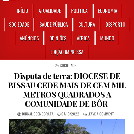
INÍCIO
ATUALIDADE
POLÍTICA
ECONOMIA
SOCIEDADE
SAÚDE PÚBLICA
CULTURA
DESPORTO
ANÚNCIOS
OPINIÕES
ÁFRICA
MUNDO
EDIÇÃO IMPRESSA
POSTED IN
SOCIEDADE
Disputa de terra: DIOCESE DE
BISSAU CEDE MAIS DE CEM MIL
METROS QUADRADOS A
COMUNIDADE DE BÔR
AUTHOR:
PUBLISHED DATE:
ON DISPUTA 
JORNAL ODEMOCRATA
07/10/2022
LEAVE A COMMENT