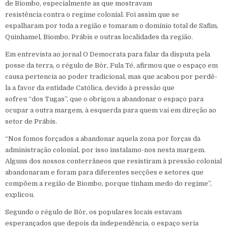
de Biombo, especialmente as que mostravam
resistência contra o regime colonial. Foi assim que se
espalharam por toda a região e tomaram o domínio total de Safim,
Quinhamel, Biombo, Prábis e outras localidades da região.
Em entrevista ao jornal O Democrata para falar da disputa pela
posse da terra, o régulo de Bôr, Fula Té, afirmou que o espaço em
causa pertencia ao poder tradicional, mas que acabou por perdê-
la a favor da entidade Católica, devido à pressão que
sofreu “dos Tugas”, que o obrigou a abandonar o espaço para
ocupar a outra margem, à esquerda para quem vai em direção ao
setor de Prábis.
“Nos fomos forçados a abandonar aquela zona por forças da
administração colonial, por isso instalamo-nos nesta margem.
Alguns dos nossos conterrâneos que resistiram à pressão colonial
abandonaram e foram para diferentes secções e setores que
compõem a região de Biombo, porque tinham medo do regime”,
explicou.
Segundo o régulo de Bôr, os populares locais estavam
esperançados que depois da independência, o espaço seria