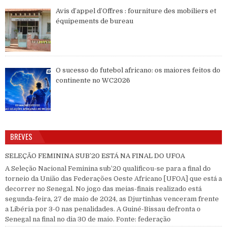
Avis d’appel d’Offres : fourniture des mobiliers et
équipements de bureau
O sucesso do futebol africano: os maiores feitos do
continente no WC2026
BREVES
SELEÇÃO FEMININA SUB’20 ESTÁ NA FINAL DO UFOA
A Seleção Nacional Feminina sub’20 qualificou-se para a final do
torneio da União das Federações Oeste Africano [UFOA] que está a
decorrer no Senegal. No jogo das meias-finais realizado está
segunda-feira, 27 de maio de 2024, as Djurtinhas venceram frente
a Libéria por 3-0 nas penalidades. A Guiné-Bissau defronta o
Senegal na final no dia 30 de maio. Fonte: federação