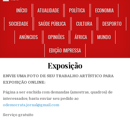
INÍCIO
ATUALIDADE
POLÍTICA
ECONOMIA
SOCIEDADE
SAÚDE PÚBLICA
CULTURA
DESPORTO
ANÚNCIOS
OPINIÕES
ÁFRICA
MUNDO
EDIÇÃO IMPRESSA
Exposição
ENVIE UMA FOTO DE SEU TRABALHO ART
Í
STICO PARA
EXPOSIÇ
Ã
O ONLINE:
Página a ser enchida com demandas (amostras, quadros) de
interessados; basta enviar seu pedido ao
odemocrata.jornal@gmail.com
Serviço gratuito