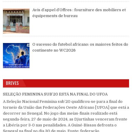
Avis d’appel d’Offres : fourniture des mobiliers et
équipements de bureau
O sucesso do futebol africano: os maiores feitos do
continente no WC2026
BREVES
SELEÇÃO FEMININA SUB’20 ESTÁ NA FINAL DO UFOA
A Seleção Nacional Feminina sub’20 qualificou-se para a final do
torneio da União das Federações Oeste Africano [UFOA] que está a
decorrer no Senegal. No jogo das meias-finais realizado está
segunda-feira, 27 de maio de 2024, as Djurtinhas venceram frente
a Libéria por 3-0 nas penalidades. A Guiné-Bissau defronta o
Senegal na final no dia 30 de maio. Fonte: federação