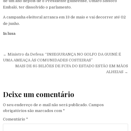
de um ano depois de o Presidente guineense, Umaro Sissoco
Embaló, ter dissolvido o parlamento.
A campanha eleitoral arranca em 13 de maio e vai decorrer até 02
de junho.
In lusa
Navegação de Post
← Ministro da Defesa: “INSEGURANÇA NO GOLFO DA GUINÉ É
UMA AMEAÇA ÀS COMUNIDADES COSTEIRAS”
MAIS DE 85 BILIÕES DE FCFA DO ESTADO ESTÃO EM MÃOS
ALHEIAS →
Deixe um comentário
O seu endereço de e-mail não será publicado.
Campos
obrigatórios são marcados com
*
Comentário
*