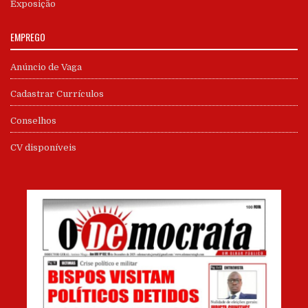
Exposição
EMPREGO
Anúncio de Vaga
Cadastrar Currículos
Conselhos
CV disponíveis