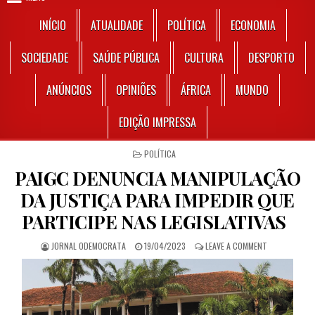
INÍCIO
ATUALIDADE
POLÍTICA
ECONOMIA
SOCIEDADE
SAÚDE PÚBLICA
CULTURA
DESPORTO
ANÚNCIOS
OPINIÕES
ÁFRICA
MUNDO
EDIÇÃO IMPRESSA
POSTED IN
POLÍTICA
PAIGC DENUNCIA MANIPULAÇÃO
DA JUSTIÇA PARA IMPEDIR QUE
PARTICIPE NAS LEGISLATIVAS
AUTHOR:
PUBLISHED DATE:
ON PAIGC DEN
JORNAL ODEMOCRATA
19/04/2023
LEAVE A COMMENT