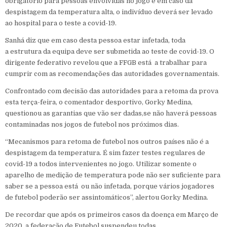
obrigatório para pessoas envolvidas no jogo e em caso da
despistagem da temperatura alta, o indivíduo deverá ser levado
ao hospital para o teste a covid-19.
Sanhá diz que em caso desta pessoa estar infetada, toda
a estrutura da equipa deve ser submetida ao teste de covid-19. O
dirigente federativo revelou que a FFGB está a trabalhar para
cumprir com as recomendações das autoridades governamentais.
Confrontado com decisão das autoridades para a retoma da prova
esta terça-feira, o comentador desportivo, Gorky Medina,
questionou as garantias que vão ser dadas,se não haverá pessoas
contaminadas nos jogos de futebol nos próximos dias.
“Mecanismos para retoma de futebol nos outros países não é a
despistagem da temperatura. É sim fazer testes regulares de
covid-19 a todos intervenientes no jogo. Utilizar somente o
aparelho de medição de temperatura pode não ser suficiente para
saber se a pessoa está ou não infetada, porque vários jogadores
de futebol poderão ser assintomáticos”, alertou Gorky Medina.
De recordar que após os primeiros casos da doença em Março de
2020, a federação de Futebol suspendeu todas