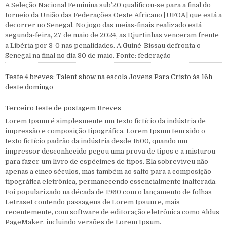
A Seleção Nacional Feminina sub’20 qualificou-se para a final do
torneio da União das Federações Oeste Africano [UFOA] que está a
decorrer no Senegal. No jogo das meias-finais realizado está
segunda-feira, 27 de maio de 2024, as Djurtinhas venceram frente
a Libéria por 3-0 nas penalidades. A Guiné-Bissau defronta o
Senegal na final no dia 30 de maio. Fonte: federação
Teste 4 breves: Talent show na escola Jovens Para Cristo às 16h
deste domingo
Terceiro teste de postagem Breves
Lorem Ipsum é simplesmente um texto fictício da indústria de
impressão e composição tipográfica. Lorem Ipsum tem sido o
texto fictício padrão da indústria desde 1500, quando um
impressor desconhecido pegou uma prova de tipos e a misturou
para fazer um livro de espécimes de tipos. Ela sobreviveu não
apenas a cinco séculos, mas também ao salto para a composição
tipográfica eletrônica, permanecendo essencialmente inalterada.
Foi popularizado na década de 1960 com o lançamento de folhas
Letraset contendo passagens de Lorem Ipsum e, mais
recentemente, com software de editoração eletrônica como Aldus
PageMaker, incluindo versões de Lorem Ipsum.