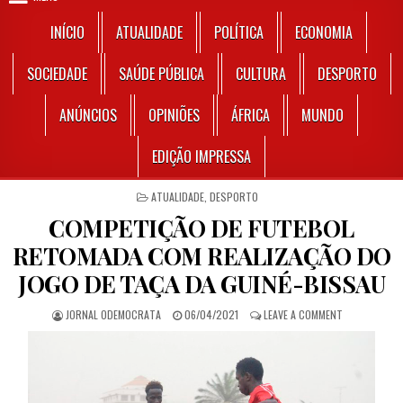
INÍCIO
ATUALIDADE
POLÍTICA
ECONOMIA
SOCIEDADE
SAÚDE PÚBLICA
CULTURA
DESPORTO
ANÚNCIOS
OPINIÕES
ÁFRICA
MUNDO
EDIÇÃO IMPRESSA
POSTED IN
ATUALIDADE
,
DESPORTO
COMPETIÇÃO DE FUTEBOL
RETOMADA COM REALIZAÇÃO DO
JOGO DE TAÇA DA GUINÉ-BISSAU
AUTHOR:
PUBLISHED DATE:
ON COMPETIÇ
JORNAL ODEMOCRATA
06/04/2021
LEAVE A COMMENT