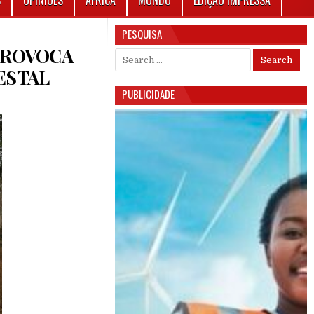
S
OPINIÕES
ÁFRICA
MUNDO
EDIÇÃO IMPRESSA
PESQUISA
 PROVOCA
Search for:
ESTAL
PUBLICIDADE
DO CLIMA : MONOCULTURA DE CAJÚ PROVOCA DANOS INESTIMÁVEIS NA RESERVA FLORESTAL