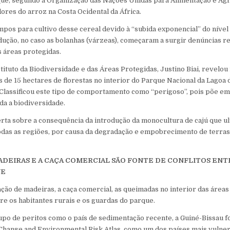
ue, segundo a Organização das Nações Unidas para Alimentação e Agri
res do arroz na Costa Ocidental da África.
pos para cultivo desse cereal devido à “subida exponencial” do nível
ução, no caso as bolanhas (várzeas), começaram a surgir denúncias r
s áreas protegidas.
stituto da Biodiversidade e das Áreas Protegidas, Justino Biai, revel
 de 15 hectares de florestas no interior do Parque Nacional da Lagoa 
. Classificou este tipo de comportamento como “perigoso”, pois põe em
da a biodiversidade.
rta sobre a consequência da introdução da monocultura de cajú que u
odas as regiões, por causa da degradação e empobrecimento de terras
DEIRAS E A CAÇA COMERCIAL SÃO FONTE DE CONFLITOS ENT
UE
ação de madeiras, a caça comercial, as queimadas no interior das área
tre os habitantes rurais e os guardas do parque.
upo de peritos como o país de sedimentação recente, a Guiné-Bissau f
hange and Environmental Risk Atlas, como um dos países mais vulnerá