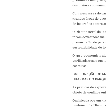
produtivas num país q
dos maiores consumido
Com a escassez de cam
grandes áreas de prod
de incursões contra a
O Diretor-geral do In
foram devastadas mais
província Sul do país
sustentabilidade de to
O agro-economista ale
verificada quase em t
costeiras.
EXPLORAÇÃO DE MA
GUARDAS DO PARQ
As práticas de explor
objeto de conflitos en
Qualificada por um gr
também pela Climate C