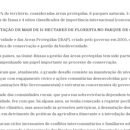
% do território, consideradas áreas protegidas, 8 parques naturais, 3
 de fauna e 4 sítios classificados de importância internacional (conve
STAÇÃO DE MAIS DE 15 HECTARES DE FLORESTA NO PARQUE DE
ersidade e das Áreas Protegidas (IBAP), criado pelo governo em 2005, 
tica de conservação e gestão da biodiversidade.
s países, na Guiné-Bissau a gestão das áreas protegidas tem sido parti
sempenhando um papel importante no processo de conservação.
dicam que, atualmente, o grande desafio consiste na manutenção do ní
nçar com engajamento cívico e ações comunitárias desenvolvidas por 
rganizações Não Governamentais) e estruturas concernentes do gover
dade das comunidades rurais, que para sua sobrevivência dependem t
idade, fez com que, há alguns anos, se tenha começado a registar perd
tor climático, mas associado às pressões antrópicas, à desmatação de
 em detrimento de práticas da agricultura itinerante e à introdução d
aram ciclos incessantes de conflitos intercomunitários e familiares s