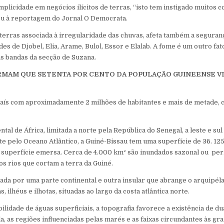
plicidade em negócios ilícitos de terras, “isto tem instigado muitos c
ou à reportagem do Jornal O Democrata.
terras associada à irregularidade das chuvas, afeta também a seguran
es de Djobel, Elia, Arame, Bulol, Essor e Elalab. A fome é um outro fat
as bandas da secção de Suzana.
IRMAM QUE SETENTA POR CENTO DA POPULAÇÃO GUINEENSE VI
aís com aproximadamente 2 milhões de habitantes e mais de metade, c
ntal de África, limitada a norte pela República do Senegal, a leste e su
e pelo Oceano Atlântico, a Guiné-Bissau tem uma superfície de 36. 125
 superfície emersa. Cerca de 4.000 km² são inundados sazonal ou p
os rios que cortam a terra da Guiné.
ada por uma parte continental e outra insular que abrange o arquipéla
s, ilhéus e ilhotas, situadas ao largo da costa atlântica norte.
lidade de águas superficiais, a topografia favorece a existência de du
a, as regiões influenciadas pelas marés e as faixas circundantes às gr