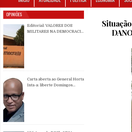
INÍCIO
ATUALIDADE
POLÍTICA
ECONOMIA
SOC
OPINIÕES
Situaçã
Editorial: VALORES DOS
DANO
MILITARES NA DEMOCRACIA
MULTIPARTIDÁRIA
Carta aberta ao General Horta
Inta-a: liberte Domingos
Simões Pereira