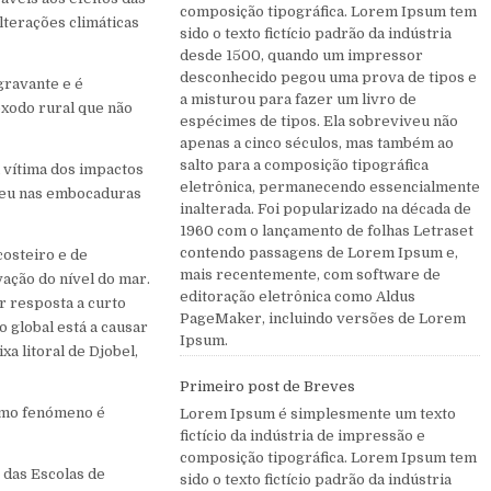
composição tipográfica. Lorem Ipsum tem
lterações climáticas
sido o texto fictício padrão da indústria
desde 1500, quando um impressor
desconhecido pegou uma prova de tipos e
gravante e é
a misturou para fazer um livro de
êxodo rural que não
espécimes de tipos. Ela sobreviveu não
apenas a cinco séculos, mas também ao
salto para a composição tipográfica
 vítima dos impactos
eletrônica, permanecendo essencialmente
reu nas embocaduras
inalterada. Foi popularizado na década de
1960 com o lançamento de folhas Letraset
contendo passagens de Lorem Ipsum e,
costeiro e de
mais recentemente, com software de
vação do nível do mar.
editoração eletrônica como Aldus
r resposta a curto
PageMaker, incluindo versões de Lorem
 global está a causar
Ipsum.
xa litoral de Djobel,
Primeiro post de Breves
esmo fenómeno é
Lorem Ipsum é simplesmente um texto
fictício da indústria de impressão e
composição tipográfica. Lorem Ipsum tem
 das Escolas de
sido o texto fictício padrão da indústria