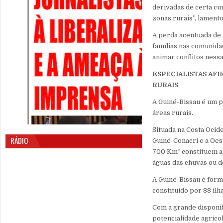
derivadas de certa cum
zonas rurais”, lament
A perda acentuada de 
famílias nas comunidad
animar conflitos ness
ESPECIALISTAS AF
RURAIS
A Guiné-Bissau é um p
áreas rurais.
Situada na Costa Ocide
RÁDIO
Guiné-Conacri e a Oest
700 Km² constituem a
águas das chuvas ou d
A Guiné-Bissau é form
constituído por 88 ilha
Com a grande disponibi
potencialidade agrícol