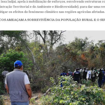
, Issa Indjai, apela à mobilização de esforços, envolvendo estruturas 
istração Territorial e do Ambiente e Biodiversidade), para dar uma re
tigar os efeitos do fenómeno climático nas regiões agrícolas afetadas
OS AMEAÇAM A SOBREVIVÊNCIA DA POPULAÇÃO RURAL E O SEU 