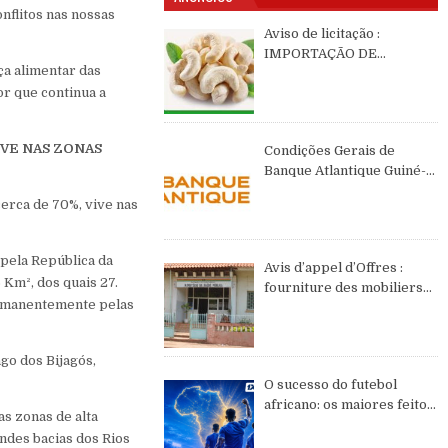
onflitos nas nossas
Aviso de licitação :
IMPORTAÇÃO DE
ça alimentar das
CASTANHAS DE CAJÚ DE
or que continua a
2026 DE ORIGEM DA
GUINÉ-BISSAU
VE NAS ZONAS
Condições Gerais de
Banque Atlantique Guiné-
Bissau – semestre II de
erca de 70%, vive nas
2026
l pela República da
Avis d’appel d’Offres :
 Km², dos quais 27.
fourniture des mobiliers
ermanentemente pelas
et équipements de bureau
go dos Bijagós,
O sucesso do futebol
africano: os maiores feitos
as zonas de alta
do continente no WC2026
andes bacias dos Rios