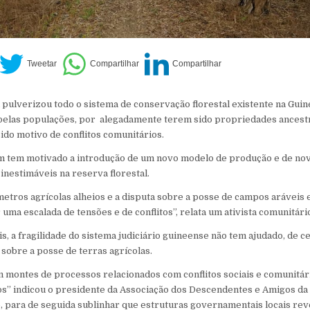
 pulverizou todo o sistema de conservação florestal existente na Guin
 pelas populações, por alegadamente terem sido propriedades ancestra
ido motivo de conflitos comunitários.
m tem motivado a introdução de um novo modelo de produção e de no
inestimáveis na reserva florestal.
metros agrícolas alheios e a disputa sobre a posse de campos arávei
r uma escalada de tensões e de conflitos”, relata um ativista comunitári
ais, a fragilidade do sistema judiciário guineense não tem ajudado, de c
 sobre a posse de terras agrícolas.
m montes de processos relacionados com conflitos sociais e comunitár
s” indicou o presidente da Associação dos Descendentes e Amigos d
 para de seguida sublinhar que estruturas governamentais locais re