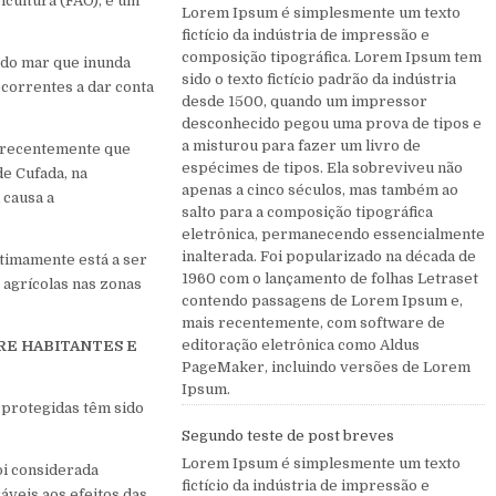
cultura (FAO), é um
Lorem Ipsum é simplesmente um texto
fictício da indústria de impressão e
composição tipográfica. Lorem Ipsum tem
 do mar que inunda
sido o texto fictício padrão da indústria
ecorrentes a dar conta
desde 1500, quando um impressor
desconhecido pegou uma prova de tipos e
a misturou para fazer um livro de
ou recentemente que
espécimes de tipos. Ela sobreviveu não
de Cufada, na
apenas a cinco séculos, mas também ao
 causa a
salto para a composição tipográfica
eletrônica, permanecendo essencialmente
inalterada. Foi popularizado na década de
ltimamente está a ser
1960 com o lançamento de folhas Letraset
 agrícolas nas zonas
contendo passagens de Lorem Ipsum e,
mais recentemente, com software de
editoração eletrônica como Aldus
RE HABITANTES E
PageMaker, incluindo versões de Lorem
Ipsum.
s protegidas têm sido
Segundo teste de post breves
Lorem Ipsum é simplesmente um texto
oi considerada
fictício da indústria de impressão e
veis aos efeitos das