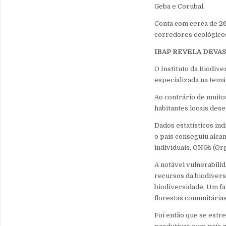
Geba e Corubal.
Conta com cerca de 26
corredores ecológicos
IBAP REVELA DEVA
O Instituto da Biodiv
especializada na temá
Ao contrário de muito
habitantes locais de
Dados estatísticos in
o país conseguiu alca
individuais, ONG´s (O
A notável vulnerabili
recursos da biodivers
biodiversidade. Um fa
florestas comunitárias
Foi então que se estre