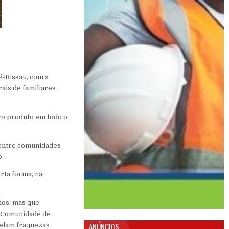
é-Bissau, com a
is de familiares ,
vo produto em todo o
s entre comunidades
o.
erta forma, na
ios, mas que
a Comunidade de
ANÚNCIOS
velam fraquezas