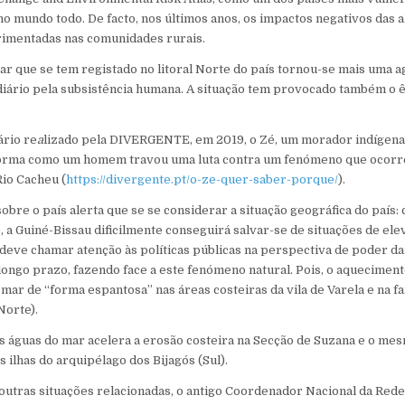
no mundo todo. De facto, nos últimos anos, os impactos negativos das a
rimentadas nas comunidades rurais.
mar que se tem registado no litoral Norte do país tornou-se mais uma a
diário pela subsistência humana. A situação tem provocado também o 
rio re
a
lizado pela DIVERGENTE, em 2019, o Zé, um morador indígena
a forma como um homem travou uma luta contra um fenómeno que ocor
io Cacheu (
https://divergente.pt/o-ze-quer-saber-porque/
).
bre o país alerta que se se considerar a situação geográfica do país: 
 a Guiné-Bissau dificilmente conseguirá salvar-se de situações de ele
 deve chamar atenção às políticas públicas na perspectiva de poder da
ongo prazo, fazendo face a este fenómeno natural. Pois, o aquecimento
mar de “forma espantosa” nas áreas costeiras da vila de Varela e na fai
Norte).
s águas do mar acelera a erosão costeira na Secção de Suzana e o m
 ilhas do arquipélago dos Bijagós (Sul).
 outras situações relacionadas, o antigo Coordenador Nacional da Rede