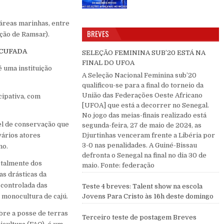
 áreas marinhas, entre
BREVES
nção de Ramsar).
 CUFADA
SELEÇÃO FEMININA SUB’20 ESTÁ NA
FINAL DO UFOA
é uma instituição
A Seleção Nacional Feminina sub’20
qualificou-se para a final do torneio da
União das Federações Oeste Africano
cipativa, com
[UFOA] que está a decorrer no Senegal.
No jogo das meias-finais realizado está
vel de conservação que
segunda-feira, 27 de maio de 2024, as
vários atores
Djurtinhas venceram frente a Libéria por
3-0 nas penalidades. A Guiné-Bissau
no.
defronta o Senegal na final no dia 30 de
otalmente dos
maio. Fonte: federação
as drásticas da
scontrolada das
Teste 4 breves: Talent show na escola
a monocultura de cajú.
Jovens Para Cristo às 16h deste domingo
obre a posse de terras
Terceiro teste de postagem Breves