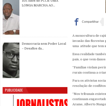
105 Anos do PCCh: UMA
LONGA MARCHA AO
SERVIÇO DO POVO CHINÊS E
DA PAZ MUNDIAL
A monocultura de cajú
invasão das florestas
Democracia sem Poder Local
uma atitude que tem s
– Desafios da
Descentralização e da
Essa realidade també
Participação Cidadã na Guiné-
país, o que vem danos 
Bissau
“Famílias violam perí
rurais continua a cria
Para os ativistas soci
resolução de conflitos
PUBLICIDADE
“Nos tribunais existe
continuam engavetado
Arame, Alberto Nango,