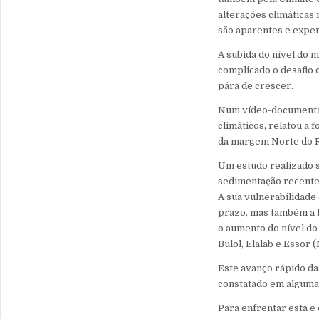
alterações climáticas 
são aparentes e expe
A subida do nível do 
complicado o desafio 
pára de crescer.
Num vídeo-documentá
climáticos, relatou 
da margem Norte do R
Um estudo realizado so
sedimentação recente,
A sua vulnerabilidade
prazo, mas também a l
o aumento do nível do 
Bulol, Elalab e Essor (
Este avanço rápido da
constatado em algumas
Para enfrentar esta e