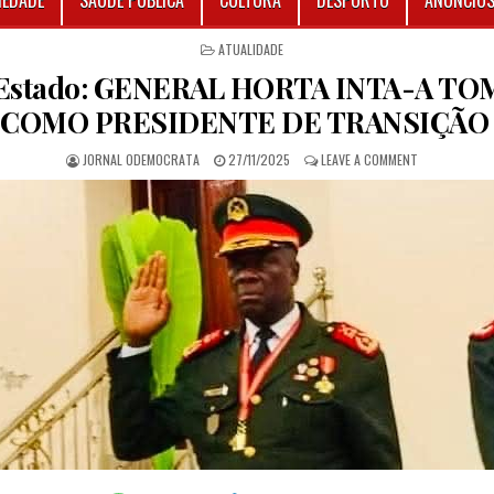
IEDADE
SAÚDE PÚBLICA
CULTURA
DESPORTO
ANÚNCIO
POSTED IN
ATUALIDADE
 Estado: GENERAL HORTA INTA-A T
COMO PRESIDENTE DE TRANSIÇÃ
AUTHOR:
PUBLISHED DATE:
ON GOLPE DE
JORNAL ODEMOCRATA
27/11/2025
LEAVE A COMMENT