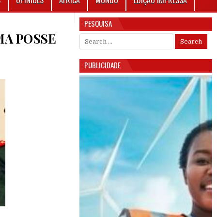
S
OPINIÕES
ÁFRICA
MUNDO
EDIÇÃO IMPRESSA
PESQUISA
OMA POSSE
Search for:
O
PUBLICIDADE
 ESTADO: GENERAL HORTA INTA-A TOMA POSSE COMO PRESIDENTE DE TRANSIÇÃO