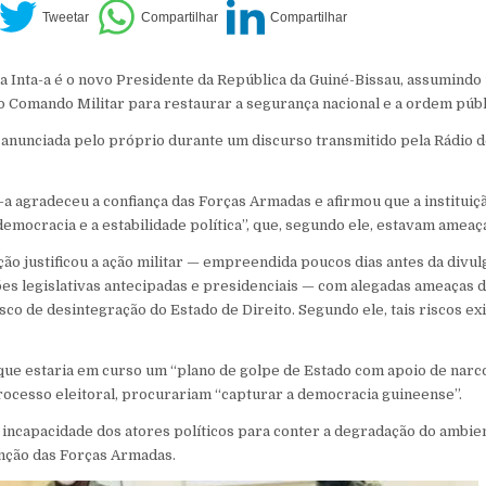
 Inta-a é o novo Presidente da República da Guiné-Bissau, assumindo
o Comando Militar para restaurar a segurança nacional e a ordem públ
 anunciada pelo próprio durante um discurso transmitido pela Rádio d
-a agradeceu a confiança das Forças Armadas e afirmou que a instituiçã
democracia e a estabilidade política”, que, segundo ele, estavam ameaç
ção justificou a ação militar — empreendida poucos dias antes da divu
ões legislativas antecipadas e presidenciais — com alegadas ameaças d
sco de desintegração do Estado de Direito. Segundo ele, tais riscos e
que estaria em curso um “plano de golpe de Estado com apoio de narcot
ocesso eleitoral, procurariam “capturar a democracia guineense”.
a incapacidade dos atores políticos para conter a degradação do ambie
enção das Forças Armadas.