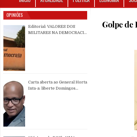
INÍCIO
ATUALIDADE
POLÍTICA
ECONOMIA
SOC
OPINIÕES
Golpe de
Editorial: VALORES DOS
MILITARES NA DEMOCRACIA
MULTIPARTIDÁRIA
Carta aberta ao General Horta
Inta-a: liberte Domingos
Simões Pereira