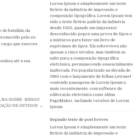
Lorem Ipsum é simplesmente um texto
fictício da indústria de impressão e
composição tipográfica. Lorem Ipsum tem
sido o texto fictício padrão da indústria
desde 1500, quando um impressor
e do batalhão da
desconhecido pegou uma prova de tipos e
 promovido pelo ex-
a misturou para fazer um livro de
, cargo que exerceu
espécimes de tipos. Ela sobreviveu não
apenas a cinco séculos, mas também ao
salto para a composição tipográfica
enhou até à sua
eletrônica, permanecendo essencialmente
inalterada. Foi popularizado na década de
1960 com o lançamento de folhas Letraset
contendo passagens de Lorem Ipsum e,
mais recentemente, com software de
editoração eletrônica como Aldus
 NA GUINÉ -BISSAU
PageMaker, incluindo versões de Lorem
TAÇÃO DE DETIDOS →
Ipsum.
Segundo teste de post breves
Lorem Ipsum é simplesmente um texto
fictício da indústria de impressão e