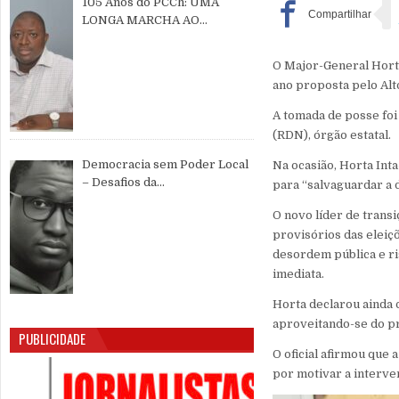
105 Anos do PCCh: UMA
LONGA MARCHA AO
SERVIÇO DO POVO CHINÊS E
DA PAZ MUNDIAL
O Major-General Horta
ano proposta pelo Alt
A tomada de posse foi
(RDN), órgão estatal.
Democracia sem Poder Local
Na ocasião, Horta Inta
– Desafios da
para “salvaguardar a 
Descentralização e da
O novo líder de transi
Participação Cidadã na Guiné-
provisórios das eleiç
Bissau
desordem pública e ri
imediata.
Horta declarou ainda 
aproveitando-se do pr
PUBLICIDADE
O oficial afirmou que 
por motivar a interv