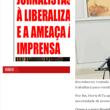
RÁDIO
Reconheceu, contudo, q
trabalhará para resta
Por fim, Horta N’Ta ap
necessidade de preserv
Quem é o novo Presid