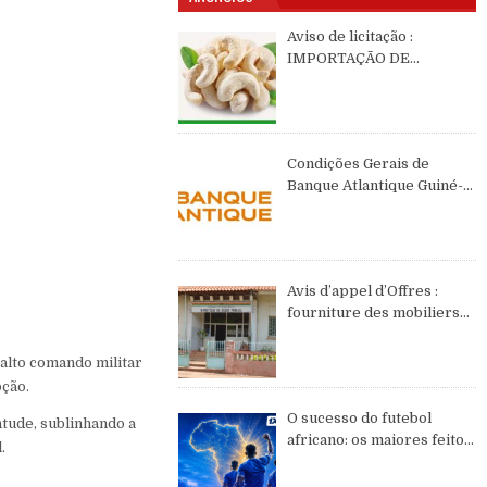
Aviso de licitação :
IMPORTAÇÃO DE
CASTANHAS DE CAJÚ DE
2026 DE ORIGEM DA
GUINÉ-BISSAU
Condições Gerais de
Banque Atlantique Guiné-
Bissau – semestre II de
2026
Avis d’appel d’Offres :
fourniture des mobiliers
et équipements de bureau
 alto comando militar
pção.
O sucesso do futebol
ntude, sublinhando a
africano: os maiores feitos
.
do continente no WC2026