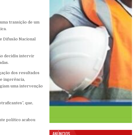
 uma transição de um
ica.
e Difusão Nacional
o decidiu intervir
adas.
lgação dos resultados
e ingerência,
xigiam uma intervenção
raficantes”, que,
nte político acabou
ANÚNCIOS