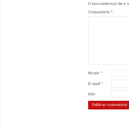
O seu endereço de e-m
Comentário
*
Nome
*
E-mail
*
Site