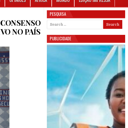
S
OPINIÕES
ÁFRICA
MUNDO
EDIÇÃO IMPRESSA
PESQUISA
 CONSENSO
Search for:
VO NO PAÍS
PUBLICIDADE
AIXADOR NORTE-AMERICANO PEDE CONSENSO QUE LEVE À CRIAÇÃO DE UM GOVERNO INCLUSI