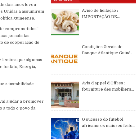
 de dois anos levou
Aviso de licitação :
ões Unidas a assumirem
IMPORTAÇÃO DE
olítica guineense.
CASTANHAS DE CAJÚ DE
ente comprometidos”
2026 DE ORIGEM DA
GUINÉ-BISSAU
aos jornalistas
ito de cooperação de
Condições Gerais de
Banque Atlantique Guiné-
Bissau – semestre II de
 e lembra que algumas
2026
 fosfato, Energia,
Avis d’appel d’Offres :
e a instabilidade
fourniture des mobiliers
et équipements de bureau
 vai ajudar a promover
o a todo o povo da
O sucesso do futebol
africano: os maiores feitos
do continente no WC2026