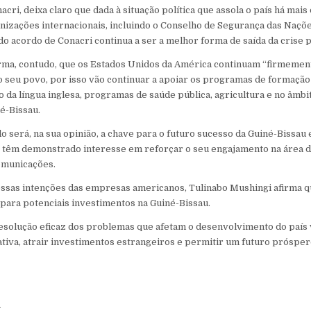
cri, deixa claro que dada à situação política que assola o país há mais
nizações internacionais, incluindo o Conselho de Segurança das Naç
o acordo de Conacri continua a ser a melhor forma de saída da crise p
irma, contudo, que os Estados Unidos da América continuam “firmem
o seu povo, por isso vão continuar a apoiar os programas de formação 
 da língua inglesa, programas de saúde pública, agricultura e no âmb
é-Bissau.
o será, na sua opinião, a chave para o futuro sucesso da Guiné-Bissau
têm demonstrado interesse em reforçar o seu engajamento na área de
omunicações.
ssas intenções das empresas americanos, Tulinabo Mushingi afirma qu
” para potenciais investimentos na Guiné-Bissau.
resolução eficaz dos problemas que afetam o desenvolvimento do país
ativa, atrair investimentos estrangeiros e permitir um futuro prósper
n