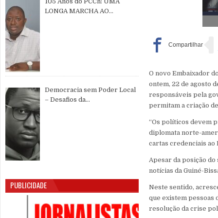
105 Anos do PCCh: UMA
LONGA MARCHA AO
SERVIÇO DO POVO CHINÊS E
DA PAZ MUNDIAL
O novo Embaixador do
ontem, 22 de agosto de
Democracia sem Poder Local
responsáveis pela go
– Desafios da
permitam a criação de
Descentralização e da
Participação Cidadã na Guiné-
“Os políticos devem pr
Bissau
diplomata norte-amer
cartas credenciais ao
Apesar da posição do 
notícias da Guiné-Bis
PUBLICIDADE
Neste sentido, acresc
que existem pessoas 
resolução da crise pol