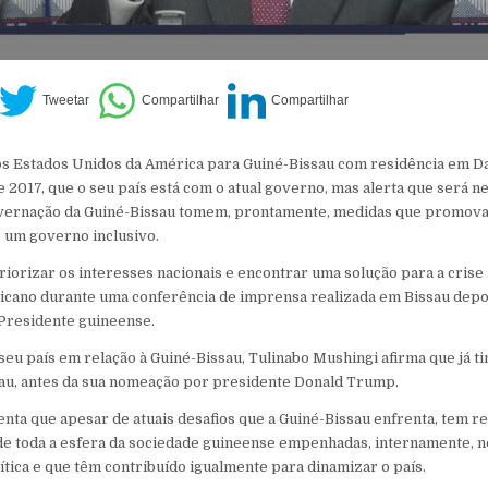
s Estados Unidos da América para Guiné-Bissau com residência em Da
 2017, que o seu país está com o atual governo, mas alerta que será n
vernação da Guiné-Bissau tomem, prontamente, medidas que promov
 um governo inclusivo.
iorizar os interesses nacionais e encontrar uma solução para a crise a
icano durante uma conferência de imprensa realizada em Bissau depoi
 Presidente guineense.
seu país em relação à Guiné-Bissau, Tulinabo Mushingi afirma que já t
sau, antes da sua nomeação por presidente Donald Trump.
enta que apesar de atuais desafios que a Guiné-Bissau enfrenta, tem 
de toda a esfera da sociedade guineense empenhadas, internamente, 
ítica e que têm contribuído igualmente para dinamizar o país.