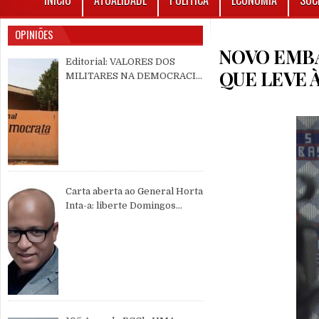
INÍCIO
ATUALIDADE
POLÍTICA
ECONOMIA
SOC
OPINIÕES
NOVO EMB
Editorial: VALORES DOS
QUE LEVE 
MILITARES NA DEMOCRACIA
MULTIPARTIDÁRIA
Carta aberta ao General Horta
Inta-a: liberte Domingos
Simões Pereira