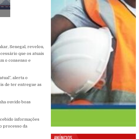
kar, Senegal, revelou,
ecessário que os atuais
am o consenso e
tual”, alerta o
s de ter entregue as
inha ouvido boas
recebido informações
no processo da
ANÚNCIOS