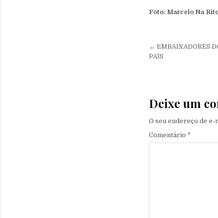
Foto: Marcelo Na Rit
Navegação 
← EMBAIXADORES DO
PAÍS
Deixe um co
O seu endereço de e-m
Comentário
*