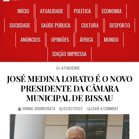
INÍCIO
ATUALIDADE
POLÍTICA
ECONOMIA
SOCIEDADE
SAÚDE PÚBLICA
CULTURA
DESPORTO
ANÚNCIOS
OPINIÕES
ÁFRICA
MUNDO
EDIÇÃO IMPRESSA
POSTED IN
ATUALIDADE
JOSÉ MEDINA LOBATO É O NOVO
PRESIDENTE DA CÂMARA
MUNICIPAL DE BISSAU
AUTHOR:
PUBLISHED DATE:
ON
JOSÉ MED
JORNAL ODEMOCRATA
03/02/2023
LEAVE A COMMENT