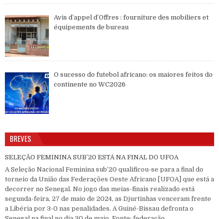
Avis d’appel d’Offres : fourniture des mobiliers et
équipements de bureau
O sucesso do futebol africano: os maiores feitos do
continente no WC2026
BREVES
SELEÇÃO FEMININA SUB’20 ESTÁ NA FINAL DO UFOA
A Seleção Nacional Feminina sub’20 qualificou-se para a final do
torneio da União das Federações Oeste Africano [UFOA] que está a
decorrer no Senegal. No jogo das meias-finais realizado está
segunda-feira, 27 de maio de 2024, as Djurtinhas venceram frente
a Libéria por 3-0 nas penalidades. A Guiné-Bissau defronta o
Senegal na final no dia 30 de maio. Fonte: federação