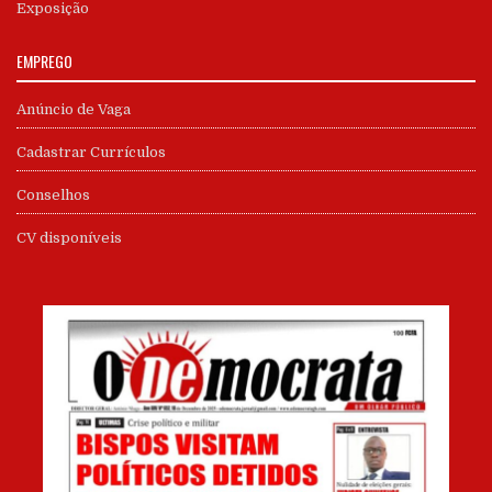
Exposição
EMPREGO
Anúncio de Vaga
Cadastrar Currículos
Conselhos
CV disponíveis