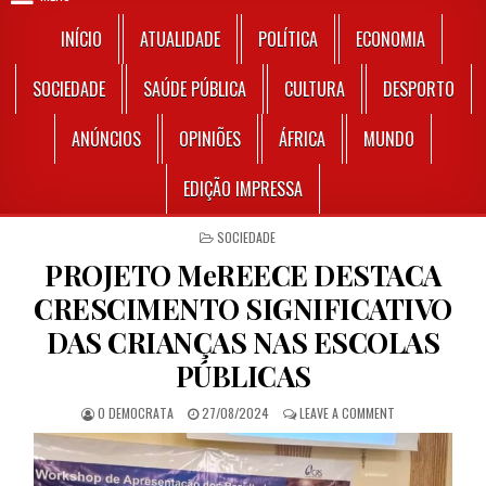
INÍCIO
ATUALIDADE
POLÍTICA
ECONOMIA
SOCIEDADE
SAÚDE PÚBLICA
CULTURA
DESPORTO
ANÚNCIOS
OPINIÕES
ÁFRICA
MUNDO
EDIÇÃO IMPRESSA
POSTED IN
SOCIEDADE
PROJETO MeREECE DESTACA
CRESCIMENTO SIGNIFICATIVO
DAS CRIANÇAS NAS ESCOLAS
PÚBLICAS
AUTHOR:
PUBLISHED DATE:
ON PROJETO MER
O DEMOCRATA
27/08/2024
LEAVE A COMMENT