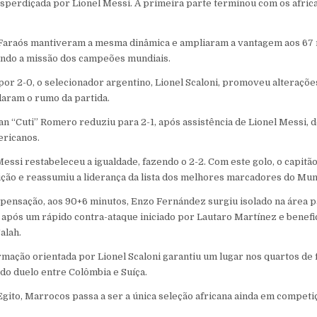
sperdiçada por Lionel Messi. A primeira parte terminou com os afric
 Faraós mantiveram a mesma dinâmica e ampliaram a vantagem aos 67 
ando a missão dos campeões mundiais.
por 2-0, o selecionador argentino, Lionel Scaloni, promoveu alterações
daram o rumo da partida.
ian “Cuti” Romero reduziu para 2-1, após assistência de Lionel Messi, 
ericanos.
Messi restabeleceu a igualdade, fazendo o 2-2. Com este golo, o capitã
ição e reassumiu a liderança da lista dos melhores marcadores do Mun
pensação, aos 90+6 minutos, Enzo Fernández surgiu isolado na área 
, após um rápido contra-ataque iniciado por Lautaro Martínez e benef
alah.
rmação orientada por Lionel Scaloni garantiu um lugar nos quartos de f
do duelo entre Colômbia e Suíça.
Egito, Marrocos passa a ser a única seleção africana ainda em compe