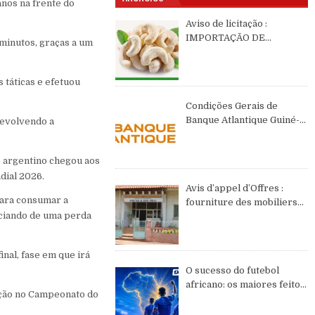
anos na frente do
Aviso de licitação :
IMPORTAÇÃO DE
minutos, graças a um
CASTANHAS DE CAJÚ DE
2026 DE ORIGEM DA
GUINÉ-BISSAU
 táticas e efetuou
Condições Gerais de
Banque Atlantique Guiné-
devolvendo a
Bissau – semestre II de
2026
o argentino chegou aos
dial 2026.
Avis d’appel d’Offres :
para consumar a
fourniture des mobiliers
iciando de uma perda
et équipements de bureau
inal, fase em que irá
O sucesso do futebol
africano: os maiores feitos
tição no Campeonato do
do continente no WC2026