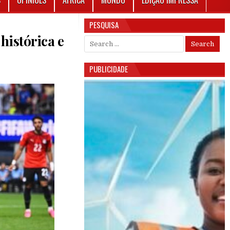
S
OPINIÕES
ÁFRICA
MUNDO
EDIÇÃO IMPRESSA
PESQUISA
histórica e
Search for:
PUBLICIDADE
2026: ARGENTINA PROTAGONIZA REVIRAVOLTA HISTÓRICA E ELIMINA O EGITO