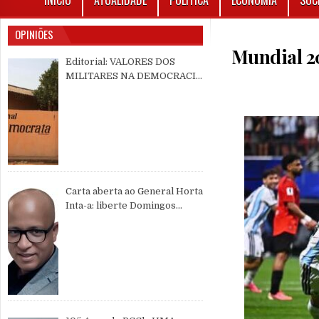
INÍCIO
ATUALIDADE
POLÍTICA
ECONOMIA
SOC
OPINIÕES
Mundial 20
Editorial: VALORES DOS
MILITARES NA DEMOCRACIA
MULTIPARTIDÁRIA
Carta aberta ao General Horta
Inta-a: liberte Domingos
Simões Pereira