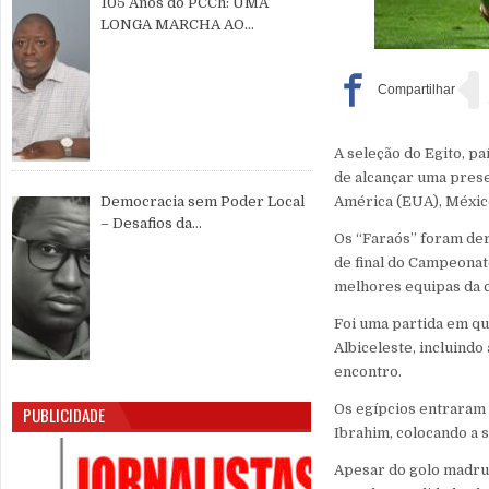
105 Anos do PCCh: UMA
LONGA MARCHA AO
SERVIÇO DO POVO CHINÊS E
DA PAZ MUNDIAL
A seleção do Egito, p
de alcançar uma prese
América (EUA), Méxic
Democracia sem Poder Local
– Desafios da
Os “Faraós” foram der
Descentralização e da
de final do Campeonato
Participação Cidadã na Guiné-
melhores equipas da 
Bissau
Foi uma partida em qu
Albiceleste, incluindo
encontro.
Os egípcios entraram 
PUBLICIDADE
Ibrahim, colocando a 
Apesar do golo madrug