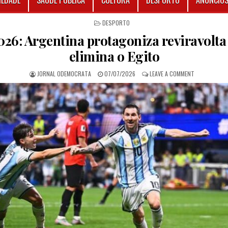
IEDADE
SAÚDE PÚBLICA
CULTURA
DESPORTO
ANÚNCIO
POSTED IN
DESPORTO
26: Argentina protagoniza reviravolta 
elimina o Egito
AUTHOR:
PUBLISHED DATE:
ON MUNDIAL 
JORNAL ODEMOCRATA
07/07/2026
LEAVE A COMMENT