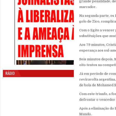
grande penalidade, de
marcador.
Na segunda parte, os
golo de Zico, complic
Com o Egito a vencer 
substituições que mu
Aos 79 minutos, Crist
esperança aos sul-am
Seis minutos depois, 
oito tentos na compet
RÁDIO
Já em período de com
reviravolta argentina
de bola de Mohamed S
Com este triunfo, a fo
defrontar o vencedor 
Após a eliminação do 
Mundo.