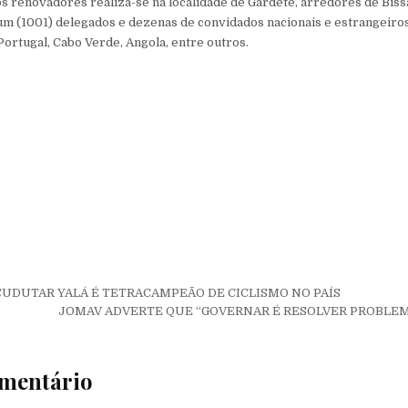
s renovadores realiza-se na localidade de Gardete, arredores de Bissa
um (1001) delegados e dezenas de convidados nacionais e estrangeir
Portugal, Cabo Verde, Angola, entre outros.
de Post
: CUDUTAR YALÁ É TETRACAMPEÃO DE CICLISMO NO PAÍS
JOMAV ADVERTE QUE “GOVERNAR É RESOLVER PROBLE
mentário