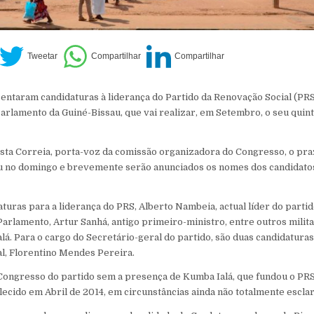
entaram candidaturas à liderança do Partido da Renovação Social (PRS
Parlamento da Guiné-Bissau, que vai realizar, em Setembro, o seu qui
ta Correia, porta-voz da comissão organizadora do Congresso, o pra
u no domingo e brevemente serão anunciados os nomes dos candidato
uras para a liderança do PRS, Alberto Nambeia, actual líder do partido
Parlamento, Artur Sanhá, antigo primeiro-ministro, entre outros milit
. Para o cargo do Secretário-geral do partido, são duas candidaturas,
al, Florentino Mendes Pereira.
Congresso do partido sem a presença de Kumba Ialá, que fundou o PR
alecido em Abril de 2014, em circunstâncias ainda não totalmente escla