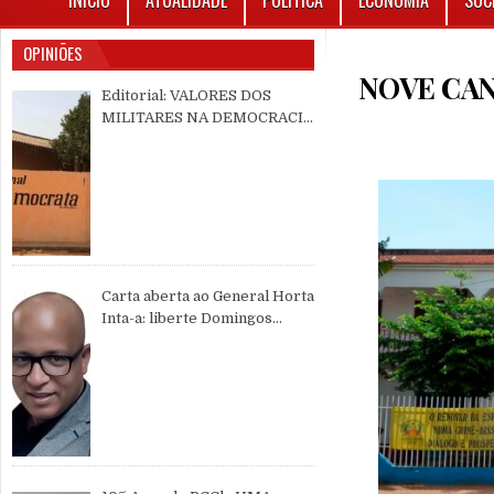
INÍCIO
ATUALIDADE
POLÍTICA
ECONOMIA
SOC
OPINIÕES
NOVE CA
Editorial: VALORES DOS
MILITARES NA DEMOCRACIA
MULTIPARTIDÁRIA
Carta aberta ao General Horta
Inta-a: liberte Domingos
Simões Pereira