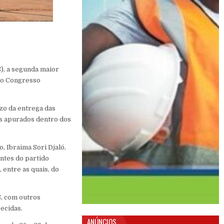
), a segunda maior
nto Congresso
zo da entrega das
s apurados dentro dos
, Ibraima Sori Djaló,
antes do partido
 entre as quais, do
S, com outros
recidas.
ANÚNCIOS