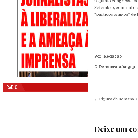
O quinto congresso do
Setembro, com mil e 
“partidos amigos” de 
Por: Redação
O Democrata/angop
RÁDIO
Navegação 
← Figura da Semana
Deixe um co