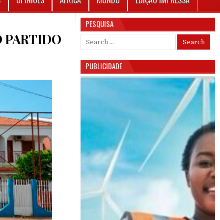
S
OPINIÕES
ÁFRICA
MUNDO
EDIÇÃO IMPRESSA
PESQUISA
O PARTIDO
Search for:
PUBLICIDADE
DIDATOS DISPUTAM LIDERANÇA DO PARTIDO DA RENOVAÇÃO SOCIAL