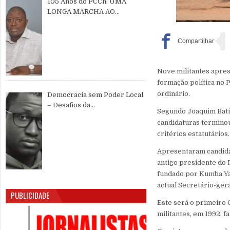
105 Anos do PCCh: UMA
LONGA MARCHA AO
SERVIÇO DO POVO CHINÊS E
DA PAZ MUNDIAL
Nove militantes apres
formação política no 
ordinário.
Democracia sem Poder Local
– Desafios da
Segundo Joaquim Batis
Descentralização e da
candidaturas termino
Participação Cidadã na Guiné-
critérios estatutários.
Bissau
Apresentaram candidat
antigo presidente do 
fundado por Kumba Yalá
actual Secretário-ger
PUBLICIDADE
Este será o primeiro 
militantes, em 1992, f