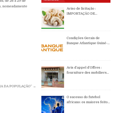
u, de 26 a 29 de
os, nomeadamente
Aviso de licitação :
IMPORTAÇÃO DE
CASTANHAS DE CAJÚ DE
2026 DE ORIGEM DA
GUINÉ-BISSAU
Condições Gerais de
Banque Atlantique Guiné-
Bissau – semestre II de
2026
Avis d’appel d’Offres :
fourniture des mobiliers
et équipements de bureau
MA DA POPULAÇÃO” →
O sucesso do futebol
africano: os maiores feitos
do continente no WC2026