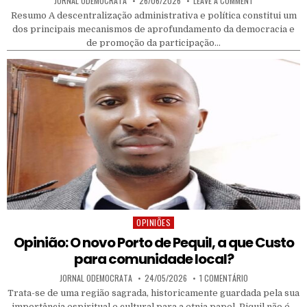
JORNAL ODEMOCRATA
26/06/2026
LEAVE A COMMENT
Resumo A descentralização administrativa e política constitui um
dos principais mecanismos de aprofundamento da democracia e
de promoção da participação…
OPINIÕES
Posted in
Opinião: O novo Porto de Pequil, a que Custo
para comunidade local?
AUTHOR:
PUBLISHED DATE:
EM OPINIÃO: O N
JORNAL ODEMOCRATA
24/05/2026
1 COMENTÁRIO
Trata-se de uma região sagrada, historicamente guardada pela sua
importância espiritual e cultural para a etnia papel. Piquil não é…