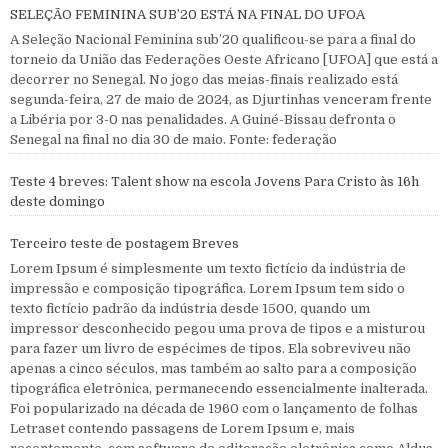
SELEÇÃO FEMININA SUB’20 ESTÁ NA FINAL DO UFOA
A Seleção Nacional Feminina sub’20 qualificou-se para a final do
torneio da União das Federações Oeste Africano [UFOA] que está a
decorrer no Senegal. No jogo das meias-finais realizado está
segunda-feira, 27 de maio de 2024, as Djurtinhas venceram frente
a Libéria por 3-0 nas penalidades. A Guiné-Bissau defronta o
Senegal na final no dia 30 de maio. Fonte: federação
Teste 4 breves: Talent show na escola Jovens Para Cristo às 16h
deste domingo
Terceiro teste de postagem Breves
Lorem Ipsum é simplesmente um texto fictício da indústria de
impressão e composição tipográfica. Lorem Ipsum tem sido o
texto fictício padrão da indústria desde 1500, quando um
impressor desconhecido pegou uma prova de tipos e a misturou
para fazer um livro de espécimes de tipos. Ela sobreviveu não
apenas a cinco séculos, mas também ao salto para a composição
tipográfica eletrônica, permanecendo essencialmente inalterada.
Foi popularizado na década de 1960 com o lançamento de folhas
Letraset contendo passagens de Lorem Ipsum e, mais