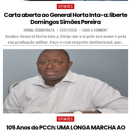
OPINIÕES
Posted in
Carta aberta ao General Horta Inta-a: liberte
Domingos Simões Pereira
AUTHOR:
PUBLISHED DATE:
ON CARTA ABERT
JORNAL ODEMOCRATA
21/07/2026
LEAVE A COMMENT
Senhor General Horta Inta-a, Dirijo-me a si pelo seu nome e pela
sua graduação militar. Faço-o com respeito institucional, que…
OPINIÕES
Posted in
105 Anos do PCCh: UMA LONGA MARCHA AO