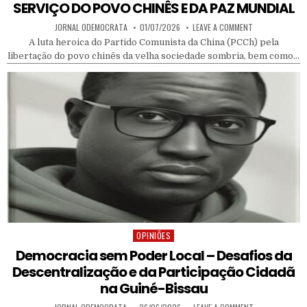
SERVIÇO DO POVO CHINÊS E DA PAZ MUNDIAL
AUTHOR:
PUBLISHED DATE:
ON 105 ANOS DO
JORNAL ODEMOCRATA
01/07/2026
LEAVE A COMMENT
A luta heroica do Partido Comunista da China (PCCh) pela
libertação do povo chinês da velha sociedade sombria, bem como…
OPINIÕES
Posted in
Democracia sem Poder Local – Desafios da
Descentralização e da Participação Cidadã
na Guiné-Bissau
AUTHOR:
PUBLISHED DATE:
ON DEMOCRACIA