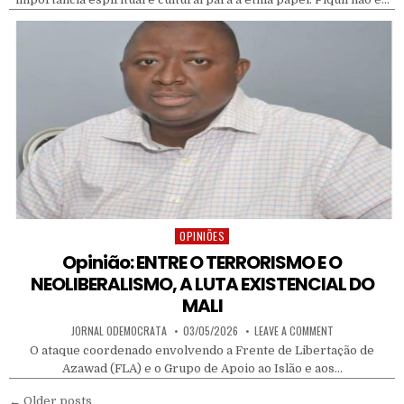
OPINIÕES
Posted in
Opinião: ENTRE O TERRORISMO E O
NEOLIBERALISMO, A LUTA EXISTENCIAL DO
MALI
AUTHOR:
PUBLISHED DATE:
ON OPINIÃO: EN
JORNAL ODEMOCRATA
03/05/2026
LEAVE A COMMENT
O ataque coordenado envolvendo a Frente de Libertação de
Azawad (FLA) e o Grupo de Apoio ao Islão e aos…
Navegação por posts
← Older posts