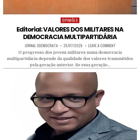
OPINIÕES
Posted in
Editorial: VALORES DOS MILITARES NA
DEMOCRACIA MULTIPARTIDÁRIA
AUTHOR:
PUBLISHED DATE:
ON EDITORIAL: 
JORNAL ODEMOCRATA
25/07/2026
LEAVE A COMMENT
O progresso dos jovens militares numa democracia
multipartidária depende da qualidade dos valores transmitidos
pela geração anterior. Se essa geração…