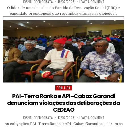
AUTHOR:
PUBLISHED DATE:
ON FERNANDO DI
JORNAL ODEMOCRATA
19/07/2026
LEAVE A COMMENT
O líder de uma das alas do Partido da Renovação Social (PRS) e
candidato presidencial que reivindica vitória nas eleições…
POLÍTICA
Posted in
PAI–Terra Ranka e API–Cabaz Garandi
denunciam violações das deliberações da
CEDEAO
AUTHOR:
PUBLISHED DATE:
ON PAI–TERRA R
JORNAL ODEMOCRATA
17/07/2026
LEAVE A COMMENT
As coligações PAI–Terra Ranka e API–Cabaz Garandi acusaram as