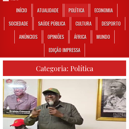
INÍCIO
ATUALIDADE
POLÍTICA
ECONOMIA
SOCIEDADE
SAÚDE PÚBLICA
CULTURA
DESPORTO
ANÚNCIOS
OPINIÕES
ÁFRICA
MUNDO
EDIÇÃO IMPRESSA
Categoria:
Política