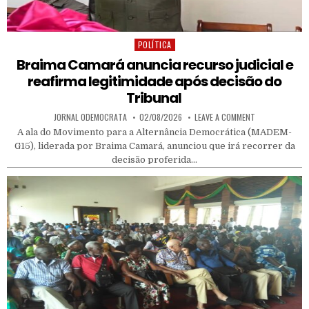
POLÍTICA
Posted in
Braima Camará anuncia recurso judicial e
reafirma legitimidade após decisão do
Tribunal
AUTHOR:
PUBLISHED DATE:
ON BRAIMA CAM
JORNAL ODEMOCRATA
02/08/2026
LEAVE A COMMENT
A ala do Movimento para a Alternância Democrática (MADEM-
G15), liderada por Braima Camará, anunciou que irá recorrer da
decisão proferida…