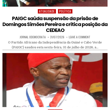
ATUALIDADE
POLÍTICA
Posted in
PAIGC saúda suspensão da prisão de
Domingos Simões Pereira e critica posição da
CEDEAO
AUTHOR:
PUBLISHED DATE:
ON PAIGC SAÚDA
JORNAL ODEMOCRATA
31/07/2026
LEAVE A COMMENT
O Partido Africano da Independência da Guiné e Cabo Verde
(PAIGC) saudou esta sexta-feira, 31 de julho de 2026, a…