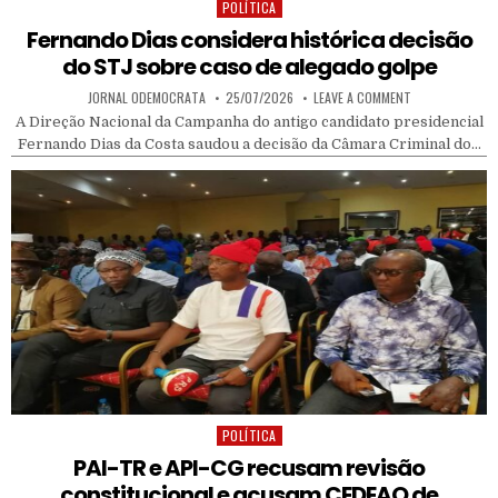
POLÍTICA
Posted in
Fernando Dias considera histórica decisão
do STJ sobre caso de alegado golpe
AUTHOR:
PUBLISHED DATE:
ON FERNANDO D
JORNAL ODEMOCRATA
25/07/2026
LEAVE A COMMENT
A Direção Nacional da Campanha do antigo candidato presidencial
Fernando Dias da Costa saudou a decisão da Câmara Criminal do…
POLÍTICA
Posted in
PAI-TR e API-CG recusam revisão
constitucional e acusam CEDEAO de