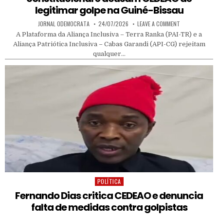
legitimar golpe na Guiné-Bissau
AUTHOR:
PUBLISHED DATE:
ON PAI-TR E AP
JORNAL ODEMOCRATA
24/07/2026
LEAVE A COMMENT
A Plataforma da Aliança Inclusiva – Terra Ranka (PAI-TR) e a
Aliança Patriótica Inclusiva – Cabas Garandi (API-CG) rejeitam
qualquer…
POLÍTICA
Posted in
Fernando Dias critica CEDEAO e denuncia
falta de medidas contra golpistas