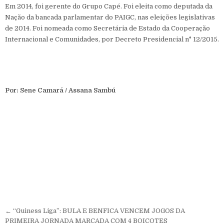
Em 2014, foi gerente do Grupo Capé. Foi eleita como deputada da
Nação da bancada parlamentar do PAIGC, nas eleições legislativas
de 2014. Foi nomeada como Secretária de Estado da Cooperação
Internacional e Comunidades, por Decreto Presidencial n° 12/2015.
Por: Sene Camará / Assana Sambú
Navegação de Post
← “Guiness Liga”: BULA E BENFICA VENCEM JOGOS DA
PRIMEIRA JORNADA MARCADA COM 4 BOICOTES