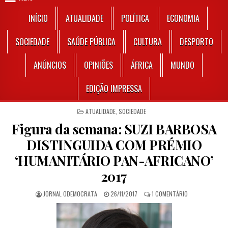
INÍCIO
ATUALIDADE
POLÍTICA
ECONOMIA
SOCIEDADE
SAÚDE PÚBLICA
CULTURA
DESPORTO
ANÚNCIOS
OPINIÕES
ÁFRICA
MUNDO
EDIÇÃO IMPRESSA
POSTED IN
ATUALIDADE
,
SOCIEDADE
Figura da semana: SUZI BARBOSA
DISTINGUIDA COM PRÉMIO
‘HUMANITÁRIO PAN-AFRICANO’
2017
AUTHOR:
PUBLISHED DATE:
EM FIGURA DA S
JORNAL ODEMOCRATA
26/11/2017
1 COMENTÁRIO