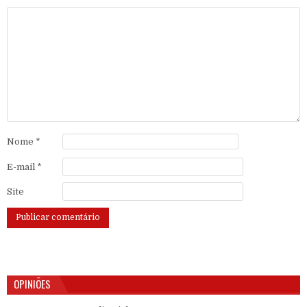
Nome
*
E-mail
*
Site
OPINIÕES