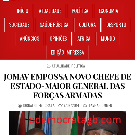
INÍCIO
ATUALIDADE
POLÍTICA
ECONOMIA
SOCIEDADE
SAÚDE PÚBLICA
CULTURA
DESPORTO
ANÚNCIOS
OPINIÕES
ÁFRICA
MUNDO
EDIÇÃO IMPRESSA
POSTED IN
ATUALIDADE
,
POLÍTICA
JOMAV EMPOSSA NOVO CHEFE DE
ESTADO-MAIOR GENERAL DAS
FORÇAS ARMADAS
AUTHOR:
PUBLISHED DATE:
ON JOMAV EM
JORNAL ODEMOCRATA
17/09/2014
LEAVE A COMMENT