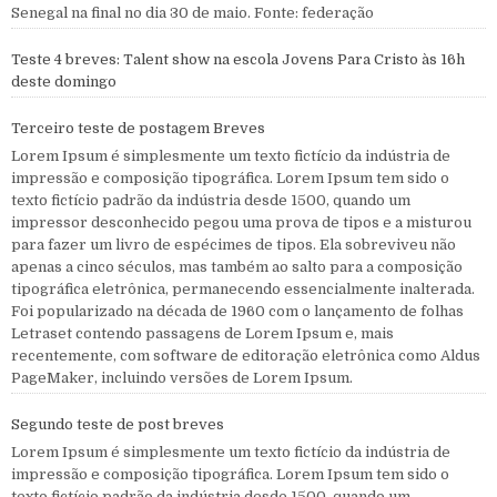
Senegal na final no dia 30 de maio. Fonte: federação
Teste 4 breves: Talent show na escola Jovens Para Cristo às 16h
deste domingo
Terceiro teste de postagem Breves
Lorem Ipsum é simplesmente um texto fictício da indústria de
impressão e composição tipográfica. Lorem Ipsum tem sido o
texto fictício padrão da indústria desde 1500, quando um
impressor desconhecido pegou uma prova de tipos e a misturou
para fazer um livro de espécimes de tipos. Ela sobreviveu não
apenas a cinco séculos, mas também ao salto para a composição
tipográfica eletrônica, permanecendo essencialmente inalterada.
Foi popularizado na década de 1960 com o lançamento de folhas
Letraset contendo passagens de Lorem Ipsum e, mais
recentemente, com software de editoração eletrônica como Aldus
PageMaker, incluindo versões de Lorem Ipsum.
Segundo teste de post breves
Lorem Ipsum é simplesmente um texto fictício da indústria de
impressão e composição tipográfica. Lorem Ipsum tem sido o
texto fictício padrão da indústria desde 1500, quando um