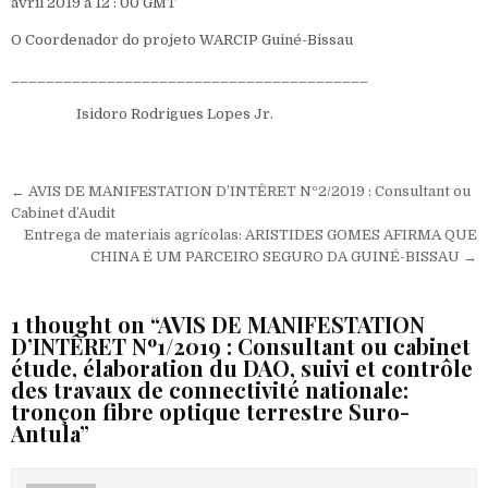
avril 2019 à 12 : 00 GMT
O Coordenador do projeto WARCIP Guiné-Bissau
_________________________________________
Isidoro Rodrigues Lopes Jr.
Navegação de Post
← AVIS DE MANIFESTATION D’INTÊRET Nº2/2019 : Consultant ou
Cabinet d’Audit
Entrega de materiais agrícolas: ARISTIDES GOMES AFIRMA QUE
CHINA É UM PARCEIRO SEGURO DA GUINÉ-BISSAU →
1 thought on “
AVIS DE MANIFESTATION
D’INTÊRET Nº1/2019 : Consultant ou cabinet
étude, élaboration du DAO, suivi et contrôle
des travaux de connectivité nationale:
tronçon fibre optique terrestre Suro-
Antula
”