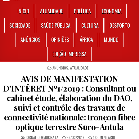
INÍCIO
ATUALIDADE
POLÍTICA
ECONOMIA
SOCIEDADE
SAÚDE PÚBLICA
CULTURA
DESPORTO
ANÚNCIOS
OPINIÕES
ÁFRICA
MUNDO
EDIÇÃO IMPRESSA
POSTED IN
ANÚNCIOS
,
ATUALIDADE
AVIS DE MANIFESTATION
D’INTÊRET Nº1/2019 : Consultant ou
cabinet étude, élaboration du DAO,
suivi et contrôle des travaux de
connectivité nationale: tronçon fibre
optique terrestre Suro-Antula
AUTHOR:
PUBLISHED DATE:
EM AVIS DE MA
JORNAL ODEMOCRATA
26/03/2019
1 COMENTÁRIO