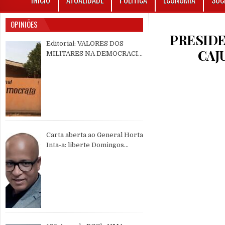
INÍCIO
ATUALIDADE
POLÍTICA
ECONOMIA
SOC
OPINIÕES
PRESIDE
Editorial: VALORES DOS
CAJ
MILITARES NA DEMOCRACIA
MULTIPARTIDÁRIA
Carta aberta ao General Horta
Inta-a: liberte Domingos
Simões Pereira