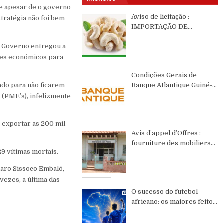
ue apesar de o governo
Aviso de licitação :
stratégia não foi bem
IMPORTAÇÃO DE
CASTANHAS DE CAJÚ DE
o Governo entregou a
2026 DE ORIGEM DA
GUINÉ-BISSAU
ores económicos para
Condições Gerais de
ado para não ficarem
Banque Atlantique Guiné-
Bissau – semestre II de
 (PME’s), infelizmente
2026
r exportar as 200 mil
Avis d’appel d’Offres :
fourniture des mobiliers
29 vítimas mortais.
et équipements de bureau
maro Sissoco Embaló,
vezes, a última das
O sucesso do futebol
africano: os maiores feitos
do continente no WC2026