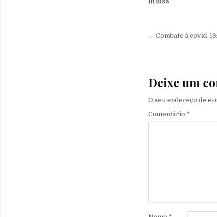
In lusa
Navegação 
← Combate à covid-
Deixe um co
O seu endereço de e-m
Comentário
*
Nome
*