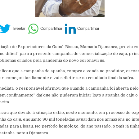
iação de Exportadores da Guiné-Bissau, Mamadu Djamanca, previu esta
no difícil” para a presente campanha de comercialização do caju, prin
roblemas criados pela pandemia do novo coronavírus.
icou que a campanha de apanha, compra e venda no produtor, escoa
r, começou tardiamente e vai refletir-se no resultado final da safra.
ediata, o responsável afirmou que quando a campanha foi aberta pel
em confinamento” daí que não puderam iniciar logo a apanha do caju o
eita.
cou que devido à situação estão, neste momento, em processo de exp
anha do caju, enquanto 90 mil toneladas aguardam nos armazéns no int
das para Bissau. No período homólogo, do ano passado, o país já tinh
castanha, notou Djamanca.