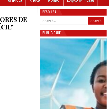
S
OPINIÕES
ÁFRICA
MUNDO
EDIÇÃO IMPRESSA
PESQUISA
DORES DE
Search for:
CIL”
PUBLICIDADE
E DA ASSOCIAÇÃO DE EXPORTADORES DE CAJU DA GUINÉ-BISSAU PREVÊ “ANO DIFÍCIL”