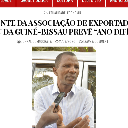
IEDADE
SAÚDE PÚBLICA
CULTURA
DESPORTO
ANÚNCIO
POSTED IN
ATUALIDADE
,
ECONOMIA
NTE DA ASSOCIAÇÃO DE EXPORTA
U DA GUINÉ-BISSAU PREVÊ “ANO DIFÍ
AUTHOR:
PUBLISHED DATE:
ON PRESIDENT
JORNAL ODEMOCRATA
11/08/2020
LEAVE A COMMENT