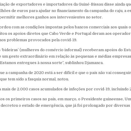
iação de exportadores e importadores da Guiné-Bissau disse ainda q
ilhões de euros para ajudar no financiamento da campanha do caju, a e
permitir melhores ganhos aos intervenientes no setor.
cordou com as condições impostas pelos bancos comerciais aos quais 
citou os apoios diretos que Cabo Verde e Portugal deram aos operad
e aos problemas provocados pela covid-19.
 ‘bideiras’ (mulheres do comércio informal) receberam apoios do Est
e um gesto extraordinário em relação às pequenas e médias empresas
 Estamos entregues à nossa sorte”, sublinhou Djamanca.
e a campanha de 2020 está a ser difícil e que o país não vai consegui
que tem sido a fasquia normal, notou.
a mais de 2.000 casos acumulados de infeções por covid-19, incluindo 
os os primeiros casos no país, em março, o Presidente guineense, U
 decretou o estado de emergência, que já foi prolongado por diversas 
.