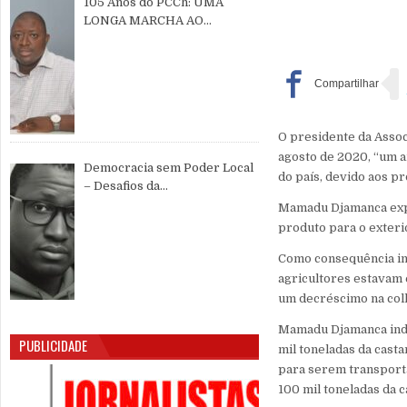
105 Anos do PCCh: UMA
LONGA MARCHA AO
SERVIÇO DO POVO CHINÊS E
DA PAZ MUNDIAL
O presidente da Assoc
agosto de 2020, “um a
Democracia sem Poder Local
do país, devido aos p
– Desafios da
Descentralização e da
Mamadu Djamanca expl
Participação Cidadã na Guiné-
produto para o exterio
Bissau
Como consequência im
agricultores estavam 
um decréscimo na colh
Mamadu Djamanca indi
PUBLICIDADE
mil toneladas da cast
para serem transporta
100 mil toneladas da 