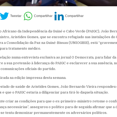
o Africano da Independência da Guiné e Cabo Verde (PAIGC), João Ber
istro, Aristides Gomes, que se encontra refugiado nas instalações do
ra a Consolidação da Paz na Guiné-Bissau (UNIOGBIS), está “gravemen
 para tratamento médico.
velação numa entrevista exclusiva ao jornal O Democrata, para falar da
e a sua pretensão à liderança do PAIGC e esclarecer a sua ausência, n
comunicações oficiais do partido.
licada na edição impressa desta semana.
estado de saúde de Aristides Gomes, João Bernardo Vieira respondeu 
e que o PAIGC estaria a diligenciar para tirá-lo daquela situação.
te criar as condições para que o ex-primeiro-ministro retome o confo
ança necessárias”, assegurou o político para de seguida afirmar que 
o se tenta demonizar permanentemente os adversários políticos.