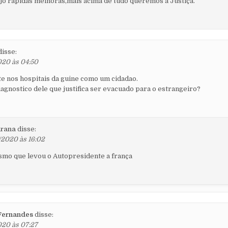
jo rápidas melhoras,mais acima de tudo queremos à Justiça.
disse:
020 às 04:50
te nos hospitais da guine como um cidadao.
iagnostico dele que justifica ser evacuado para o estrangeiro?
rana
disse:
/2020 às 16:02
mo que levou o Autopresidente a frança
Fernandes
disse:
020 às 07:27