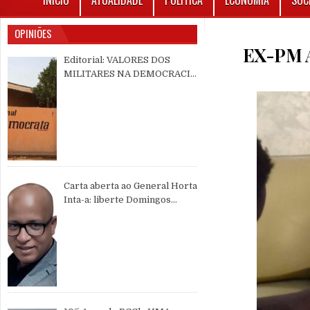
INÍCIO
ATUALIDADE
POLÍTICA
ECONOMIA
SOC
OPINIÕES
EX-PM 
Editorial: VALORES DOS
MILITARES NA DEMOCRACIA
MULTIPARTIDÁRIA
Carta aberta ao General Horta
Inta-a: liberte Domingos
Simões Pereira