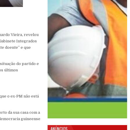
nardo Vieira, revelou
 Gabinete Integrados
te doente” e que
 situação do partido e
os últimos
que o ex-PM não está
rto da sua casa com a
a democracia guineense
ANÚNCIOS