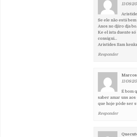
11/08/20
Aristide
Se ele não está bem
Anos no djiro dja bo
Ke el ista duente só
consigui…
Aristides Sam kenkr
Responder
Marcos
11/08/20
É bom q
saber amar uns aos
que hoje pôde ser 
Responder
Quecuto