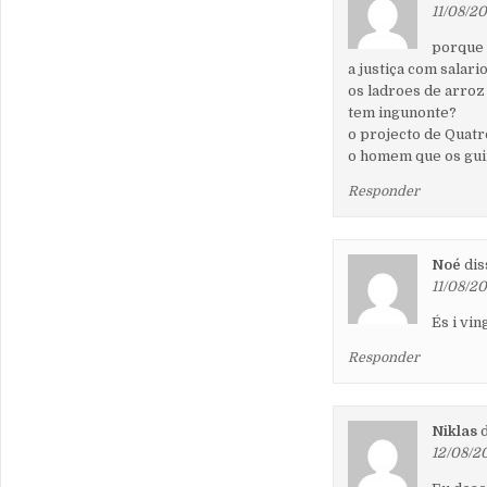
11/08/2
porque 
a justiça com salar
os ladroes de arroz 
tem ingunonte?
o projecto de Quatr
o homem que os gui
Responder
Noé
dis
11/08/2
És i vin
Responder
Niklas
12/08/2