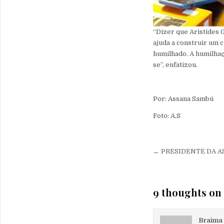
“Dizer que Aristides 
ajuda a construir um c
humilhado. A humilha
se”, enfatizou.
Por: Assana Sambú
Foto: A.S
Navegação 
← PRESIDENTE DA A
9 thoughts on 
Braima