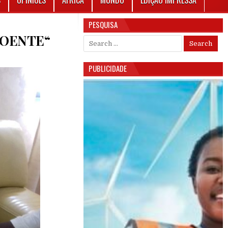
S
OPINIÕES
ÁFRICA
MUNDO
EDIÇÃO IMPRESSA
PESQUISA
DOENTE“
Search for:
STIDES GOMES “GRAVEMENTE DOENTE“
PUBLICIDADE