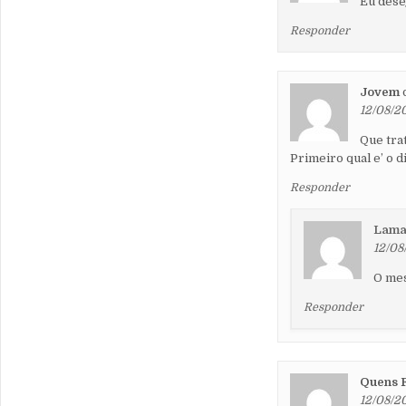
Eu dese
Responder
Jovem
12/08/2
Que tra
Primeiro qual e’ o d
Responder
Lama
12/08
O mes
Responder
Quens 
12/08/2