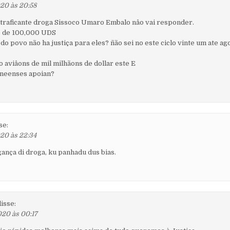
020 às 20:58
traficante droga Sissoco Umaro Embalo nâo vai responder.
io de 100,000 UDS
do povo não ha justiça para eles? ñão sei no este ciclo vinte um ate ag
o aviâons de mil milhãons de dollar este E
neenses apoian?
se:
020 às 22:34
gança di droga, ku panhadu dus bias.
disse:
020 às 00:17