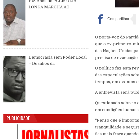
105 Anos do PCCh: UMA
LONGA MARCHA AO
SERVIÇO DO POVO CHINÊS E
DA PAZ MUNDIAL
O porta-voz do Partid
que o ex-primeiro-min
das Nações Unidas pa
Democracia sem Poder Local
precisa de evacuação
– Desafios da
O político fez esta re
Descentralização e da
das especulações sobr
Participação Cidadã na Guiné-
tempos, em eventos e 
Bissau
A entrevista será pub
Questionado sobre o 
em condições humanas 
PUBLICIDADE
“Penso que é importan
tranquilidade e segur
fica mais fraca quand