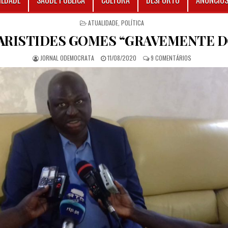
IEDADE
SAÚDE PÚBLICA
CULTURA
DESPORTO
ANÚNCIO
POSTED IN
ATUALIDADE
,
POLÍTICA
ARISTIDES GOMES “GRAVEMENTE 
AUTHOR:
PUBLISHED DATE:
EM EX-PM ARI
JORNAL ODEMOCRATA
11/08/2020
9 COMENTÁRIOS