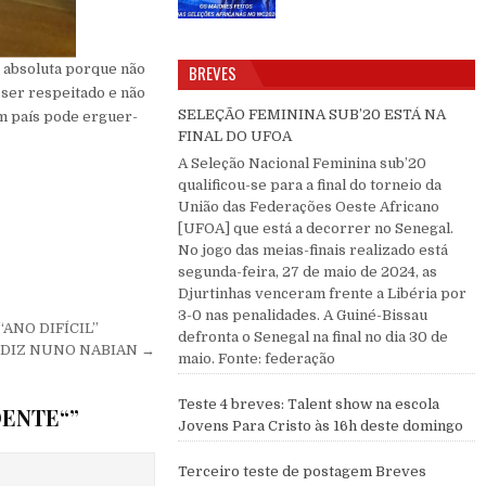
BREVES
o absoluta porque não
 ser respeitado e não
SELEÇÃO FEMININA SUB’20 ESTÁ NA
m país pode erguer-
FINAL DO UFOA
A Seleção Nacional Feminina sub’20
qualificou-se para a final do torneio da
União das Federações Oeste Africano
[UFOA] que está a decorrer no Senegal.
No jogo das meias-finais realizado está
segunda-feira, 27 de maio de 2024, as
Djurtinhas venceram frente a Libéria por
3-0 nas penalidades. A Guiné-Bissau
ANO DIFÍCIL”
defronta o Senegal na final no dia 30 de
– DIZ NUNO NABIAN →
maio. Fonte: federação
Teste 4 breves: Talent show na escola
OENTE“
”
Jovens Para Cristo às 16h deste domingo
Terceiro teste de postagem Breves