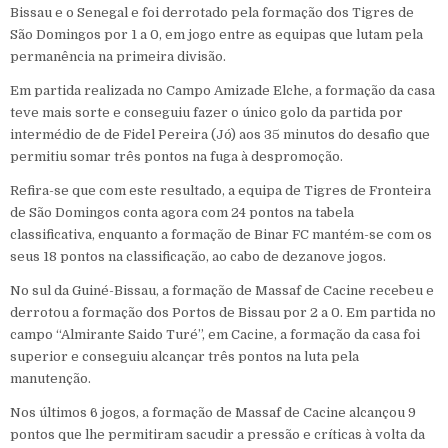
Bissau e o Senegal e foi derrotado pela formação dos Tigres de
São Domingos por 1 a 0, em jogo entre as equipas que lutam pela
permanência na primeira divisão.
Em partida realizada no Campo Amizade Elche, a formação da casa
teve mais sorte e conseguiu fazer o único golo da partida por
intermédio de de Fidel Pereira (Jó) aos 35 minutos do desafio que
permitiu somar três pontos na fuga à despromoção.
Refira-se que com este resultado, a equipa de Tigres de Fronteira
de São Domingos conta agora com 24 pontos na tabela
classificativa, enquanto a formação de Binar FC mantém-se com os
seus 18 pontos na classificação, ao cabo de dezanove jogos.
No sul da Guiné-Bissau, a formação de Massaf de Cacine recebeu e
derrotou a formação dos Portos de Bissau por 2 a 0. Em partida no
campo “Almirante Saido Turé”, em Cacine, a formação da casa foi
superior e conseguiu alcançar três pontos na luta pela
manutenção.
Nos últimos 6 jogos, a formação de Massaf de Cacine alcançou 9
pontos que lhe permitiram sacudir a pressão e críticas à volta da