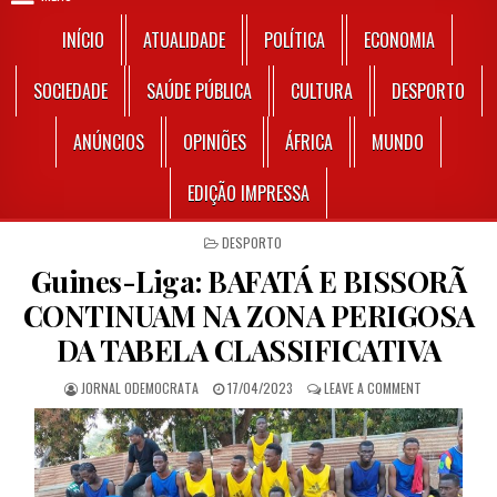
INÍCIO
ATUALIDADE
POLÍTICA
ECONOMIA
SOCIEDADE
SAÚDE PÚBLICA
CULTURA
DESPORTO
ANÚNCIOS
OPINIÕES
ÁFRICA
MUNDO
EDIÇÃO IMPRESSA
POSTED IN
DESPORTO
Guines-Liga: BAFATÁ E BISSORÃ
CONTINUAM NA ZONA PERIGOSA
DA TABELA CLASSIFICATIVA
AUTHOR:
PUBLISHED DATE:
ON GUINES-LI
JORNAL ODEMOCRATA
17/04/2023
LEAVE A COMMENT