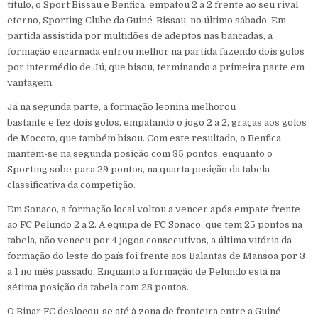
título, o Sport Bissau e Benfica, empatou 2 a 2 frente ao seu rival
eterno, Sporting Clube da Guiné-Bissau, no último sábado. Em
partida assistida por multidões de adeptos nas bancadas, a
formação encarnada entrou melhor na partida fazendo dois golos
por intermédio de Jú, que bisou, terminando a primeira parte em
vantagem.
Já na segunda parte, a formação leonina melhorou
bastante e fez dois golos, empatando o jogo 2 a 2, graças aos golos
de Mocoto, que também bisou. Com este resultado, o Benfica
mantém-se na segunda posição com 35 pontos, enquanto o
Sporting sobe para 29 pontos, na quarta posição da tabela
classificativa da competição.
Em Sonaco, a formação local voltou a vencer após empate frente
ao FC Pelundo 2 a 2. A equipa de FC Sonaco, que tem 25 pontos na
tabela, não venceu por 4 jogos consecutivos, a última vitória da
formação do leste do país foi frente aos Balantas de Mansoa por 3
a 1 no mês passado. Enquanto a formação de Pelundo está na
sétima posição da tabela com 28 pontos.
O Binar FC deslocou-se até à zona de fronteira entre a Guiné-