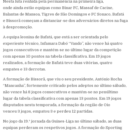
Nesta luta renhida pela permanência na primeira liga,
onde ainda estão equipas como Binar FC, Massaf de Cacine,
Balantas de Mansoa, Tigres de São Domingos e FC Sonaco, Bafatá
e Bissorã começam a distanciar-se dos adversários diretos na fuga
à despromoção.
A equipa leonina de Bafatá, que está a ser orientada pelo
experiente técnico, Infamara Dabó “Vando”, não vence há quatro
jogos consecutivos e mantém-se no último lugar da competição
com apenas 10 pontos na tabela classificativa. Em 19 jogos
realizados, a formação de Bafatá teve duas vitórias, quatro
empates e 13 derrotas.
A formação de Bissorã, que viu o seu presidente, António Rocha
“Mancanha”, fortemente criticado pelos adeptos no último sábado,
não vence há 8 jogos consecutivos e mantém-se no penúltimo
lugar da tabela classificativa com apenas 13 pontos. Em 19 jogos
disputados nesta temporada, a formação da região de Oio
venceu 3 jogos, empatou 3 e perdeu 12 partidas.
No jogo da 19.ª jornada da Guines-Liga no último sábado, as duas
equipas perderam os respetivos jogos. A formação do Sporting