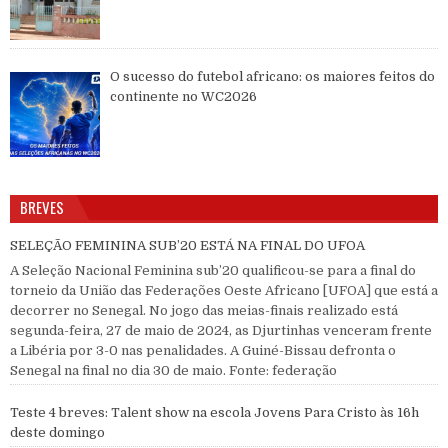
O sucesso do futebol africano: os maiores feitos do
continente no WC2026
BREVES
SELEÇÃO FEMININA SUB’20 ESTÁ NA FINAL DO UFOA
A Seleção Nacional Feminina sub’20 qualificou-se para a final do
torneio da União das Federações Oeste Africano [UFOA] que está a
decorrer no Senegal. No jogo das meias-finais realizado está
segunda-feira, 27 de maio de 2024, as Djurtinhas venceram frente
a Libéria por 3-0 nas penalidades. A Guiné-Bissau defronta o
Senegal na final no dia 30 de maio. Fonte: federação
Teste 4 breves: Talent show na escola Jovens Para Cristo às 16h
deste domingo