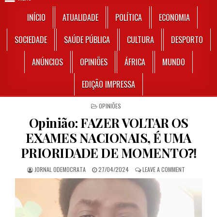
INÍCIO
ATUALIDADE
POLÍTICA
ECONOMIA
SOCIEDADE
SAÚDE PÚBLICA
CULTURA
DESPORTO
ANÚNCIOS
OPINIÕES
ÁFRICA
MUNDO
EDIÇÃO IMPRESSA
POSTED IN
OPINIÕES
Opinião: FAZER VOLTAR OS
EXAMES NACIONAIS, É UMA
PRIORIDADE DE MOMENTO⁈
AUTHOR:
PUBLISHED DATE:
ON OPINIÃO:
JORNAL ODEMOCRATA
27/04/2024
LEAVE A COMMENT