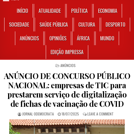
INÍCIO
ATUALIDADE
POLÍTICA
ECONOMIA
SOCIEDADE
SAÚDE PÚBLICA
CULTURA
DESPORTO
ANÚNCIOS
OPINIÕES
ÁFRICA
MUNDO
EDIÇÃO IMPRESSA
POSTED IN
ANÚNCIOS
ANÚNCIO DE CONCURSO PÚBLICO
NACIONAL: empresas de TIC para
prestarem serviço de digitalização
de fichas de vacinação de COVID
AUTHOR:
PUBLISHED DATE:
ON ANÚNCIO D
JORNAL ODEMOCRATA
18/07/2025
LEAVE A COMMENT