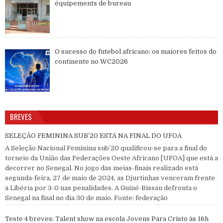
équipements de bureau
O sucesso do futebol africano: os maiores feitos do
continente no WC2026
BREVES
SELEÇÃO FEMININA SUB’20 ESTÁ NA FINAL DO UFOA
A Seleção Nacional Feminina sub’20 qualificou-se para a final do
torneio da União das Federações Oeste Africano [UFOA] que está a
decorrer no Senegal. No jogo das meias-finais realizado está
segunda-feira, 27 de maio de 2024, as Djurtinhas venceram frente
a Libéria por 3-0 nas penalidades. A Guiné-Bissau defronta o
Senegal na final no dia 30 de maio. Fonte: federação
Teste 4 breves: Talent show na escola Jovens Para Cristo às 16h