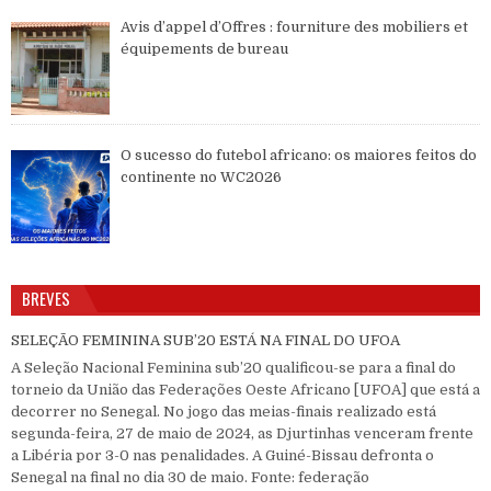
Avis d’appel d’Offres : fourniture des mobiliers et
équipements de bureau
O sucesso do futebol africano: os maiores feitos do
continente no WC2026
BREVES
SELEÇÃO FEMININA SUB’20 ESTÁ NA FINAL DO UFOA
A Seleção Nacional Feminina sub’20 qualificou-se para a final do
torneio da União das Federações Oeste Africano [UFOA] que está a
decorrer no Senegal. No jogo das meias-finais realizado está
segunda-feira, 27 de maio de 2024, as Djurtinhas venceram frente
a Libéria por 3-0 nas penalidades. A Guiné-Bissau defronta o
Senegal na final no dia 30 de maio. Fonte: federação