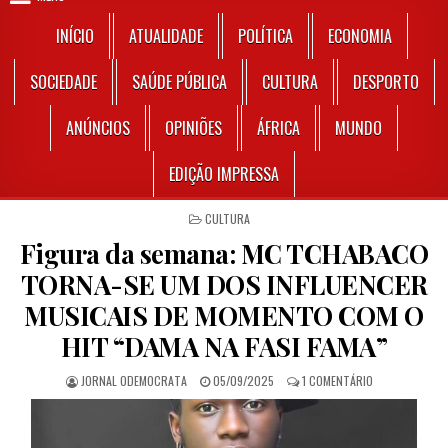
INÍCIO
ATUALIDADE
POLÍTICA
ECONOMIA
SOCIEDADE
SAÚDE PÚBLICA
CULTURA
DESPORTO
ANÚNCIOS
OPINIÕES
ÁFRICA
MUNDO
EDIÇÃO IMPRESSA
POSTED IN
CULTURA
Figura da semana: MC TCHABACO
TORNA-SE UM DOS INFLUENCER
MUSICAIS DE MOMENTO COM O
HIT “DAMA NA FASI FAMA”
AUTHOR:
PUBLISHED DATE:
EM FIGURA DA 
JORNAL ODEMOCRATA
05/09/2025
1 COMENTÁRIO