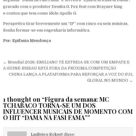
gravado com o produtor Demba G. Fez feat com Brayner king
e contou que tem como ídolo Apollo G.
Perspetiva tirar brevemente um “IP” com cinco ou seis músicas.
Sonha formar-se em engenharia informática.
Por: Epifania Mendonça
Navegação de Post
← Mundial 2026: EMILIANO TÉ ESTREIA-SE COM UM EMPATE E
A GUINÉ-BISSAU ESTÁ FORA DA PRÓXIMA COMPETIÇÃO
CHINA LANÇA A PLATAFORMA PARA REFORÇAR A VOZ DO SUL
GLOBAL NO MUNDO →
1 thought on “
Figura da semana: MC
TCHABACO TORNA-SE UM DOS
INFLUENCER MUSICAIS DE MOMENTO COM
O HIT “DAMA NA FASI FAMA”
”
Ludivico Eckert
disse: