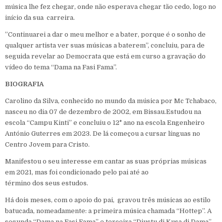
música lhe fez chegar, onde não esperava chegar tão cedo, logo no
início da sua carreira.
‎”Continuarei a dar o meu melhor e a bater, porque é o sonho de
qualquer artista ver suas músicas a baterem”, concluiu, para de
seguida revelar ao Democrata que está em curso a gravação do
vídeo do tema “Dama na Fasi Fama”.
BIOGRAFIA
‎Carolino da Silva, conhecido no mundo da música por Mc Tchabaco,
nasceu no dia 07 de dezembro de 2002, em Bissau.Estudou na
escola “Campu Kinti” e concluiu o 12° ano na escola Engenheiro
António Guterres em 2023. De lá começou a cursar línguas no
Centro Jovem para Cristo.
Manifestou o seu interesse em cantar as suas próprias músicas
em 2021, mas foi condicionado pelo pai até ao
término dos seus estudos.
Há dois meses, com o apoio do pai, gravou três músicas ao estilo
batucada, nomeadamente: a primeira música chamada “Hottep”. A
segunda “Dama na Fasi Fama” e terceira “Djustu di Kusa di Dama”,