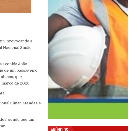
mun, provocando a
al Nacional Simão
na avenida João
ue de um passageiro.
 alunos, que
de março de 2026.
ta.
cional Simão Mendes e
ndes, sendo que um
tar.
ANÚNCIOS