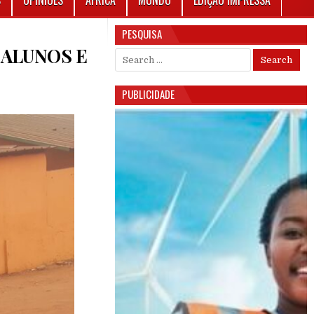
S
OPINIÕES
ÁFRICA
MUNDO
EDIÇÃO IMPRESSA
PESQUISA
3 ALUNOS E
Search for:
PUBLICIDADE
 EM ATTADAMUN: VIATURA ATROPELA 13 ALUNOS E PROVOCA TRÊS MORTOS