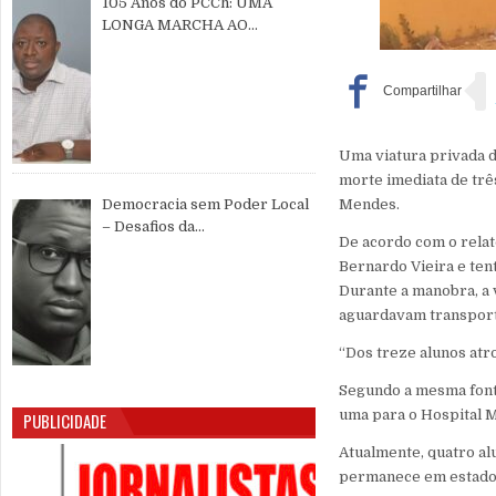
105 Anos do PCCh: UMA
LONGA MARCHA AO
SERVIÇO DO POVO CHINÊS E
DA PAZ MUNDIAL
Uma viatura privada d
morte imediata de trê
Mendes.
Democracia sem Poder Local
– Desafios da
De acordo com o relat
Descentralização e da
Bernardo Vieira e ten
Participação Cidadã na Guiné-
Durante a manobra, a v
Bissau
aguardavam transporte 
“Dos treze alunos atr
Segundo a mesma fonte
uma para o Hospital M
PUBLICIDADE
Atualmente, quatro a
permanece em estado c