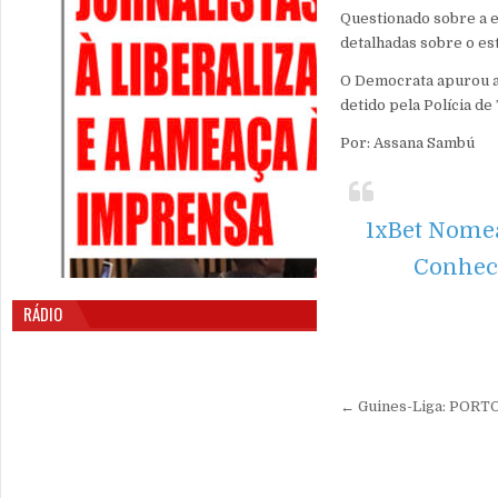
Questionado sobre a e
detalhadas sobre o es
O Democrata apurou ai
detido pela Polícia de
Por: Assana Sambú
1xBet Nomea
Conheci
RÁDIO
Navegação 
← ‎Guines-Liga: PO