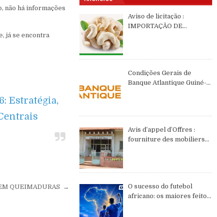
o, não há informações
Aviso de licitação :
IMPORTAÇÃO DE
, já se encontra
CASTANHAS DE CAJÚ DE
2026 DE ORIGEM DA
GUINÉ-BISSAU
Condições Gerais de
Banque Atlantique Guiné-
Bissau – semestre II de
 Estratégia,
2026
Centrais
Avis d’appel d’Offres :
fourniture des mobiliers
et équipements de bureau
O sucesso do futebol
AS EM QUEIMADURAS →
africano: os maiores feitos
do continente no WC2026