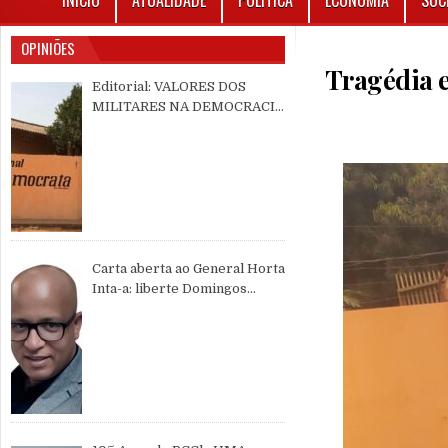
INÍCIO
ATUALIDADE
POLÍTICA
ECONOMIA
SOC
OPINIÕES
Tragédia 
Editorial: VALORES DOS
MILITARES NA DEMOCRACIA
MULTIPARTIDÁRIA
Carta aberta ao General Horta
Inta-a: liberte Domingos
Simões Pereira