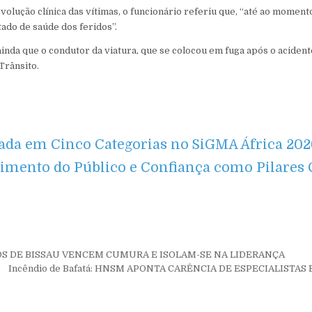
volução clínica das vítimas, o funcionário referiu que, “até ao moment
tado de saúde dos feridos”.
nda que o condutor da viatura, que se colocou em fuga após o acidente
 Trânsito.
da em Cinco Categorias no SiGMA África 2026:
mento do Público e Confiança como Pilares 
de Post
RTOS DE BISSAU VENCEM CUMURA E ISOLAM-SE NA LIDERANÇA
Incêndio de Bafatá: HNSM APONTA CARÊNCIA DE ESPECIALIST