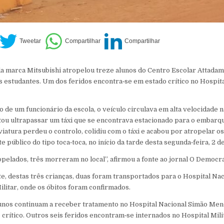
a marca Mitsubishi atropelou treze alunos do Centro Escolar Attada
s estudantes. Um dos feridos encontra‑se em estado crítico no Hospit
o de um funcionário da escola, o veículo circulava em alta velocidade 
tou ultrapassar um táxi que se encontrava estacionado para o embarq
iatura perdeu o controlo, colidiu com o táxi e acabou por atropelar os
público do tipo toca‑toca, no início da tarde desta segunda‑feira, 2 
opelados, três morreram no local”, afirmou a fonte ao jornal O Democra
, destas três crianças, duas foram transportados para o Hospital Na
ilitar, onde os óbitos foram confirmados.
lunos continuam a receber tratamento no Hospital Nacional Simão Me
rítico. Outros seis feridos encontram‑se internados no Hospital Mili