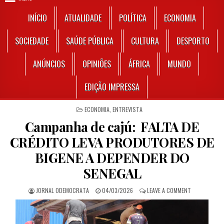
INÍCIO
ATUALIDADE
POLÍTICA
ECONOMIA
SOCIEDADE
SAÚDE PÚBLICA
CULTURA
DESPORTO
ANÚNCIOS
OPINIÕES
ÁFRICA
MUNDO
EDIÇÃO IMPRESSA
POSTED IN
ECONOMIA
,
ENTREVISTA
Campanha de cajú: FALTA DE
CRÉDITO LEVA PRODUTORES DE
BIGENE A DEPENDER DO
SENEGAL
AUTHOR:
PUBLISHED DATE:
ON CAMPANHA
JORNAL ODEMOCRATA
04/03/2026
LEAVE A COMMENT