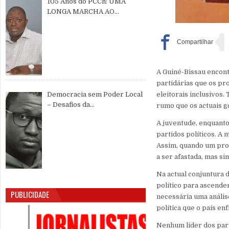
105 Anos do PCCh: UMA
LONGA MARCHA AO
SERVIÇO DO POVO CHINÊS E
DA PAZ MUNDIAL
A Guiné-Bissau encontr
partidárias que os pr
eleitorais inclusivos.
Democracia sem Poder Local
– Desafios da
rumo que os actuais g
Descentralização e da
A juventude, enquanto
Participação Cidadã na Guiné-
partidos políticos. A 
Bissau
Assim, quando um proc
a ser afastada, mas si
Na actual conjuntura d
político para ascende
PUBLICIDADE
necessária uma anális
política que o país enf
Nenhum líder dos part