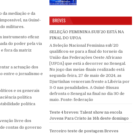
o da mediação e da
BREVES
 impossível, na Guiné-
do militares.
SELEÇÃO FEMININA SUB’20 ESTÁ NA
m instrumento eficaz
FINAL DO UFOA
omada do poder pela via
A Seleção Nacional Feminina sub’20
 e fora da matriz
qualificou-se para a final do torneio da
União das Federações Oeste Africano
[UFOA] que está a decorrer no Senegal.
entar a actuação dos
No jogo das meias-finais realizado está
io entre o jornalismo e
segunda-feira, 27 de maio de 2024, as
Djurtinhas venceram frente a Libéria por
3-0 nas penalidades. A Guiné-Bissau
líticos e os generais
defronta o Senegal na final no dia 30 de
sciência política
maio. Fonte: federação
abilidade política
Teste 4 breves: Talent show na escola
Jovens Para Cristo às 16h deste domingo
venção livre dos
 de contas do governo
Terceiro teste de postagem Breves