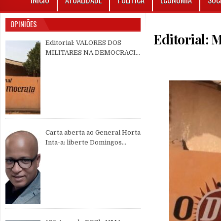
INÍCIO
ATUALIDADE
POLÍTICA
ECONOMIA
SOC
OPINIÕES
Editorial
Editorial: VALORES DOS
MILITARES NA DEMOCRACIA
MULTIPARTIDÁRIA
Carta aberta ao General Horta
Inta-a: liberte Domingos
Simões Pereira