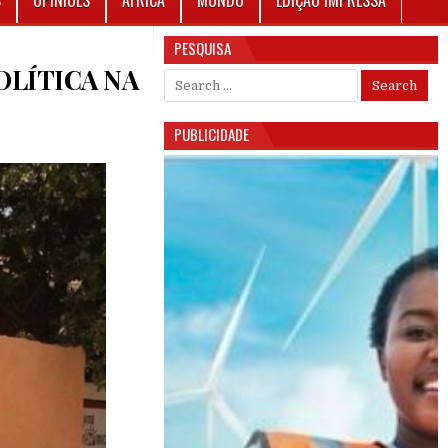
S
OPINIÕES
ÁFRICA
MUNDO
EDIÇÃO IMPRESSA
PESQUISA
OLÍTICA NA
Search for:
PUBLICIDADE
: MEDIATIZAÇÃO DA INSTABILIDADE POLÍTICA NA GUINÉ-BISSAU