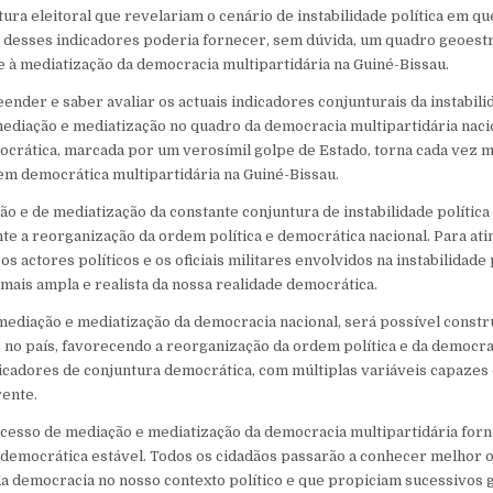
ura eleitoral que revelariam o cenário de instabilidade política em qu
e desses indicadores poderia fornecer, sem dúvida, um quadro geoestr
 à mediatização da democracia multipartidária na Guiné-Bissau.
der e saber avaliar os actuais indicadores conjunturais da instabilida
mediação e mediatização no quadro da democracia multipartidária nacio
ocrática, marcada por um verosímil golpe de Estado, torna cada vez mai
m democrática multipartidária na Guiné-Bissau.
o e de mediatização da constante conjuntura de instabilidade política
te a reorganização da ordem política e democrática nacional. Para atin
os actores políticos e os oficiais militares envolvidos na instabilidade 
 mais ampla e realista da nossa realidade democrática.
diação e mediatização da democracia nacional, será possível constr
 no país, favorecendo a reorganização da ordem política e da democrac
icadores de conjuntura democrática, com múltiplas variáveis capazes
rente.
cesso de mediação e mediatização da democracia multipartidária forn
 democrática estável. Todos os cidadãos passarão a conhecer melhor 
 democracia no nosso contexto político e que propiciam sucessivos 