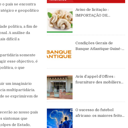
e o país se encontra
Aviso de licitação :
atégico e geopolítico
IMPORTAÇÃO DE
CASTANHAS DE CAJÚ DE
de política, a fim de
2026 DE ORIGEM DA
GUINÉ-BISSAU
nal. A análise da
s difícil a
Condições Gerais de
Banque Atlantique Guiné-
Bissau – semestre II de
 partidária somente
2026
gir esse objectivo, é
política, o que
Avis d’appel d’Offres :
fourniture des mobiliers
uir um imaginário
et équipements de bureau
ia multipartidária.
 de se exprimirem de
O sucesso do futebol
ecerão ao nosso país
africano: os maiores feitos
os sintomas que
do continente no WC2026
golpes de Estado,