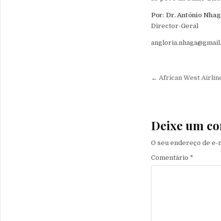
Por: Dr. António Nha
Director-Geral
angloria.nhaga@gmai
Navegação 
← African West Airline
Deixe um co
O seu endereço de e-m
Comentário
*