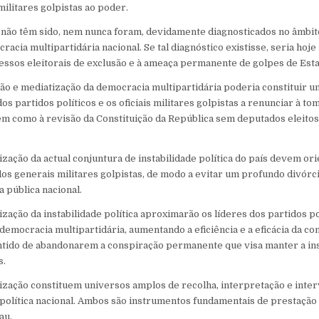
ilitares golpistas ao poder.
s não têm sido, nem nunca foram, devidamente diagnosticados no âmbit
acia multipartidária nacional. Se tal diagnóstico existisse, seria hoje
ocessos eleitorais de exclusão e à ameaça permanente de golpes de Esta
o e mediatização da democracia multipartidária poderia constituir u
dos partidos políticos e os oficiais militares golpistas a renunciar à t
em como à revisão da Constituição da República sem deputados eleitos
zação da actual conjuntura de instabilidade política do país devem ori
dos generais militares golpistas, de modo a evitar um profundo divórc
 pública nacional.
zação da instabilidade política aproximarão os líderes dos partidos po
 democracia multipartidária, aumentando a eficiência e a eficácia da con
ntido de abandonarem a conspiração permanente que visa manter a inst
s.
ização constituem universos amplos de recolha, interpretação e inter
 política nacional. Ambos são instrumentos fundamentais de prestação
au.