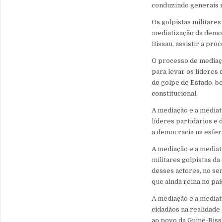
conduzindo generais m
Os golpistas militare
mediatização da democr
Bissau, assistir a pr
O processo de mediaçã
para levar os líderes 
do golpe de Estado, b
constitucional.
A mediação e a mediati
líderes partidários e 
a democracia na esfera
A mediação e a mediati
militares golpistas da
desses actores, no se
que ainda reina no paí
A mediação e a mediat
cidadãos na realidade
ao povo da Guiné-Biss