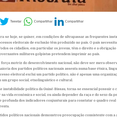
a-se hoje, se quiser, em condições de ultrapassar as frequentes insta
ocessos eleitorais de exclusão têm produzido no país. O país necessit
 Todos os cidadãos, em particular os jovens, têm o direito e a obrigaçã
overnantes militares golpistas pretendem imprimir ao país.
 força motriz do desenvolvimento nacional, não deve ser mera obser
maioria dos partidos políticos nacionais assenta numa base étnica, linguí
esso eleitoral exclui um partido político, não é apenas uma organizaç
m um grupo social, etnolinguístico e cultural.
e instabilidade política da Guiné-Bissau, torna-se essencial possuir o
r na vida económica e social, ou ainda depender da raça e do sexo da p
e profunda dos indicadores conjunturais para constatar o quadro real 
renta.
idos políticos nacionais demonstrou preocupação consistente com a 