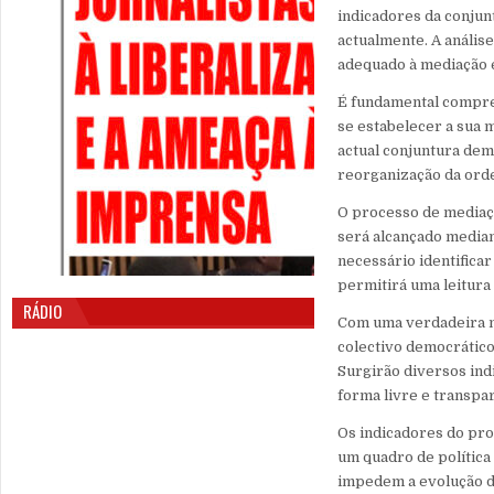
indicadores da conjunt
actualmente. A anális
adequado à mediação e
É fundamental compreen
se estabelecer a sua 
actual conjuntura dem
reorganização da orde
O processo de mediaçã
será alcançado median
necessário identificar 
permitirá uma leitura
RÁDIO
Com uma verdadeira me
colectivo democrático
Surgirão diversos ind
forma livre e transpa
Os indicadores do pro
um quadro de política
impedem a evolução da