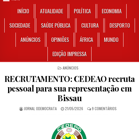
INÍCIO
ATUALIDADE
POLÍTICA
ECONOMIA
SOCIEDADE
SAÚDE PÚBLICA
CULTURA
DESPORTO
ANÚNCIOS
OPINIÕES
ÁFRICA
MUNDO
EDIÇÃO IMPRESSA
POSTED IN
ANÚNCIOS
RECRUTAMENTO: CEDEAO recruta
pessoal para sua representação em
Bissau
AUTHOR:
PUBLISHED DATE:
EM RECRUTAME
JORNAL ODEMOCRATA
21/05/2026
9 COMENTÁRIOS