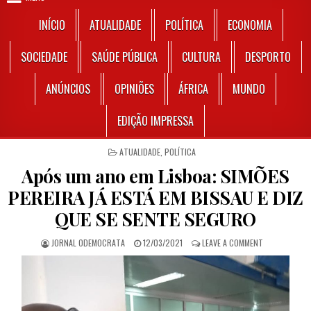
INÍCIO
ATUALIDADE
POLÍTICA
ECONOMIA
SOCIEDADE
SAÚDE PÚBLICA
CULTURA
DESPORTO
ANÚNCIOS
OPINIÕES
ÁFRICA
MUNDO
EDIÇÃO IMPRESSA
POSTED IN
ATUALIDADE
,
POLÍTICA
Após um ano em Lisboa: SIMÕES
PEREIRA JÁ ESTÁ EM BISSAU E DIZ
QUE SE SENTE SEGURO
AUTHOR:
PUBLISHED DATE:
ON APÓS UM A
JORNAL ODEMOCRATA
12/03/2021
LEAVE A COMMENT