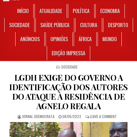
INÍCIO
ATUALIDADE
POLÍTICA
ECONOMIA
SOCIEDADE
SAÚDE PÚBLICA
CULTURA
DESPORTO
ANÚNCIOS
OPINIÕES
ÁFRICA
MUNDO
EDIÇÃO IMPRESSA
POSTED IN
SOCIEDADE
LGDH EXIGE DO GOVERNO A
IDENTIFICAÇÃO DOS AUTORES
DO ATAQUE À RESIDÊNCIA DE
AGNELO REGALA
AUTHOR:
PUBLISHED DATE:
ON LGDH EXIG
JORNAL ODEMOCRATA
08/05/2022
LEAVE A COMMENT