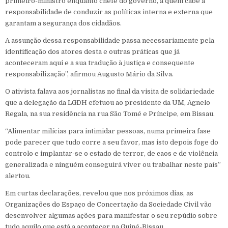
primeiro-ministro enquanto chefe do governo, a quem cabe a
responsabilidade de conduzir as políticas interna e externa que
garantam a segurança dos cidadãos.
A assunção dessa responsabilidade passa necessariamente pela
identificação dos atores desta e outras práticas que já
aconteceram aqui e a sua tradução à justiça e consequente
responsabilização”, afirmou Augusto Mário da Silva.
O ativista falava aos jornalistas no final da visita de solidariedade
que a delegação da LGDH efetuou ao presidente da UM, Agnelo
Regala, na sua residência na rua São Tomé e Príncipe, em Bissau.
“Alimentar milícias para intimidar pessoas, numa primeira fase
pode parecer que tudo corre a seu favor, mas isto depois foge do
controlo e implantar-se o estado de terror, de caos e de violência
generalizada e ninguém conseguirá viver ou trabalhar neste país”
alertou.
Em curtas declarações, revelou que nos próximos dias, as
Organizações do Espaço de Concertação da Sociedade Civil vão
desenvolver algumas ações para manifestar o seu repúdio sobre
tudo aquilo que está a acontecer na Guiné-Bissau.