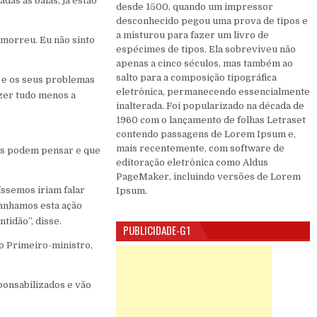
das as balas, já estão
desde 1500, quando um impressor
desconhecido pegou uma prova de tipos e
a misturou para fazer um livro de
 morreu. Eu não sinto
espécimes de tipos. Ela sobreviveu não
apenas a cinco séculos, mas também ao
salto para a composição tipográfica
 e os seus problemas
eletrônica, permanecendo essencialmente
azer tudo menos a
inalterada. Foi popularizado na década de
1960 com o lançamento de folhas Letraset
contendo passagens de Lorem Ipsum e,
mais recentemente, com software de
as podem pensar e que
editoração eletrônica como Aldus
PageMaker, incluindo versões de Lorem
íssemos iriam falar
Ipsum.
panhamos esta ação
tidão”, disse.
PUBLICIDADE-G1
o Primeiro-ministro,
ponsabilizados e vão