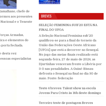
Ramalhano, chefe de
BREVES
nformou aos presentes
 Nacional e o Tenente
SELEÇÃO FEMININA SUB’20 ESTÁ NA
FINAL DO UFOA
 Forças Armadas,
A Seleção Nacional Feminina sub’20
lica e elementos do
qualificou-se para a final do torneio da
União das Federações Oeste Africano
a porta fechada.
[UFOA] que está a decorrer no Senegal.
e desta vez
No jogo das meias-finais realizado está
pessoas especialistas
segunda-feira, 27 de maio de 2024, as
Djurtinhas venceram frente a Libéria por
3-0 nas penalidades. A Guiné-Bissau
defronta o Senegal na final no dia 30 de
maio. Fonte: federação
Teste 4 breves: Talent show na escola
Jovens Para Cristo às 16h deste domingo
Terceiro teste de postagem Breves