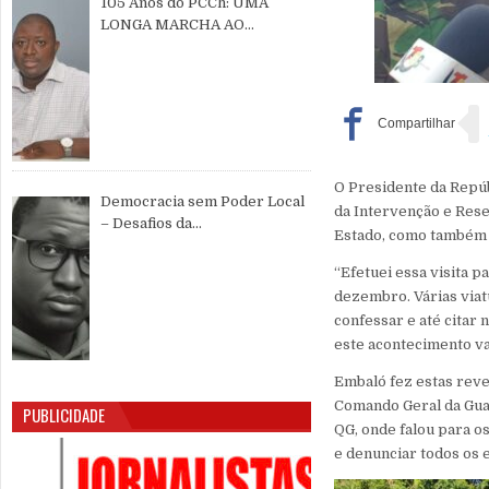
105 Anos do PCCh: UMA
LONGA MARCHA AO
SERVIÇO DO POVO CHINÊS E
DA PAZ MUNDIAL
O Presidente da Repúb
Democracia sem Poder Local
da Intervenção e Rese
– Desafios da
Estado, como também “
Descentralização e da
Participação Cidadã na Guiné-
“Efetuei essa visita
Bissau
dezembro. Várias viat
confessar e até citar
este acontecimento vai
Embaló fez estas revel
Comando Geral da Guar
PUBLICIDADE
QG, onde falou para 
e denunciar todos os e