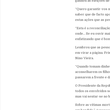
ganhou as eleições de
“Quero garantir-vos m
saber que de facto a
estas ações que as pe
“Esta é a reconciliaç
onde… Se eu ouvir mai
enfatizando que é bo
Lembrou que as pessoa
em virar a página. Fri
Nino Vieira.
“Quando tomam dinhei
aconselharem os filho
passarem a frente e da
O Presidente da Repúb
todos os envolvidos s
mas vai sentar-se no 
Sobre as vítimas mor