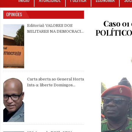
INÍCIO
ATUALIDADE
POLÍTICA
ECONOMIA
SOC
OPINIÕES
Caso 01
Editorial: VALORES DOS
POLÍTICO
MILITARES NA DEMOCRACIA
MULTIPARTIDÁRIA
Carta aberta ao General Horta
Inta-a: liberte Domingos
Simões Pereira