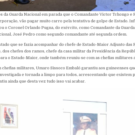
os da Guarda Nacional em parada que o Comandante Victor Tchongo e 
poração, vão pagar muito carro pela tentativa de golpe de Estado. I
ou o Coronel Orlando Pugna, do exército, como Comandante da Guarda
cional, José Pedro como segundo comandante até segunda ordem.
Estado que se fazia acompanhar do chefe de Estado-Maior Adjunto das
dos chefes dos ramos, chefe da casa militar da Presidência da Repúb
para o Estado-Maior, onde também reuniu-se com as chefias militares 
m chefias militares, Umaro Sissoco Embaló garantiu aos guineenses qu
r investigada e tornada a limpo para todos, acrescentando que existem 
tiu ainda que desta vez tudo isso vai acabar.