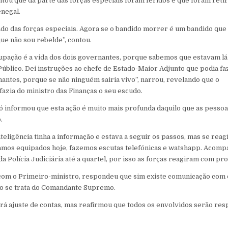
ou que da parte das forças especiais foram feridos e que foram retira
negal.
lado das forças especiais. Agora se o bandido morrer é um bandido que
ue não sou rebelde”, contou.
upação é a vida dos dois governantes, porque sabemos que estavam lá
Público. Dei instruções ao chefe de Estado-Maior Adjunto que podia f
antes, porque se não ninguém sairia vivo”, narrou, revelando que o
zia do ministro das Finanças o seu escudo.
 informou que esta ação é muito mais profunda daquilo que as pesso
.
teligência tinha a informação e estava a seguir os passos, mas se reag
tamos equipados hoje, fazemos escutas telefónicas e watshapp. Acom
 Polícia Judiciária até a quartel, por isso as forças reagiram com pron
com o Primeiro-ministro, respondeu que sim existe comunicação com 
o se trata do Comandante Supremo.
rá ajuste de contas, mas reafirmou que todos os envolvidos serão res