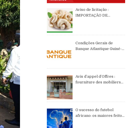
Aviso de licitação :
IMPORTAÇÃO DE
CASTANHAS DE CAJÚ DE
2026 DE ORIGEM DA
GUINÉ-BISSAU
Condições Gerais de
Banque Atlantique Guiné-
Bissau – semestre II de
2026
Avis d’appel d’Offres :
fourniture des mobiliers
et équipements de bureau
O sucesso do futebol
africano: os maiores feitos
do continente no WC2026