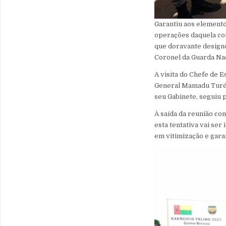
Garantiu aos element
operações daquela cor
que doravante design
Coronel da Guarda Na
A visita do Chefe de 
General Mamadu Turé, 
seu Gabinete, seguiu 
À saída da reunião co
esta tentativa vai se
em vitimização e garan