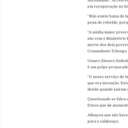
um bandido.” Acrescent
em recuperação no Se
“Não existe baixa do 
pena de rebelde, porq
“A minha maior preoc
são com o Ministério 
morte dos dois govern
Comandante Tchongo fa
Umaro Sissoco Embaló
é um golpe preparado
“O nosso serviço de in
que era invenção. Es
desde quando saíram da
Questionado se falou 
frisou que de moment
Afiançou que não have
para o calabouço.