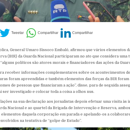
lica, General Umaro Sissoco Embaló, afirmou que vários elementos da
rva (BIR) da Guarda Nacional participaram no ato que considera uma t
alguns políticos são atores morais e financiadores das ações da Guard
 para receber informações complementares sobre os acontecimentos de
uras foram apreendidas e também elementos das forças da BIR foram 
 nomes de pessoas que financiaram a ação”, disse, para de seguida asse
 ser investigado e colocar toda a coisa a olhos nus.
ações na sua declaração aos jornalistas depois efetuar uma visita às 
da Nacional e ao quartel da Brigada de Intervenção e Reserva, ambos
os elementos daquela corporação em parada e apelando-os a colaborar
nvolvidos na tentativa de “golpe de Estado”.