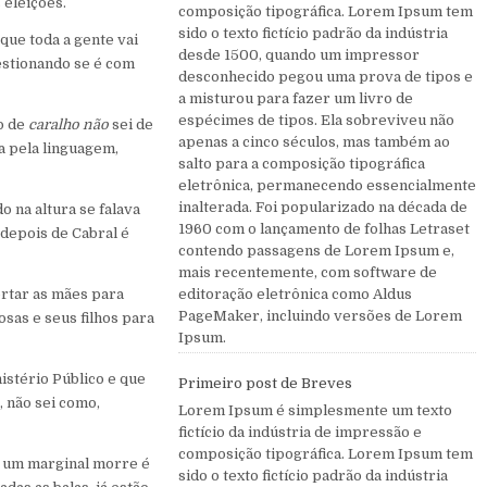
 eleições.
composição tipográfica. Lorem Ipsum tem
sido o texto fictício padrão da indústria
que toda a gente vai
desde 1500, quando um impressor
estionando se é com
desconhecido pegou uma prova de tipos e
a misturou para fazer um livro de
espécimes de tipos. Ela sobreviveu não
ão de
caralho não
sei de
apenas a cinco séculos, mas também ao
a pela linguagem,
salto para a composição tipográfica
eletrônica, permanecendo essencialmente
inalterada. Foi popularizado na década de
 na altura se falava
1960 com o lançamento de folhas Letraset
 depois de Cabral é
contendo passagens de Lorem Ipsum e,
mais recentemente, com software de
rtar as mães para
editoração eletrônica como Aldus
PageMaker, incluindo versões de Lorem
sas e seus filhos para
Ipsum.
istério Público e que
Primeiro post de Breves
 não sei como,
Lorem Ipsum é simplesmente um texto
fictício da indústria de impressão e
composição tipográfica. Lorem Ipsum tem
o um marginal morre é
sido o texto fictício padrão da indústria