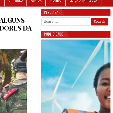
S
OPINIÕES
ÁFRICA
MUNDO
EDIÇÃO IMPRESSA
PESQUISA
 “ALGUNS
Search for:
ADORES DA
PUBLICIDADE
EZEMBRO: SISSOCO AFIRMA QUE “ALGUNS POLÍTICOS” SÃO ATORES MORAIS E FINANCIADORE