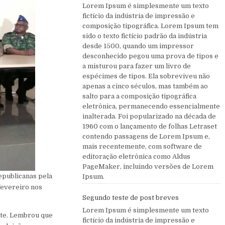
Lorem Ipsum é simplesmente um texto
fictício da indústria de impressão e
composição tipográfica. Lorem Ipsum tem
sido o texto fictício padrão da indústria
desde 1500, quando um impressor
desconhecido pegou uma prova de tipos e
a misturou para fazer um livro de
espécimes de tipos. Ela sobreviveu não
apenas a cinco séculos, mas também ao
salto para a composição tipográfica
eletrônica, permanecendo essencialmente
inalterada. Foi popularizado na década de
1960 com o lançamento de folhas Letraset
contendo passagens de Lorem Ipsum e,
mais recentemente, com software de
editoração eletrônica como Aldus
PageMaker, incluindo versões de Lorem
epublicanas pela
Ipsum.
fevereiro nos
Segundo teste de post breves
Lorem Ipsum é simplesmente um texto
nte. Lembrou que
fictício da indústria de impressão e