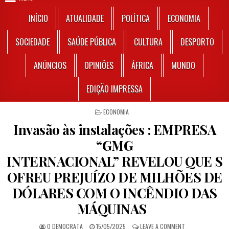
INÍCIO
ATUALIDADE
POLÍTICA
ECONOMIA
SOCIEDADE
SAÚDE PÚBLICA
CULTURA
DESPORTO
ANÚNCIOS
OPINIÕES
ÁFRICA
MUNDO
EDIÇÃO IMPRESSA
POSTED IN
ECONOMIA
Invasão às instalações : EMPRESA
“GMG
INTERNACIONAL” REVELOU QUE S
OFREU PREJUÍZO DE MILHÕES DE
DÓLARES COM O INCÊNDIO DAS
MÁQUINAS
AUTHOR:
PUBLISHED DATE:
ON INVASÃO ÀS I
O DEMOCRATA
15/05/2025
LEAVE A COMMENT