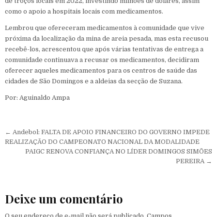
de troços locais em 2022, investindo milhões de dólares, assim
como o apoio a hospitais locais com medicamentos.
Lembrou que ofereceram medicamentos à comunidade que vive
próxima da localização da mina de areia pesada, mas esta recusou
recebê-los, acrescentou que após várias tentativas de entrega a
comunidade continuava a recusar os medicamentos, decidiram
oferecer aqueles medicamentos para os centros de saúde das
cidades de São Domingos e a aldeias da secção de Suzana.
Por: Aguinaldo Ampa
Navegação de Post
← Andebol: FALTA DE APOIO FINANCEIRO DO GOVERNO IMPEDE
REALIZAÇÃO DO CAMPEONATO NACIONAL DA MODALIDADE
PAIGC RENOVA CONFIANÇA NO LÍDER DOMINGOS SIMÕES
PEREIRA →
Deixe um comentário
O seu endereço de e-mail não será publicado.
Campos