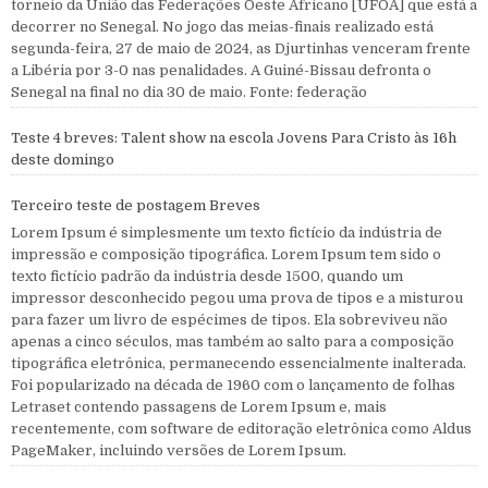
torneio da União das Federações Oeste Africano [UFOA] que está a
decorrer no Senegal. No jogo das meias-finais realizado está
segunda-feira, 27 de maio de 2024, as Djurtinhas venceram frente
a Libéria por 3-0 nas penalidades. A Guiné-Bissau defronta o
Senegal na final no dia 30 de maio. Fonte: federação
Teste 4 breves: Talent show na escola Jovens Para Cristo às 16h
deste domingo
Terceiro teste de postagem Breves
Lorem Ipsum é simplesmente um texto fictício da indústria de
impressão e composição tipográfica. Lorem Ipsum tem sido o
texto fictício padrão da indústria desde 1500, quando um
impressor desconhecido pegou uma prova de tipos e a misturou
para fazer um livro de espécimes de tipos. Ela sobreviveu não
apenas a cinco séculos, mas também ao salto para a composição
tipográfica eletrônica, permanecendo essencialmente inalterada.
Foi popularizado na década de 1960 com o lançamento de folhas
Letraset contendo passagens de Lorem Ipsum e, mais
recentemente, com software de editoração eletrônica como Aldus
PageMaker, incluindo versões de Lorem Ipsum.