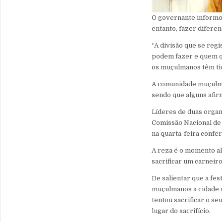
O governante informou
entanto, fazer difere
“A divisão que se reg
podem fazer e quem q
os muçulmanos têm tid
A comunidade muçulma
sendo que alguns afir
Líderes de duas organ
Comissão Nacional de
na quarta-feira confe
A reza é o momento al
sacrificar um carneiro
De salientar que a fe
muçulmanos a cidade s
tentou sacrificar o se
lugar do sacrifício.