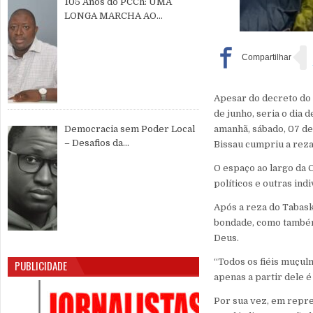
105 Anos do PCCh: UMA
LONGA MARCHA AO
SERVIÇO DO POVO CHINÊS E
DA PAZ MUNDIAL
Apesar do decreto do 
de junho, seria o dia 
amanhã, sábado, 07 de
Democracia sem Poder Local
– Desafios da
Bissau cumpriu a reza 
Descentralização e da
O espaço ao largo da 
Participação Cidadã na Guiné-
políticos e outras ind
Bissau
Após a reza do Tabask
bondade, como também
Deus.
“Todos os fiéis muçu
PUBLICIDADE
apenas a partir dele é
Por sua vez, em repre