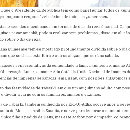
 que o Presidente da República tem como papel juntar todos os guin
nça, enquanto responsável máximo de todos os guineenses.
ista no seio dos muçulmanos em termos de dias da reza é normal. Os que
uiser rezar amanhã, podem realizar sem problemas”, disse em alusão
o sobre o dia de reza.
na guineense tem-se mostrado profundamente dividida sobre o dia da
mam que será na sexta-feira e outros alegam que será no sábado.
izações representativas da comunidade islâmica guineense, imame Ali
 Observação Lunar, e imame Aliu Coté, da União Nacional de Imames d
rências de imprensa separadas, em Bissau, com posições antagónicas s
to das festividades de Tabaski, em que um muçulmano adulto com pos
 e dividir a carne com os familiares, amigos e vizinhos.
sta de Tabaski, também conhecida por Eid-Ul-Adha, ocorre após a pere
anta de Meca, na Arábia Saudita, e serve para lembrar o momento em
u único filho a pedido de Deus, mas este acabou por o impedir, coloca