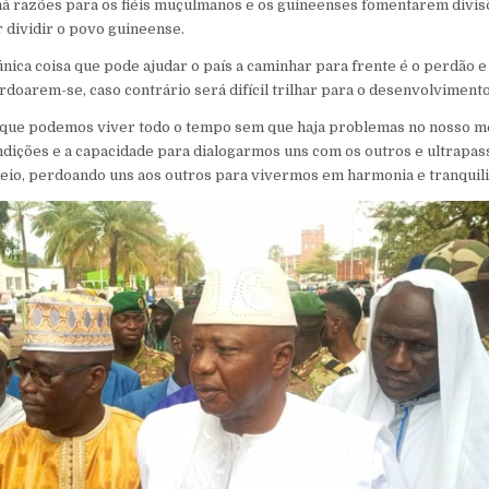
há razões para os fiéis muçulmanos e os guineenses fomentarem divisõ
 dividir o povo guineense.
nica coisa que pode ajudar o país a caminhar para frente é o perdão e 
oarem-se, caso contrário será difícil trilhar para o desenvolvimento
 que podemos viver todo o tempo sem que haja problemas no nosso me
ndições e a capacidade para dialogarmos uns com os outros e ultrapas
eio, perdoando uns aos outros para vivermos em harmonia e tranquili