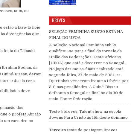
eenses, sem, no
BREVES
 estão a fazê-lo hoje
SELEÇÃO FEMININA SUB’20 ESTÁ NA
 às divergências que
FINAL DO UFOA
A Seleção Nacional Feminina sub’20
 festa do Tabaski,
qualificou-se para a final do torneio da
União das Federações Oeste Africano
[UFOA] que está a decorrer no Senegal.
 Ibrahim Bodjan, da
No jogo das meias-finais realizado está
a Guiné-Bissau, deram
segunda-feira, 27 de maio de 2024, as
obre o dia da reza.
Djurtinhas venceram frente a Libéria por
3-0 nas penalidades. A Guiné-Bissau
sibilidades deve
defronta o Senegal na final no dia 30 de
maio. Fonte: federação
grinação dos
Teste 4 breves: Talent show na escola
 que o profeta Abraão
Jovens Para Cristo às 16h deste domingo
ndo um carneiro no
Terceiro teste de postagem Breves