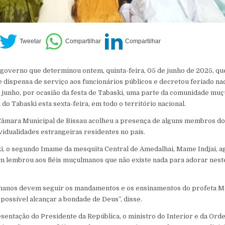
governo que determinou ontem, quinta-feira, 05 de junho de 2025, que
de dispensa de serviço aos funcionários públicos e decretou feriado na
 junho, por ocasião da festa de Tabaski, uma parte da comunidade mu
do Tabaski esta sexta-feira, em todo o território nacional.
Câmara Municipal de Bissau acolheu a presença de alguns membros do
ividualidades estrangeiras residentes no país.
i, o segundo Imame da mesquita Central de Amedalhai, Mame Indjai, a
 lembrou aos fiéis muçulmanos que não existe nada para adorar nest
lmanos devem seguir os mandamentos e os ensinamentos do profeta 
 possível alcançar a bondade de Deus”, disse.
sentação do Presidente da República, o ministro do Interior e da Ord