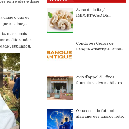
es entre eles e disse
Aviso de licitação :
IMPORTAÇÃO DE
a união e que os
CASTANHAS DE CAJÚ DE
 que se almeja.
2026 DE ORIGEM DA
GUINÉ-BISSAU
io, mas o mais
sar os diferendos
Condições Gerais de
dade”, sublinhou.
Banque Atlantique Guiné-
Bissau – semestre II de
2026
Avis d’appel d’Offres :
fourniture des mobiliers
et équipements de bureau
O sucesso do futebol
africano: os maiores feitos
do continente no WC2026