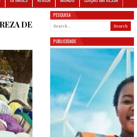
S
OPINIÕES
ÁFRICA
MUNDO
EDIÇÃO IMPRESSA
PESQUISA
 REZA DE
Search for:
PUBLICIDADE
UNIDADE ISLÂMICA REALIZA REZA DE TABASKI HOJE NA GUINÉ-BISSAU