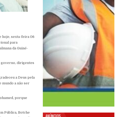
 hoje, sexta-feira 06
cional para
çulmana da Guiné-
 governo, dirigentes
gradeceu a Deus pela
e mundo a não ser
Mohamed, porque
em Pública, Botche
ANÚNCIOS