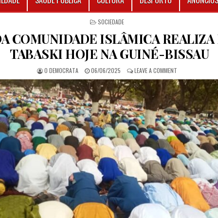
IEDADE
SAÚDE PÚBLICA
CULTURA
DESPORTO
ANÚNCIO
POSTED IN
SOCIEDADE
DA COMUNIDADE ISLÂMICA REALIZA
TABASKI HOJE NA GUINÉ-BISSAU
AUTHOR:
PUBLISHED DATE:
ON PARTE DA COM
O DEMOCRATA
06/06/2025
LEAVE A COMMENT