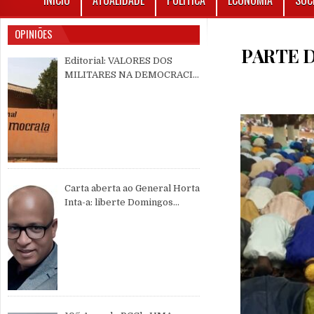
INÍCIO
ATUALIDADE
POLÍTICA
ECONOMIA
SOC
OPINIÕES
PARTE 
Editorial: VALORES DOS
MILITARES NA DEMOCRACIA
MULTIPARTIDÁRIA
Carta aberta ao General Horta
Inta-a: liberte Domingos
Simões Pereira