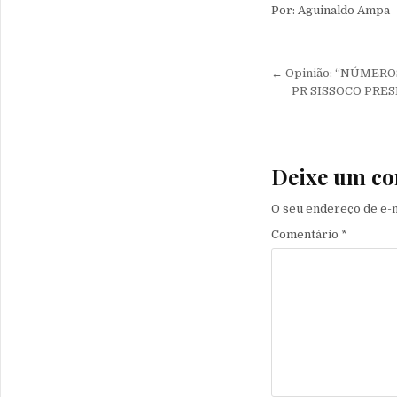
Por: Aguinaldo Ampa
Navegação 
← Opinião: “NÚMER
PR SISSOCO PRE
Deixe um co
O seu endereço de e-m
Comentário
*