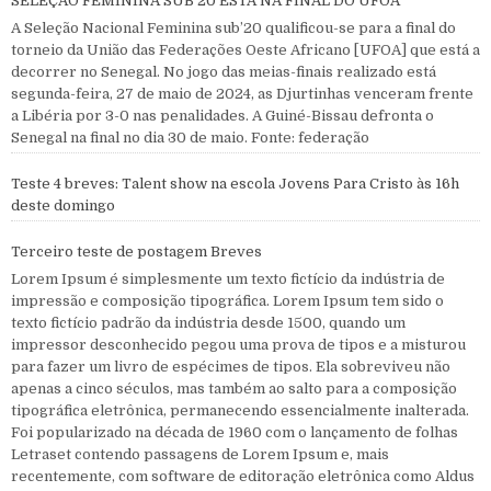
SELEÇÃO FEMININA SUB’20 ESTÁ NA FINAL DO UFOA
A Seleção Nacional Feminina sub’20 qualificou-se para a final do
torneio da União das Federações Oeste Africano [UFOA] que está a
decorrer no Senegal. No jogo das meias-finais realizado está
segunda-feira, 27 de maio de 2024, as Djurtinhas venceram frente
a Libéria por 3-0 nas penalidades. A Guiné-Bissau defronta o
Senegal na final no dia 30 de maio. Fonte: federação
Teste 4 breves: Talent show na escola Jovens Para Cristo às 16h
deste domingo
Terceiro teste de postagem Breves
Lorem Ipsum é simplesmente um texto fictício da indústria de
impressão e composição tipográfica. Lorem Ipsum tem sido o
texto fictício padrão da indústria desde 1500, quando um
impressor desconhecido pegou uma prova de tipos e a misturou
para fazer um livro de espécimes de tipos. Ela sobreviveu não
apenas a cinco séculos, mas também ao salto para a composição
tipográfica eletrônica, permanecendo essencialmente inalterada.
Foi popularizado na década de 1960 com o lançamento de folhas
Letraset contendo passagens de Lorem Ipsum e, mais
recentemente, com software de editoração eletrônica como Aldus