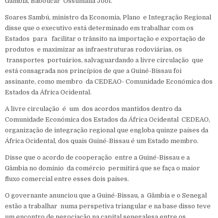
Gâmbia, Baboucar Ossumaila Joof.
‎Soares Sambú, ministro da Economia, Plano e Integração Regional
disse que o executivo está determinado em trabalhar com os
Estados para facilitar o trânsito na importação e exportação de
produtos e maximizar as infraestruturas rodoviárias, os
transportes portuários, salvaguardando a livre circulação que
está consagrada nos princípios de que a Guiné-Bissau foi
assinante, como membro da CEDEAO- Comunidade Económica dos
Estados da África Ocidental.
‎‎A livre circulação é um dos acordos mantidos dentro da
Comunidade Económica dos Estados da África Ocidental CEDEAO,
organização de integração regional que engloba quinze países da
África Ocidental, dos quais Guiné-Bissau é um Estado membro.
‎Disse que o acordo de cooperação entre a Guiné-Bissau e a
Gâmbia no domínio da comércio permitirá que se faça o maior
fluxo comercial entre esses dois países.
‎O governante anunciou que a Guiné-Bissau, a Gâmbia e o Senegal
estão a trabalhar numa perspetiva triangular e na base disso teve
um encontro de negociação na capital senegalesa entre os