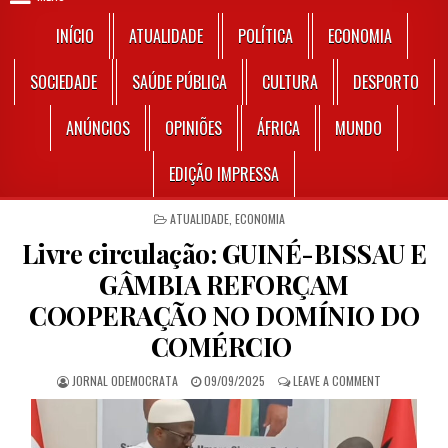
INÍCIO
ATUALIDADE
POLÍTICA
ECONOMIA
SOCIEDADE
SAÚDE PÚBLICA
CULTURA
DESPORTO
ANÚNCIOS
OPINIÕES
ÁFRICA
MUNDO
EDIÇÃO IMPRESSA
POSTED IN
ATUALIDADE
,
ECONOMIA
Livre circulação: GUINÉ-BISSAU E
GÂMBIA REFORÇAM
COOPERAÇÃO NO DOMÍNIO DO
COMÉRCIO
AUTHOR:
PUBLISHED DATE:
ON LIVRE CI
JORNAL ODEMOCRATA
09/09/2025
LEAVE A COMMENT