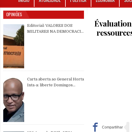
INÍCIO
ATUALIDADE
POLÍTICA
ECONOMIA
SOC
OPINIÕES
Évaluation 
Editorial: VALORES DOS
ressources
MILITARES NA DEMOCRACIA
MULTIPARTIDÁRIA
Carta aberta ao General Horta
Inta-a: liberte Domingos
Simões Pereira