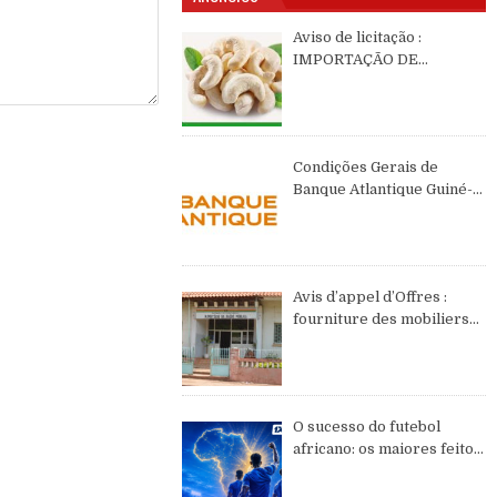
Aviso de licitação :
IMPORTAÇÃO DE
CASTANHAS DE CAJÚ DE
2026 DE ORIGEM DA
GUINÉ-BISSAU
Condições Gerais de
Banque Atlantique Guiné-
Bissau – semestre II de
2026
Avis d’appel d’Offres :
fourniture des mobiliers
et équipements de bureau
O sucesso do futebol
africano: os maiores feitos
do continente no WC2026