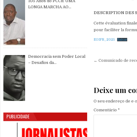
105 Anos do PCCh: UMA
LONGA MARCHA AO
DESCRIPTION DES 
SERVIÇO DO POVO CHINÊS E
DA PAZ MUNDIAL
Cette évaluation final
pour faciliter la form
EOIFR_2025
Baixar
Democracia sem Poder Local
Navegação 
← Comunicado de rece
– Desafios da
Descentralização e da
Participação Cidadã na Guiné-
Bissau
Deixe um co
O seu endereço de e-m
Comentário
*
PUBLICIDADE