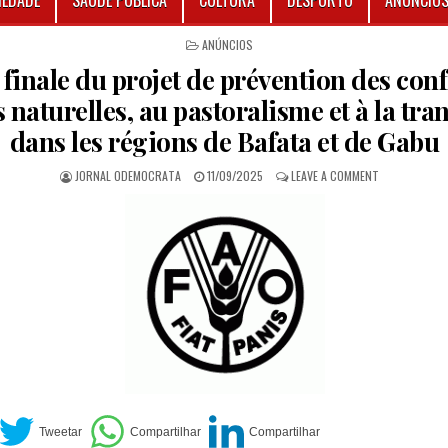
IEDADE
SAÚDE PÚBLICA
CULTURA
DESPORTO
ANÚNCIO
POSTED IN
ANÚNCIOS
finale du projet de prévention des confl
 naturelles, au pastoralisme et à la t
dans les régions de Bafata et de Gabu
AUTHOR:
PUBLISHED DATE:
ON ÉVALUATIO
JORNAL ODEMOCRATA
11/09/2025
LEAVE A COMMENT