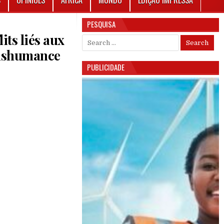
S
OPINIÕES
ÁFRICA
MUNDO
EDIÇÃO IMPRESSA
PESQUISA
its liés aux
Search for:
ranshumance
PUBLICIDADE
N FINALE DU PROJET DE PRÉVENTION DES CONFLITS LIÉS AUX RESSOURCES NATURELLES, A