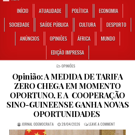
INÍCIO
ATUALIDADE
POLÍTICA
ECONOMIA
SOCIEDADE
SAÚDE PÚBLICA
CULTURA
DESPORTO
ANÚNCIOS
OPINIÕES
ÁFRICA
MUNDO
EDIÇÃO IMPRESSA
POSTED IN
OPINIÕES
Opinião: A MEDIDA DE TARIFA
ZERO CHEGA EM MOMENTO
OPORTUNO, E A COOPERAÇÃO
SINO-GUINEENSE GANHA NOVAS
OPORTUNIDADES
AUTHOR:
PUBLISHED DATE:
ON OPINIÃO:
JORNAL ODEMOCRATA
28/04/2026
LEAVE A COMMENT