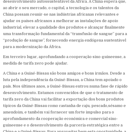
desenvolvimento autossustentável da África. A China espera que,
ao abrir o seu mercado, o capital, a tecnologia e os talentos da
China possam reunir-se nas indústrias africanas relevantes e
ajudar os países africanos a melhorar as instalações de apoio
industrial, elevar a qualidade dos produtos e alcançar finalmente
uma transformação fundamental da “transfusão de sangue” para a
“produção de sangue”, fornecendo energia endógena sustentável
para a modernização da África.
Em terceiro lugar, aprofundando a cooperação sino-guineense, a
medida de tarifa zero pode ajudar.
A China e a Guiné-Bissau são bons amigos e bons irmãos. Desde a
luta pela independência da Guiné-Bissau, a China tem apoiado o
país. Nos últimos anos, a Guiné-Bissau entrou numa fase de rápido
desenvolvimento. Estamos convencidos de que o tratamento de
tarifa zero da China vai facilitar a exportação dos bons produtos
típicos da Guiné-Bissau como castanha de caju, pescado,sésamo e
amendoim, e também vai fornecer um forte impulso para o
aprofundamento da cooperação económica e comercial sino-
guineense e o desenvolvimento da parceria estratégica entre a
China e a Guiné-Bissau. Para aproveitar bem esta oportunidade, a