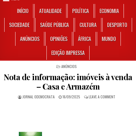
INÍCIO
ATUALIDADE
POLÍTICA
ECONOMIA
SOCIEDADE
SAÚDE PÚBLICA
CULTURA
DESPORTO
ANÚNCIOS
OPINIÕES
ÁFRICA
MUNDO
EDIÇÃO IMPRESSA
POSTED IN
ANÚNCIOS
Nota de informação: imóveis à venda
– Casa e Armazém
AUTHOR:
PUBLISHED DATE:
ON NOTA DE I
JORNAL ODEMOCRATA
16/09/2025
LEAVE A COMMENT