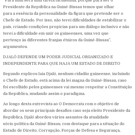
“Para mim será uma tarefa facilíssima, porque para ser o
Presidente da República na Guiné-Bissau temos que olhar
para a essência da personalidade da figura que pretende ser o
Chefe de Estado. Por isso, não terei dificuldades de estabilizar o
país, criando condições propicias para um diálogo inclusivo e não
terei a dificuldade em unir os guineenses, uma vez que
pertenço às diferentes franjas étnicos da Guiné-Bissau”,
argumentou.
DJALÓ DEFENDE UM PODER JUDICIAL ORGANIZADO E
INDEPENDENTE PARA QUE HAJA UM ESTADO DE DIREITO
Segundo explicou Iaia Djaló, nenhum cidadão guineense, incluindo
o Chefe de Estado, está acima da lei magna da Guiné-Bissau, caso
foi escolhido pelos guineenses vai mesmo respeitar a Constituição
da República, mudando assim o paradigma.
Ao longo desta entrevista ao O Democrata com o objetivo de
abordar os seus principais desafios caso seja eleito Presidente da
República, Djaló abordou vários assuntos da atualidade
sócio política da Guiné-Bissau, com destaque para a situação do
Estado de Direito, Corrupção, Forças de Defesa e Segurança,