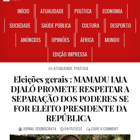
INÍCIO
ATUALIDADE
POLÍTICA
ECONOMIA
SOCIEDADE
SAÚDE PÚBLICA
CULTURA
DESPORTO
ANÚNCIOS
OPINIÕES
ÁFRICA
MUNDO
EDIÇÃO IMPRESSA
POSTED IN
ATUALIDADE
,
POLÍTICA
Eleições gerais : MAMADU IAIA
DJALÓ PROMETE RESPEITAR A
SEPARAÇÃO DOS PODERES SE
FOR ELEITO PRESIDENTE DA
REPÚBLICA
AUTHOR:
PUBLISHED DATE:
ON ELEIÇÕES 
JORNAL ODEMOCRATA
04/11/2025
LEAVE A COMMENT