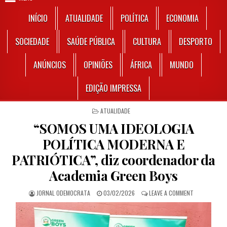
INÍCIO
ATUALIDADE
POLÍTICA
ECONOMIA
SOCIEDADE
SAÚDE PÚBLICA
CULTURA
DESPORTO
ANÚNCIOS
OPINIÕES
ÁFRICA
MUNDO
EDIÇÃO IMPRESSA
POSTED IN
ATUALIDADE
“SOMOS UMA IDEOLOGIA
POLÍTICA MODERNA E
PATRIÓTICA”, diz coordenador da
Academia Green Boys
AUTHOR:
PUBLISHED DATE:
ON “SOMOS U
JORNAL ODEMOCRATA
03/02/2026
LEAVE A COMMENT