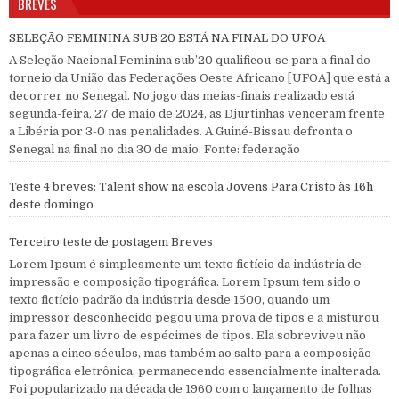
BREVES
SELEÇÃO FEMININA SUB’20 ESTÁ NA FINAL DO UFOA
A Seleção Nacional Feminina sub’20 qualificou-se para a final do
torneio da União das Federações Oeste Africano [UFOA] que está a
decorrer no Senegal. No jogo das meias-finais realizado está
segunda-feira, 27 de maio de 2024, as Djurtinhas venceram frente
a Libéria por 3-0 nas penalidades. A Guiné-Bissau defronta o
Senegal na final no dia 30 de maio. Fonte: federação
Teste 4 breves: Talent show na escola Jovens Para Cristo às 16h
deste domingo
Terceiro teste de postagem Breves
Lorem Ipsum é simplesmente um texto fictício da indústria de
impressão e composição tipográfica. Lorem Ipsum tem sido o
texto fictício padrão da indústria desde 1500, quando um
impressor desconhecido pegou uma prova de tipos e a misturou
para fazer um livro de espécimes de tipos. Ela sobreviveu não
apenas a cinco séculos, mas também ao salto para a composição
tipográfica eletrônica, permanecendo essencialmente inalterada.
Foi popularizado na década de 1960 com o lançamento de folhas