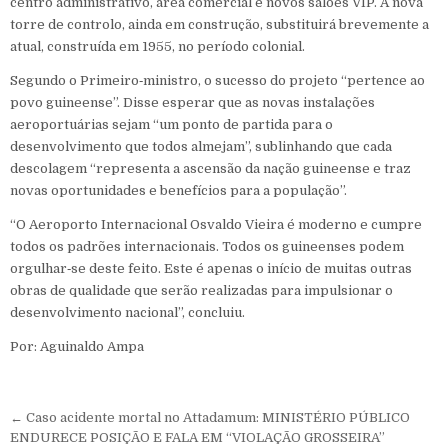
centro administrativo, área comercial e novos salões VIP. A nova
torre de controlo, ainda em construção, substituirá brevemente a
atual, construída em 1955, no período colonial.
Segundo o Primeiro‑ministro, o sucesso do projeto “pertence ao
povo guineense”. Disse esperar que as novas instalações
aeroportuárias sejam “um ponto de partida para o
desenvolvimento que todos almejam”, sublinhando que cada
descolagem “representa a ascensão da nação guineense e traz
novas oportunidades e benefícios para a população”.
“O Aeroporto Internacional Osvaldo Vieira é moderno e cumpre
todos os padrões internacionais. Todos os guineenses podem
orgulhar‑se deste feito. Este é apenas o início de muitas outras
obras de qualidade que serão realizadas para impulsionar o
desenvolvimento nacional”, concluiu.
Por: Aguinaldo Ampa
Navegação de Post
← Caso acidente mortal no Attadamum: MINISTÉRIO PÚBLICO
ENDURECE POSIÇÃO E FALA EM “VIOLAÇÃO GROSSEIRA”