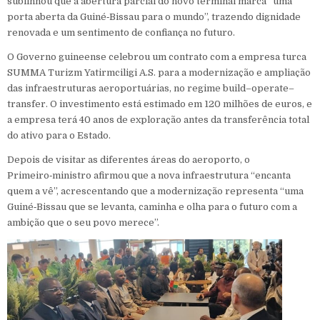
sublinhou que a abertura parcial do novo terminal marca “uma
porta aberta da Guiné‑Bissau para o mundo”, trazendo dignidade
renovada e um sentimento de confiança no futuro.
O Governo guineense celebrou um contrato com a empresa turca
SUMMA Turizm Yatirmciligi A.S. para a modernização e ampliação
das infraestruturas aeroportuárias, no regime build–operate–
transfer. O investimento está estimado em 120 milhões de euros, e
a empresa terá 40 anos de exploração antes da transferência total
do ativo para o Estado.
Depois de visitar as diferentes áreas do aeroporto, o
Primeiro‑ministro afirmou que a nova infraestrutura “encanta
quem a vê”, acrescentando que a modernização representa “uma
Guiné‑Bissau que se levanta, caminha e olha para o futuro com a
ambição que o seu povo merece”.