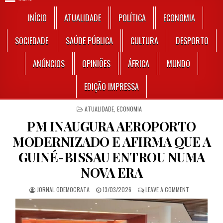
INÍCIO
ATUALIDADE
POLÍTICA
ECONOMIA
SOCIEDADE
SAÚDE PÚBLICA
CULTURA
DESPORTO
ANÚNCIOS
OPINIÕES
ÁFRICA
MUNDO
EDIÇÃO IMPRESSA
POSTED IN
ATUALIDADE
,
ECONOMIA
PM INAUGURA AEROPORTO
MODERNIZADO E AFIRMA QUE A
GUINÉ-BISSAU ENTROU NUMA
NOVA ERA
AUTHOR:
PUBLISHED DATE:
ON PM INAUG
JORNAL ODEMOCRATA
13/03/2026
LEAVE A COMMENT