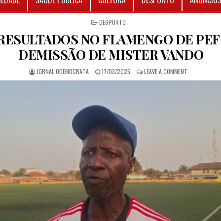
IEDADE
SAÚDE PÚBLICA
CULTURA
DESPORTO
ANÚNCIO
POSTED IN
DESPORTO
 RESULTADOS NO FLAMENGO DE PEFI
DEMISSÃO DE MISTER VANDO
AUTHOR:
PUBLISHED DATE:
ON CRISE DE 
JORNAL ODEMOCRATA
17/03/2026
LEAVE A COMMENT