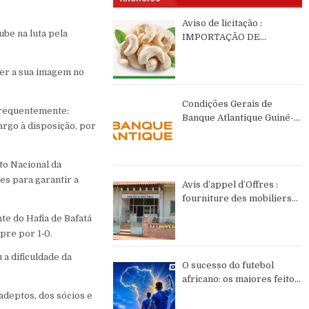
Aviso de licitação :
ube na luta pela
IMPORTAÇÃO DE
CASTANHAS DE CAJÚ DE
2026 DE ORIGEM DA
ger a sua imagem no
GUINÉ-BISSAU
Condições Gerais de
frequentemente:
Banque Atlantique Guiné-
argo à disposição, por
Bissau – semestre II de
2026
ato Nacional da
es para garantir a
Avis d’appel d’Offres :
fourniture des mobiliers
et équipements de bureau
te do Hafia de Bafatá
pre por 1‑0.
a dificuldade da
O sucesso do futebol
africano: os maiores feitos
do continente no WC2026
adeptos, dos sócios e