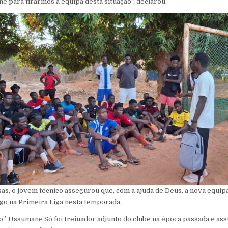
ne para tirarmos a equipa desta situação”, declarou.
, o jovem técnico assegurou que, com a ajuda de Deus, a nova equipa 
go na Primeira Liga nesta temporada.
”, Ussumane Só foi treinador adjunto do clube na época passada e as