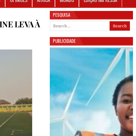
S
OPINIÕES
ÁFRICA
MUNDO
EDIÇÃO IMPRESSA
PESQUISA
NE LEVA À
Search for:
PUBLICIDADE
RESULTADOS NO FLAMENGO DE PEFINE LEVA À DEMISSÃO DE MISTER VANDO