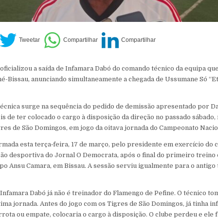
oficializou a saída de Infamara Dabó do comando técnico da equipa que
iné-Bissau, anunciando simultaneamente a chegada de Ussumane Só “E
técnica surge na sequência do pedido de demissão apresentado por D
is de ter colocado o cargo à disposição da direção no passado sábado,
gres de São Domingos, em jogo da oitava jornada do Campeonato Nacio
irmada esta terça‑feira, 17 de março, pelo presidente em exercício do 
ão desportiva do Jornal O Democrata, após o final do primeiro treino
po Ansu Camara, em Bissau. A sessão serviu igualmente para o antigo
Infamara Dabó já não é treinador do Flamengo de Pefine. O técnico to
tima jornada. Antes do jogo com os Tigres de São Domingos, já tinha i
rrota ou empate, colocaria o cargo à disposição. O clube perdeu e ele