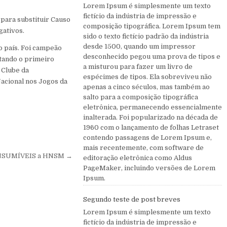
Lorem Ipsum é simplesmente um texto
fictício da indústria de impressão e
para substituir Causo
composição tipográfica. Lorem Ipsum tem
gativos.
sido o texto fictício padrão da indústria
desde 1500, quando um impressor
o país. Foi campeão
desconhecido pegou uma prova de tipos e
stando o primeiro
a misturou para fazer um livro de
 Clube da
espécimes de tipos. Ela sobreviveu não
Nacional nos Jogos da
apenas a cinco séculos, mas também ao
salto para a composição tipográfica
eletrônica, permanecendo essencialmente
inalterada. Foi popularizado na década de
1960 com o lançamento de folhas Letraset
contendo passagens de Lorem Ipsum e,
mais recentemente, com software de
ONSUMÍVEIS a HNSM →
editoração eletrônica como Aldus
PageMaker, incluindo versões de Lorem
Ipsum.
Segundo teste de post breves
Lorem Ipsum é simplesmente um texto
fictício da indústria de impressão e