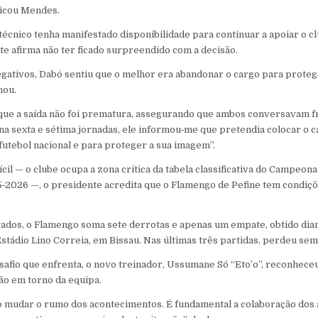
plicou Mendes.
écnico tenha manifestado disponibilidade para continuar a apoiar o cl
te afirma não ter ficado surpreendido com a decisão.
gativos, Dabó sentiu que o melhor era abandonar o cargo para prote
mou.
ue a saída não foi prematura, assegurando que ambos conversavam 
na sexta e sétima jornadas, ele informou‑me que pretendia colocar o c
 futebol nacional e para proteger a sua imagem”.
ícil — o clube ocupa a zona crítica da tabela classificativa do Campeon
‑2026 —, o presidente acredita que o Flamengo de Pefine tem condiçõ
tados, o Flamengo soma sete derrotas e apenas um empate, obtido dian
Estádio Lino Correia, em Bissau. Nas últimas três partidas, perdeu sem
afio que enfrenta, o novo treinador, Ussumane Só “Eto’o”, reconheceu 
ão em torno da equipa.
 mudar o rumo dos acontecimentos. É fundamental a colaboração dos 