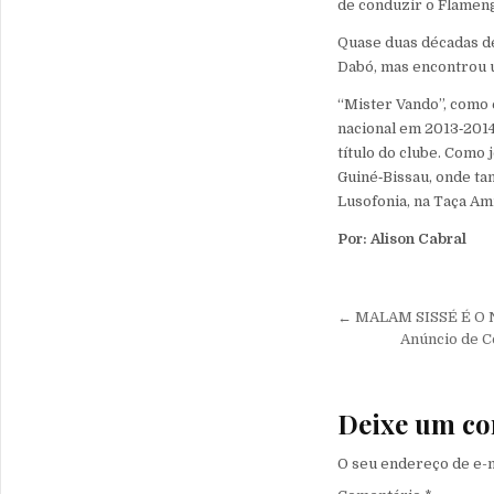
de conduzir o Flamen
Quase duas décadas d
Dabó, mas encontrou u
“Mister Vando”, como 
nacional em 2013‑2014
título do clube. Como
Guiné‑Bissau, onde ta
Lusofonia, na Taça Am
Por: Alison Cabral
Navegação 
← MALAM SISSÉ É O
Anúncio de 
Deixe um co
O seu endereço de e-m