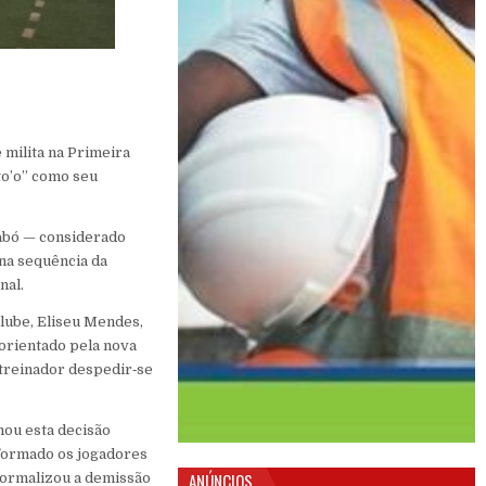
 milita na Primeira
to’o” como seu
abó — considerado
 na sequência da
nal.
clube, Eliseu Mendes,
 orientado pela nova
 treinador despedir‑se
mou esta decisão
nformado os jogadores
ANÚNCIOS
 formalizou a demissão