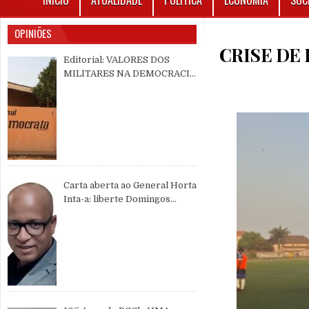
INÍCIO
ATUALIDADE
POLÍTICA
ECONOMIA
SOC
OPINIÕES
CRISE DE
Editorial: VALORES DOS
MILITARES NA DEMOCRACIA
MULTIPARTIDÁRIA
Carta aberta ao General Horta
Inta-a: liberte Domingos
Simões Pereira