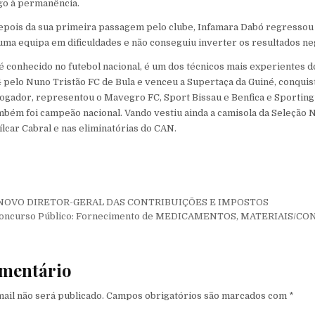
go à permanência.
epois da sua primeira passagem pelo clube, Infamara Dabó regressou 
ma equipa em dificuldades e não conseguiu inverter os resultados ne
é conhecido no futebol nacional, é um dos técnicos mais experientes d
 pelo Nuno Tristão FC de Bula e venceu a Supertaça da Guiné, conqui
 jogador, representou o Mavegro FC, Sport Bissau e Benfica e Sporting
mbém foi campeão nacional. Vando vestiu ainda a camisola da Seleção 
ílcar Cabral e nas eliminatórias do CAN.
de Post
 NOVO DIRETOR-GERAL DAS CONTRIBUIÇÕES E IMPOSTOS
Concurso Público: Fornecimento de MEDICAMENTOS, MATERIAIS/C
mentário
ail não será publicado.
Campos obrigatórios são marcados com
*