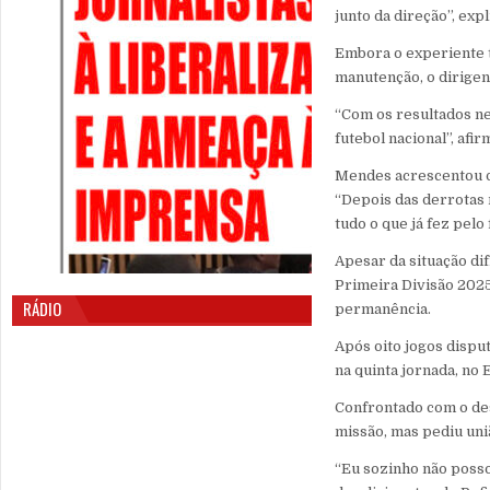
junto da direção”, ex
Embora o experiente t
manutenção, o dirigen
“Com os resultados ne
futebol nacional”, afir
Mendes acrescentou q
“Depois das derrotas 
tudo o que já fez pelo
Apesar da situação dif
Primeira Divisão 2025
RÁDIO
permanência.
Após oito jogos dispu
na quinta jornada, no 
Confrontado com o des
missão, mas pediu uni
“Eu sozinho não posso