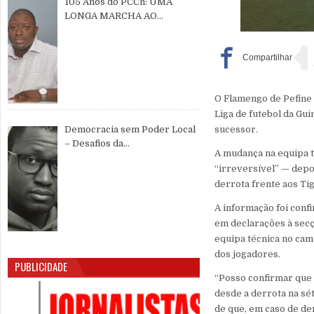
105 Anos do PCCh: UMA
LONGA MARCHA AO
SERVIÇO DO POVO CHINÊS E
DA PAZ MUNDIAL
O Flamengo de Pefine 
Liga de futebol da Gu
sucessor.
Democracia sem Poder Local
– Desafios da
A mudança na equipa 
Descentralização e da
“irreversível” — depo
Participação Cidadã na Guiné-
derrota frente aos Ti
Bissau
A informação foi conf
em declarações à secç
equipa técnica no cam
dos jogadores.
PUBLICIDADE
“Posso confirmar que 
desde a derrota na sé
de que, em caso de de