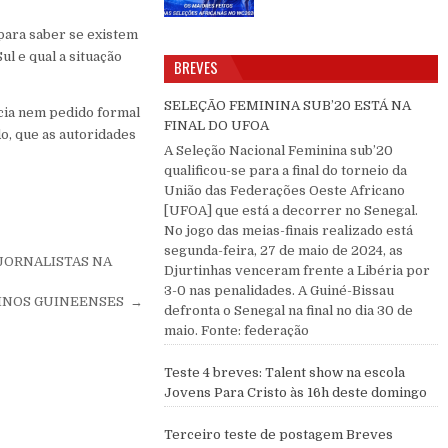
para saber se existem
l e qual a situação
BREVES
SELEÇÃO FEMININA SUB’20 ESTÁ NA
cia nem pedido formal
FINAL DO UFOA
o, que as autoridades
A Seleção Nacional Feminina sub’20
qualificou-se para a final do torneio da
União das Federações Oeste Africano
[UFOA] que está a decorrer no Senegal.
No jogo das meias-finais realizado está
segunda-feira, 27 de maio de 2024, as
 JORNALISTAS NA
Djurtinhas venceram frente a Libéria por
3-0 nas penalidades. A Guiné-Bissau
RINOS GUINEENSES →
defronta o Senegal na final no dia 30 de
maio. Fonte: federação
Teste 4 breves: Talent show na escola
Jovens Para Cristo às 16h deste domingo
Terceiro teste de postagem Breves