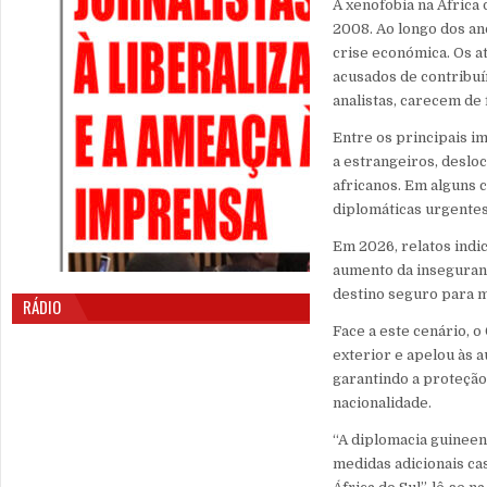
A xenofobia na África
2008. Ao longo dos an
crise económica. Os a
acusados de contribu
analistas, carecem de
Entre os principais i
a estrangeiros, deslo
africanos. Em alguns 
diplomáticas urgentes
Em 2026, relatos indi
aumento da inseguranç
destino seguro para m
RÁDIO
Face a este cenário, 
exterior e apelou às 
garantindo a proteção
nacionalidade.
“A diplomacia guineen
medidas adicionais ca