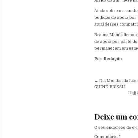
África do Sul”, lê‑se na
Ainda sobre o assunto
pedidos de apoio por 
atual desses compatri
Braima Mané afirmou 
de apoio por parte do
permanecem em estado
Por: Redação
Navegação 
← Dia Mundial da L
GUINÉ-BISSAU
Haj
Deixe um co
O seu endereço de e-m
Comentário
*