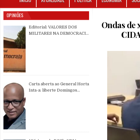
INÍCIO
ATUALIDADE
POLÍTICA
ECONOMIA
SOC
OPINIÕES
Ondas de
Editorial: VALORES DOS
CID
MILITARES NA DEMOCRACIA
MULTIPARTIDÁRIA
Carta aberta ao General Horta
Inta-a: liberte Domingos
Simões Pereira