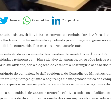
 Guiné‑Bissau, Ilídio Vieira Té, convocou o embaixador da África do Su
 lhe transmitir formalmente a profunda preocupação do governo guin
stilidade contra cidadãos estrangeiros naquele país.
um contexto de agravamento de episódios de xenofobia na África do Sul
 cidadãos guineenses — têm sido alvo de ameaças, agressões físicas e
rio sul‑africano, sob a alegação de estarem a restringir o acesso dos
abinete de comunicação da Presidência do Conselho de Ministros, du
festou inquietação quanto à segurança e à integridade física dos com
tos dos quais exercem naquele país atividades económicas legítimas de 
nhou a necessidade de garantir proteção efetiva a todos os cidadãos es
rincípios do direito internacional e das convenções africanas sobre m