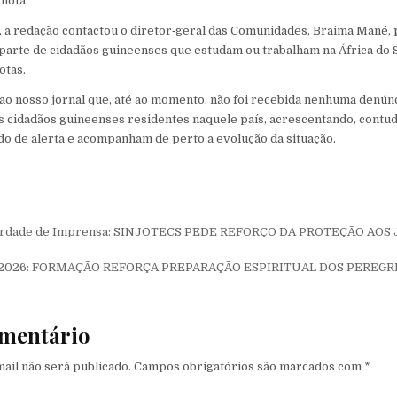
 nota.
, a redação contactou o diretor‑geral das Comunidades, Braima Mané, 
parte de cidadãos guineenses que estudam ou trabalham na África do Su
otas.
ao nosso jornal que, até ao momento, não foi recebida nenhuma denún
s cidadãos guineenses residentes naquele país, acrescentando, contud
 de alerta e acompanham de perto a evolução da situação.
de Post
iberdade de Imprensa: SINJOTECS PEDE REFORÇO DA PROTEÇÃO AOS
j 2026: FORMAÇÃO REFORÇA PREPARAÇÃO ESPIRITUAL DOS PEREG
mentário
ail não será publicado.
Campos obrigatórios são marcados com
*