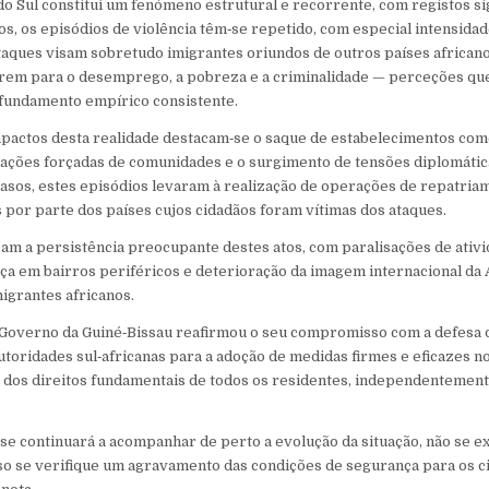
 do Sul constitui um fenómeno estrutural e recorrente, com registos si
os, os episódios de violência têm‑se repetido, com especial intensida
taques visam sobretudo imigrantes oriundos de outros países africa
írem para o desemprego, a pobreza e a criminalidade — perceções qu
 fundamento empírico consistente.
mpactos desta realidade destacam‑se o saque de estabelecimentos co
cações forçadas de comunidades e o surgimento de tensões diplomátic
casos, estes episódios levaram à realização de operações de repatria
 por parte dos países cujos cidadãos foram vítimas dos ataques.
cam a persistência preocupante destes atos, com paralisações de ativ
a em bairros periféricos e deterioração da imagem internacional da 
igrantes africanos.
o Governo da Guiné‑Bissau reafirmou o seu compromisso com a defesa 
autoridades sul‑africanas para a adoção de medidas firmes e eficazes n
 dos direitos fundamentais de todos os residentes, independentement
se continuará a acompanhar de perto a evolução da situação, não se e
so se verifique um agravamento das condições de segurança para os c