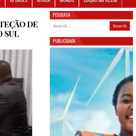
S
OPINIÕES
ÁFRICA
MUNDO
EDIÇÃO IMPRESSA
PESQUISA
OTEÇÃO DE
Search for:
O SUL
PUBLICIDADE
 XENOFOBIA: GUINÉ-BISSAU EXIGE PROTEÇÃO DE CIDADÃOS ESTRANGEIROS NA ÁFRICA DO S