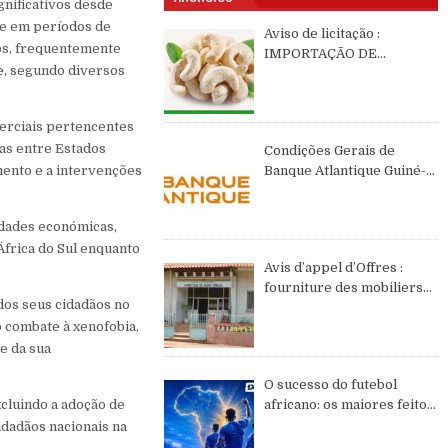
gnificativos desde
de em períodos de
Aviso de licitação :
nos, frequentemente
IMPORTAÇÃO DE
e, segundo diversos
CASTANHAS DE CAJÚ DE
2026 DE ORIGEM DA
GUINÉ-BISSAU
merciais pertencentes
as entre Estados
Condições Gerais de
mento e a intervenções
Banque Atlantique Guiné-
Bissau – semestre II de
2026
idades económicas,
África do Sul enquanto
Avis d’appel d’Offres :
fourniture des mobiliers
dos seus cidadãos no
et équipements de bureau
o combate à xenofobia,
e da sua
O sucesso do futebol
xcluindo a adoção de
africano: os maiores feitos
do continente no WC2026
idadãos nacionais na