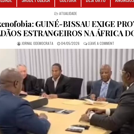
IEDADE
SAÚDE PÚBLICA
CULTURA
DESPORTO
ANÚNCIO
POSTED IN
ATUALIDADE
 xenofobia: GUINÉ-BISSAU EXIGE PR
ADÃOS ESTRANGEIROS NA ÁFRICA D
AUTHOR:
PUBLISHED DATE:
ON ONDAS DE
JORNAL ODEMOCRATA
04/05/2026
LEAVE A COMMENT