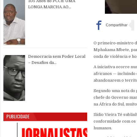
105 Anos do PCCh: UMA
LONGA MARCHA AO
SERVIÇO DO POVO CHINÊS E
DA PAZ MUNDIAL
O primeiro‑ministro da
Mphakama Mbete, para
onda de violência e ho
Democracia sem Poder Local
– Desafios da
A iniciativa ocorre n
Descentralização e da
africanos — incluindo
Participação Cidadã na Guiné-
abandonarem o territó
Bissau
Segundo uma nota do g
chefe do Governo mani
na África do Sul, mui
Ilídio Vieira Té subli
PUBLICIDADE
conformidade com os p
humanos.