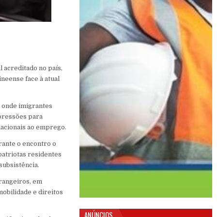
l acreditado no país,
eense face à atual
, onde imigrantes
 pressões para
 nacionais ao emprego.
rante o encontro o
patriotas residentes
subsistência.
trangeiros, em
obilidade e direitos
ANÚNCIOS