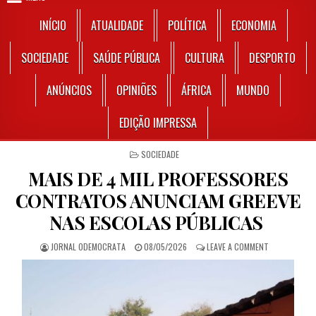
INÍCIO
ATUALIDADE
POLÍTICA
ECONOMIA
SOCIEDADE
SAÚDE PÚBLICA
CULTURA
DESPORTO
ANÚNCIOS
OPINIÕES
ÁFRICA
MUNDO
EDIÇÃO IMPRESSA
POSTED IN
SOCIEDADE
MAIS DE 4 MIL PROFESSORES
CONTRATOS ANUNCIAM GREEVE
NAS ESCOLAS PÚBLICAS
AUTHOR:
PUBLISHED DATE:
ON MAIS DE 
JORNAL ODEMOCRATA
08/05/2026
LEAVE A COMMENT