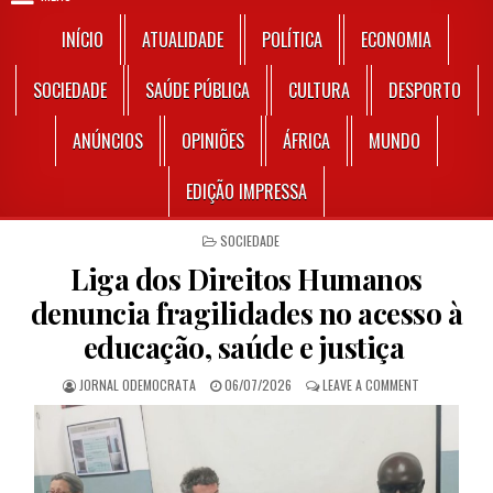
INÍCIO
ATUALIDADE
POLÍTICA
ECONOMIA
SOCIEDADE
SAÚDE PÚBLICA
CULTURA
DESPORTO
ANÚNCIOS
OPINIÕES
ÁFRICA
MUNDO
EDIÇÃO IMPRESSA
POSTED IN
SOCIEDADE
Liga dos Direitos Humanos
denuncia fragilidades no acesso à
educação, saúde e justiça
AUTHOR:
PUBLISHED DATE:
ON LIGA DOS
JORNAL ODEMOCRATA
06/07/2026
LEAVE A COMMENT