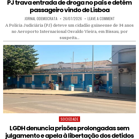
PJ trava entrada de droga no país e detém
passageiro vindo de Lisboa
AUTHOR:
PUBLISHED DATE:
ON PJ TRAVA EN
JORNAL ODEMOCRATA
26/07/2026
LEAVE A COMMENT
A Polícia Judiciária (PJ) deteve um cidadão guineense de 34 anos
no Aeroporto Internacional Osvaldo Vieira, em Bissau, por
suspeita…
SOCIEDADE
Posted in
LGDH denuncia prisões prolongadas sem
julgamento e apela à libertação dos detidos