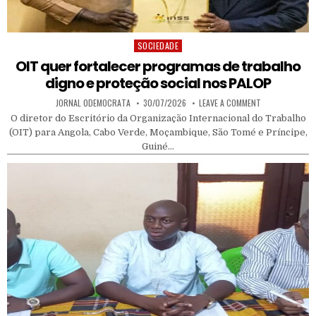
SOCIEDADE
Posted in
OIT quer fortalecer programas de trabalho
digno e proteção social nos PALOP
AUTHOR:
PUBLISHED DATE:
ON OIT QUER F
JORNAL ODEMOCRATA
30/07/2026
LEAVE A COMMENT
O diretor do Escritório da Organização Internacional do Trabalho
(OIT) para Angola, Cabo Verde, Moçambique, São Tomé e Príncipe,
Guiné…