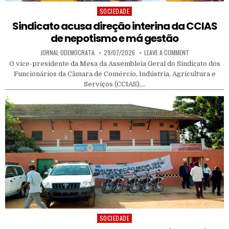
SOCIEDADE
Posted in
Sindicato acusa direção interina da CCIAS
de nepotismo e má gestão
AUTHOR:
PUBLISHED DATE:
ON SINDICATO 
JORNAL ODEMOCRATA
29/07/2026
LEAVE A COMMENT
O vice-presidente da Mesa da Assembleia Geral do Sindicato dos
Funcionários da Câmara de Comércio, Indústria, Agricultura e
Serviços (CCIAS),…
SOCIEDADE
Posted in