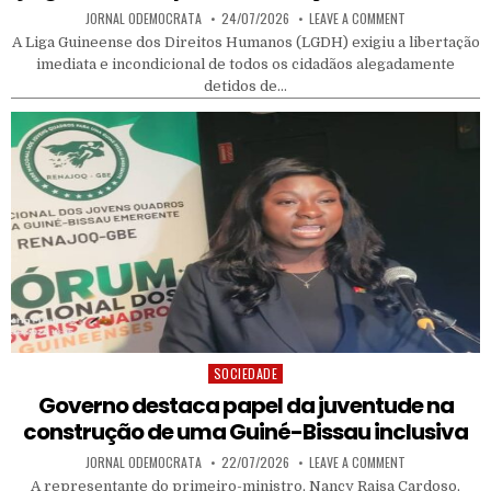
AUTHOR:
PUBLISHED DATE:
ON LGDH DENUN
JORNAL ODEMOCRATA
24/07/2026
LEAVE A COMMENT
A Liga Guineense dos Direitos Humanos (LGDH) exigiu a libertação
imediata e incondicional de todos os cidadãos alegadamente
detidos de…
SOCIEDADE
Posted in
Governo destaca papel da juventude na
construção de uma Guiné-Bissau inclusiva
AUTHOR:
PUBLISHED DATE:
ON GOVERNO DE
JORNAL ODEMOCRATA
22/07/2026
LEAVE A COMMENT
A representante do primeiro-ministro, Nancy Raisa Cardoso,