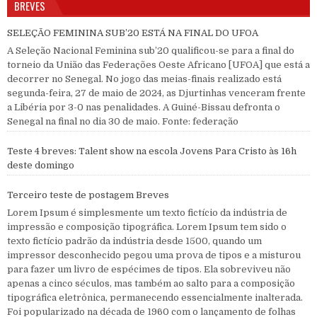
BREVES
SELEÇÃO FEMININA SUB’20 ESTÁ NA FINAL DO UFOA
A Seleção Nacional Feminina sub’20 qualificou-se para a final do
torneio da União das Federações Oeste Africano [UFOA] que está a
decorrer no Senegal. No jogo das meias-finais realizado está
segunda-feira, 27 de maio de 2024, as Djurtinhas venceram frente
a Libéria por 3-0 nas penalidades. A Guiné-Bissau defronta o
Senegal na final no dia 30 de maio. Fonte: federação
Teste 4 breves: Talent show na escola Jovens Para Cristo às 16h
deste domingo
Terceiro teste de postagem Breves
Lorem Ipsum é simplesmente um texto fictício da indústria de
impressão e composição tipográfica. Lorem Ipsum tem sido o
texto fictício padrão da indústria desde 1500, quando um
impressor desconhecido pegou uma prova de tipos e a misturou
para fazer um livro de espécimes de tipos. Ela sobreviveu não
apenas a cinco séculos, mas também ao salto para a composição
tipográfica eletrônica, permanecendo essencialmente inalterada.
Foi popularizado na década de 1960 com o lançamento de folhas