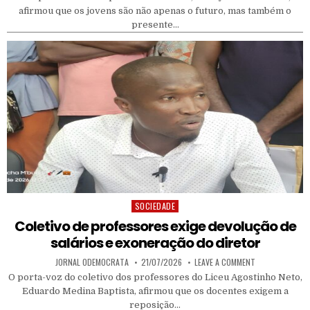
afirmou que os jovens são não apenas o futuro, mas também o
presente…
SOCIEDADE
Posted in
Coletivo de professores exige devolução de
salários e exoneração do diretor
AUTHOR:
PUBLISHED DATE:
ON COLETIVO DE
JORNAL ODEMOCRATA
21/07/2026
LEAVE A COMMENT
O porta-voz do coletivo dos professores do Liceu Agostinho Neto,
Eduardo Medina Baptista, afirmou que os docentes exigem a
reposição…