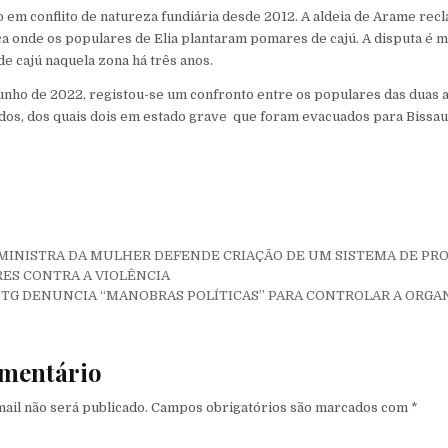
o em conflito de natureza fundiária desde 2012. A aldeia de Arame rec
a onde os populares de Elia plantaram pomares de cajú. A disputa é 
e cajú naquela zona há três anos.
 junho de 2022, registou-se um confronto entre os populares das duas 
idos, dos quais dois em estado grave que foram evacuados para Bissau
de Post
a: MINISTRA DA MULHER DEFENDE CRIAÇÃO DE UM SISTEMA DE PR
ES CONTRA A VIOLÊNCIA
TG DENUNCIA “MANOBRAS POLÍTICAS” PARA CONTROLAR A ORGA
mentário
ail não será publicado.
Campos obrigatórios são marcados com
*