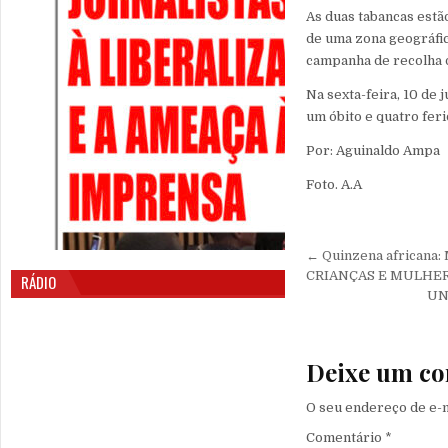
As duas tabancas estã
de uma zona geográfic
campanha de recolha d
Na sexta-feira, 10 de
um óbito e quatro fer
Por: Aguinaldo Ampa
Foto. A.A
Navegação 
← Quinzena african
CRIANÇAS E MULHER
RÁDIO
UN
Deixe um co
O seu endereço de e-m
Comentário
*