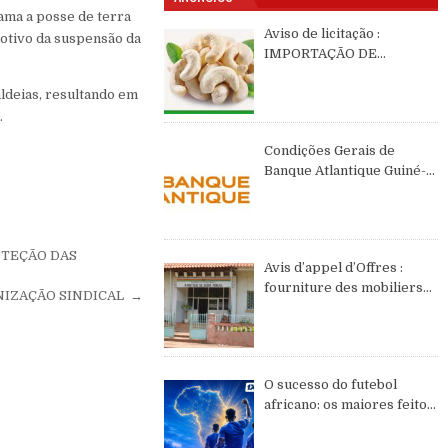
lama a posse de terra
Aviso de licitação :
motivo da suspensão da
IMPORTAÇÃO DE
CASTANHAS DE CAJÚ DE
2026 DE ORIGEM DA
aldeias, resultando em
GUINÉ-BISSAU
.
Condições Gerais de
Banque Atlantique Guiné-
Bissau – semestre II de
2026
OTEÇÃO DAS
Avis d’appel d’Offres :
fourniture des mobiliers
NIZAÇÃO SINDICAL →
et équipements de bureau
O sucesso do futebol
africano: os maiores feitos
do continente no WC2026