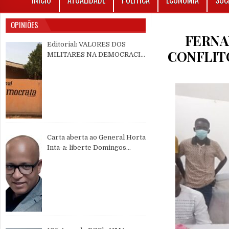
INÍCIO
ATUALIDADE
POLÍTICA
ECONOMIA
SOC
OPINIÕES
FERNA
Editorial: VALORES DOS
CONFLITO
MILITARES NA DEMOCRACIA
MULTIPARTIDÁRIA
Carta aberta ao General Horta
Inta-a: liberte Domingos
Simões Pereira