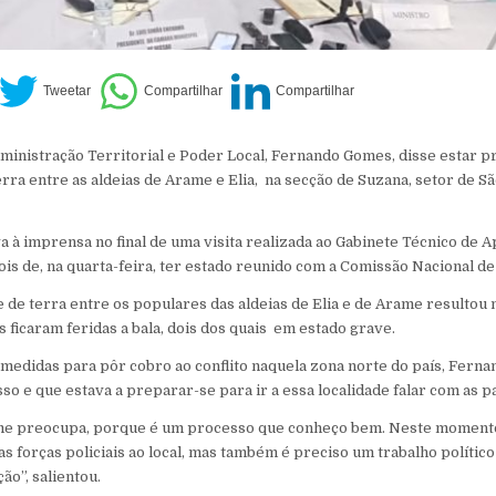
ministração Territorial e Poder Local, Fernando Gomes, disse estar 
erra entre as aldeias de Arame e Elia, na secção de Suzana, setor de 
 à imprensa no final de uma visita realizada ao Gabinete Técnico de 
is de, na quarta-feira, ter estado reunido com a Comissão Nacional de
 de terra entre os populares das aldeias de Elia e de Arame resultou
 ficaram feridas a bala, dois dos quais em estado grave.
medidas para pôr cobro ao conflito naquela zona norte do país, Fern
o e que estava a preparar-se para ir a essa localidade falar com as pa
me preocupa, porque é um processo que conheço bem. Neste momento,
s forças policiais ao local, mas também é preciso um trabalho polític
ão”, salientou.