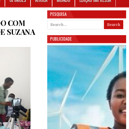
S
OPINIÕES
ÁFRICA
MUNDO
EDIÇÃO IMPRESSA
PESQUISA
DO COM
Search for:
DE SUZANA
PUBLICIDADE
 GOMES DIZ ESTAR PREOCUPADO COM CONFLITO DE POSSE DE TERRA NA SECÇÃO DE SUZAN