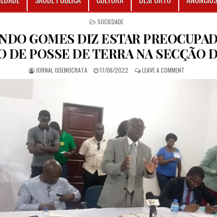
IEDADE
SAÚDE PÚBLICA
CULTURA
DESPORTO
ANÚNCIO
POSTED IN
SOCIEDADE
NDO GOMES DIZ ESTAR PREOCUPA
 DE POSSE DE TERRA NA SECÇÃO 
AUTHOR:
PUBLISHED DATE:
ON FERNANDO
JORNAL ODEMOCRATA
17/06/2022
LEAVE A COMMENT