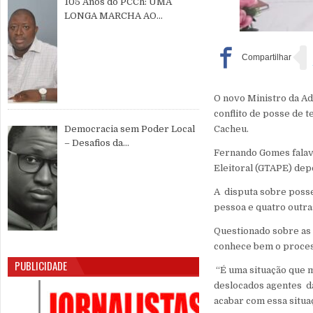
105 Anos do PCCh: UMA
LONGA MARCHA AO
SERVIÇO DO POVO CHINÊS E
DA PAZ MUNDIAL
O novo Ministro da Ad
conflito de posse de t
Cacheu.
Democracia sem Poder Local
– Desafios da
Fernando Gomes falava
Descentralização e da
Eleitoral (GTAPE) depo
Participação Cidadã na Guiné-
Bissau
A disputa sobre posse
pessoa e quatro outras
Questionado sobre as 
conhece bem o process
PUBLICIDADE
“É uma situação que 
deslocados agentes da
acabar com essa situaç