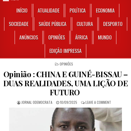
INÍCIO
ATUALIDADE
POLÍTICA
ECONOMIA
SOCIEDADE
SAÚDE PÚBLICA
CULTURA
DESPORTO
ANÚNCIOS
OPINIÕES
ÁFRICA
MUNDO
EDIÇÃO IMPRESSA
POSTED IN
OPINIÕES
Opinião : CHINA E GUINÉ-BISSAU –
DUAS REALIDADES, UMA LIÇÃO DE
FUTURO
AUTHOR:
PUBLISHED DATE:
ON OPINIÃO :
JORNAL ODEMOCRATA
10/09/2025
LEAVE A COMMENT