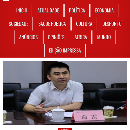
INÍCIO
ATUALIDADE
POLÍTICA
ECONOMIA
SOCIEDADE
SAÚDE PÚBLICA
CULTURA
DESPORTO
ANÚNCIOS
OPINIÕES
ÁFRICA
MUNDO
EDIÇÃO IMPRESSA