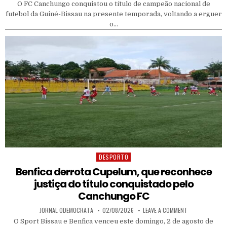
O FC Canchungo conquistou o título de campeão nacional de
futebol da Guiné-Bissau na presente temporada, voltando a erguer
o…
DESPORTO
Posted in
Benfica derrota Cupelum, que reconhece
justiça do título conquistado pelo
Canchungo FC
AUTHOR:
PUBLISHED DATE:
ON BENFICA DE
JORNAL ODEMOCRATA
02/08/2026
LEAVE A COMMENT
O Sport Bissau e Benfica venceu este domingo, 2 de agosto de