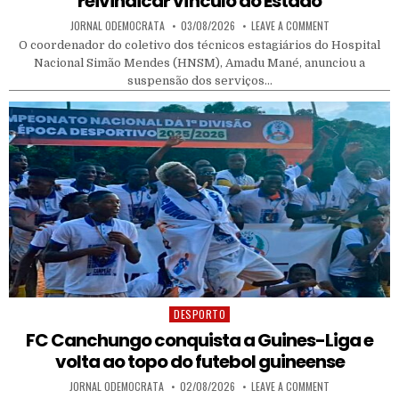
reivindicar vínculo ao Estado
AUTHOR:
PUBLISHED DATE:
ON HOSPITAL S
JORNAL ODEMOCRATA
03/08/2026
LEAVE A COMMENT
O coordenador do coletivo dos técnicos estagiários do Hospital
Nacional Simão Mendes (HNSM), Amadu Mané, anunciou a
suspensão dos serviços…
DESPORTO
Posted in
FC Canchungo conquista a Guines-Liga e
volta ao topo do futebol guineense
AUTHOR:
PUBLISHED DATE:
ON FC CANCHUN
JORNAL ODEMOCRATA
02/08/2026
LEAVE A COMMENT