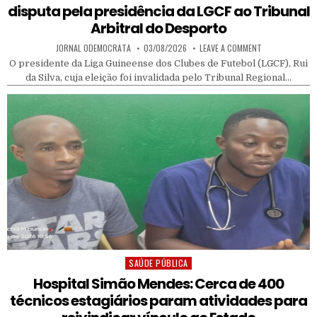
disputa pela presidência da LGCF ao Tribunal
Arbitral do Desporto
AUTHOR:
PUBLISHED DATE:
ON RUI DA SILV
JORNAL ODEMOCRATA
03/08/2026
LEAVE A COMMENT
O presidente da Liga Guineense dos Clubes de Futebol (LGCF), Rui
da Silva, cuja eleição foi invalidada pelo Tribunal Regional…
SAÚDE PÚBLICA
Posted in
Hospital Simão Mendes: Cerca de 400
técnicos estagiários param atividades para