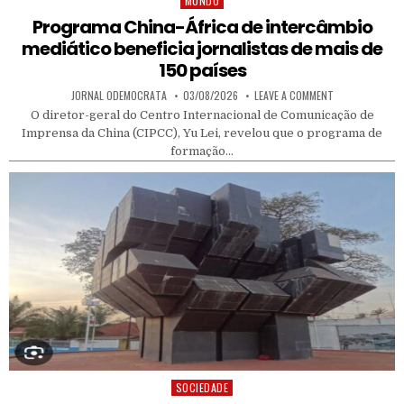
MUNDO
Posted in
Programa China-África de intercâmbio
mediático beneficia jornalistas de mais de
150 países
AUTHOR:
PUBLISHED DATE:
ON PROGRAMA CH
JORNAL ODEMOCRATA
03/08/2026
LEAVE A COMMENT
O diretor-geral do Centro Internacional de Comunicação de
Imprensa da China (CIPCC), Yu Lei, revelou que o programa de
formação…
SOCIEDADE
Posted in