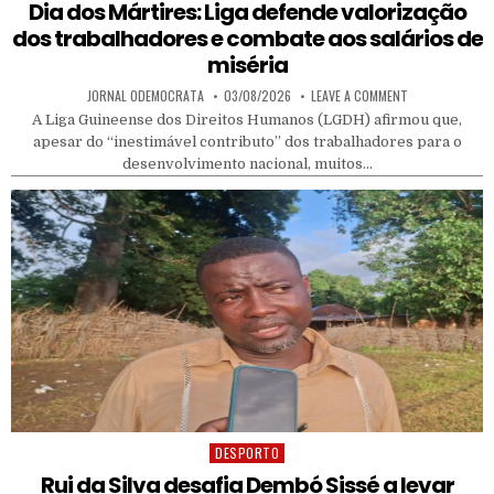
Dia dos Mártires: Liga defende valorização
dos trabalhadores e combate aos salários de
miséria
AUTHOR:
PUBLISHED DATE:
ON DIA DOS MÁR
JORNAL ODEMOCRATA
03/08/2026
LEAVE A COMMENT
A Liga Guineense dos Direitos Humanos (LGDH) afirmou que,
apesar do “inestimável contributo” dos trabalhadores para o
desenvolvimento nacional, muitos…
DESPORTO
Posted in
Rui da Silva desafia Dembó Sissé a levar