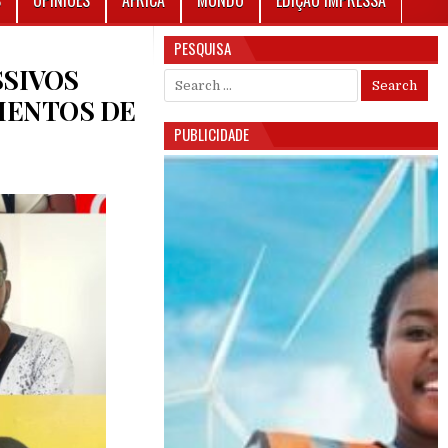
S
OPINIÕES
ÁFRICA
MUNDO
EDIÇÃO IMPRESSA
PESQUISA
SSIVOS
Search for:
MENTOS DE
PUBLICIDADE
S JUVENIS CRITICAM SUCESSIVOS GOVERNOS POR “VIRAR COSTAS” AOS ENSINAMENTOS D