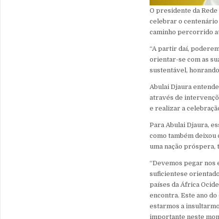
O presidente da Rede 
celebrar o centenário
caminho percorrido at
“A partir daí, podere
orientar-se com as s
sustentável, honrando 
Abulai Djaura entende
através de intervenç
e realizar a celebraçã
Para Abulai Djaura, es
como também deixou o
uma nação próspera, t
“Devemos pegar nos en
suficientese orientad
países da África Ocid
encontra. Este ano do
estarmos a insultarmo
importante neste mom