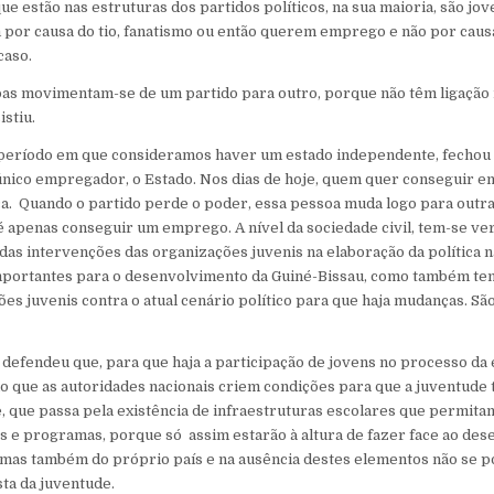
e estão nas estruturas dos partidos políticos, na sua maioria, são jo
por causa do tio, fanatismo ou então querem emprego e não por causa
caso.
oas movimentam-se de um partido para outro, porque não têm ligação 
istiu.
 período em que consideramos haver um estado independente, fechou 
único empregador, o Estado. Nos dias de hoje, quem quer conseguir e
a. Quando o partido perde o poder, essa pessoa muda logo para outra
é apenas conseguir um emprego. A nível da sociedade civil, tem-se ver
 das intervenções das organizações juvenis na elaboração da política n
portantes para o desenvolvimento da Guiné-Bissau, como também te
ões juvenis contra o atual cenário político para que haja mudanças. Sã
.
 defendeu que, para que haja a participação de jovens no processo da
io que as autoridades nacionais criem condições para que a juventude 
, que passa pela existência de infraestruturas escolares que permita
 e programas, porque só assim estarão à altura de fazer face ao de
, mas também do próprio país e na ausência destes elementos não se 
sta da juventude.