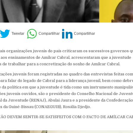
pais organizações juvenis do país criticaram os sucessivos governos 
 aos ensinamentos de Amílcar Cabral, acrescentaram que a juventude
 de trabalhar para a concretização do sonho de Amílcar Cabral.
izações juvenis foram registradas no quadro das entrevistas feitas co
ara falar do legado de Cabral para a liderança juvenil, bem como debr
e da política em que a juventude é tida como um instrumento manipuláv
ões juvenis ouvidos, são o presidente do Conselho Nacional de Juvent
l da Juventude (RENAJ), Abulai Jaura e a presidente da Confederação
is da Guiné-Bissau (CONAEGUIB), Rosália Djedjo.
ÃO DEVEM SENTIR-SE SATISFEITOS COM O FACTO DE AMÍLCAR CAB