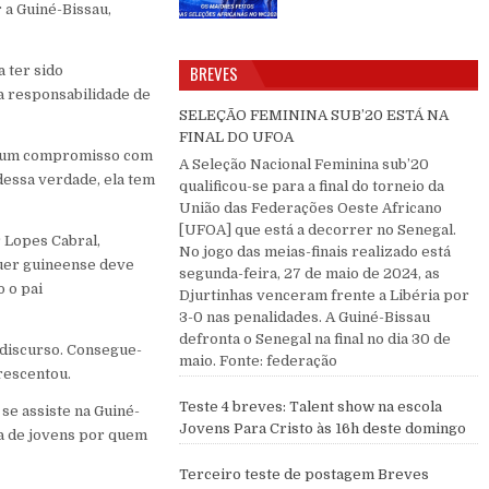
 a Guiné-Bissau,
BREVES
 ter sido
 responsabilidade de
SELEÇÃO FEMININA SUB’20 ESTÁ NA
FINAL DO UFOA
ar um compromisso com
A Seleção Nacional Feminina sub’20
dessa verdade, ela tem
qualificou-se para a final do torneio da
União das Federações Oeste Africano
[UFOA] que está a decorrer no Senegal.
 Lopes Cabral,
No jogo das meias-finais realizado está
quer guineense deve
segunda-feira, 27 de maio de 2024, as
 o pai
Djurtinhas venceram frente a Libéria por
3-0 nas penalidades. A Guiné-Bissau
defronta o Senegal na final no dia 30 de
 discurso. Consegue-
maio. Fonte: federação
crescentou.
Teste 4 breves: Talent show na escola
 se assiste na Guiné-
Jovens Para Cristo às 16h deste domingo
ica de jovens por quem
Terceiro teste de postagem Breves