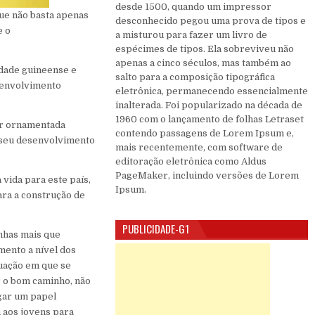
desde 1500, quando um impressor
ue não basta apenas
desconhecido pegou uma prova de tipos e
e o
a misturou para fazer um livro de
espécimes de tipos. Ela sobreviveu não
apenas a cinco séculos, mas também ao
idade guineense e
salto para a composição tipográfica
senvolvimento
eletrônica, permanecendo essencialmente
inalterada. Foi popularizado na década de
1960 com o lançamento de folhas Letraset
ser ornamentada
contendo passagens de Lorem Ipsum e,
 seu desenvolvimento
mais recentemente, com software de
editoração eletrônica como Aldus
PageMaker, incluindo versões de Lorem
 vida para este país,
Ipsum.
ra a construção de
PUBLICIDADE-G1
nhas mais que
mento a nível dos
tuação em que se
r o bom caminho, não
ogar um papel
 aos jovens para