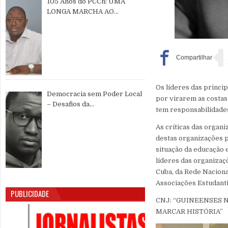
105 Anos do PCCh: UMA
LONGA MARCHA AO
SERVIÇO DO POVO CHINÊS E
DA PAZ MUNDIAL
Os líderes das princi
Democracia sem Poder Local
por virarem as costas
– Desafios da
tem responsabilidades
Descentralização e da
Participação Cidadã na Guiné-
As críticas das organ
Bissau
destas organizações p
situação da educação 
líderes das organizaç
Cuba, da Rede Naciona
Associações Estudant
PUBLICIDADE
CNJ: “GUINEENSES N
MARCAR HISTÓRIA”