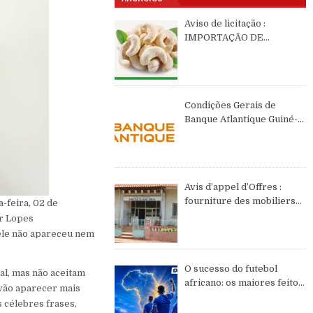
Aviso de licitação :
IMPORTAÇÃO DE
CASTANHAS DE CAJÚ DE
2026 DE ORIGEM DA
GUINÉ-BISSAU
Condições Gerais de
Banque Atlantique Guiné-
Bissau – semestre II de
2026
Avis d’appel d’Offres :
fourniture des mobiliers
-feira, 02 de
et équipements de bureau
ar Lopes
dele não apareceu nem
O sucesso do futebol
al, mas não aceitam
africano: os maiores feitos
 vão aparecer mais
do continente no WC2026
 célebres frases,