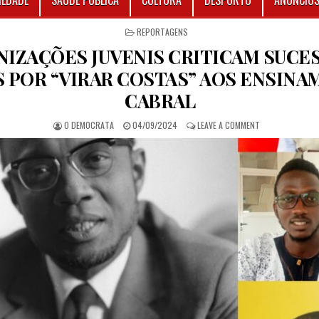
IEDADE
SAÚDE PÚBLICA
CULTURA
DESPORTO
ANÚNCIO
POSTED IN
REPORTAGENS
IZAÇÕES JUVENIS CRITICAM SUCE
 POR “VIRAR COSTAS” AOS ENSINA
CABRAL
AUTHOR:
PUBLISHED DATE:
ON ORGANIZAÇÕE
O DEMOCRATA
04/09/2024
LEAVE A COMMENT