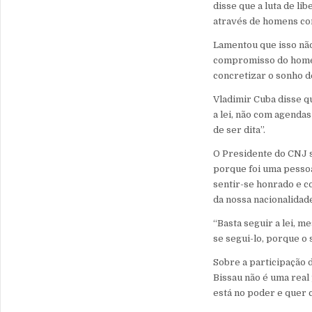
disse que a luta de l
através de homens com
Lamentou que isso não
compromisso do homem
concretizar o sonho d
Vladimir Cuba disse 
a lei, não com agenda
de ser dita”.
O Presidente do CNJ 
porque foi uma pesso
sentir-se honrado e c
da nossa nacionalidade
“Basta seguir a lei, 
se segui-lo, porque o
Sobre a participação d
Bissau não é uma real 
está no poder e quer