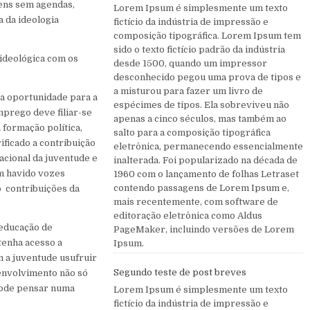
vens sem agendas,
Lorem Ipsum é simplesmente um texto
 da ideologia
fictício da indústria de impressão e
composição tipográfica. Lorem Ipsum tem
sido o texto fictício padrão da indústria
ideológica com os
desde 1500, quando um impressor
desconhecido pegou uma prova de tipos e
a misturou para fazer um livro de
a oportunidade para a
espécimes de tipos. Ela sobreviveu não
mprego deve filiar-se
apenas a cinco séculos, mas também ao
 formação política,
salto para a composição tipográfica
ificado a contribuição
eletrônica, permanecendo essencialmente
acional da juventude e
inalterada. Foi popularizado na década de
m havido vozes
1960 com o lançamento de folhas Letraset
contendo passagens de Lorem Ipsum e,
o contribuições da
mais recentemente, com software de
editoração eletrônica como Aldus
 educação de
PageMaker, incluindo versões de Lorem
tenha acesso a
Ipsum.
m a juventude usufruir
Segundo teste de post breves
senvolvimento não só
pode pensar numa
Lorem Ipsum é simplesmente um texto
fictício da indústria de impressão e