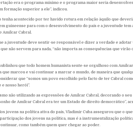
ibertação era o programa mínimo e o programa maior seria desenvolver
 formação superior a ele”, indicou.
 tenha acontecido por ter havido rotura em relação àquilo que deveria
 guineense para com o desenvolvimento do país e a juventude tem a
e Amílcar Cabral.
que a juventude deve sentir-se responsável e dizer a verdade e adot
s que não servem para nada, “não importa as consequências que virão 
sublinhou que todo homem humanista sente-se orgulhoso com Amílcar
a que marcou e vai continuar a marcar o mundo, de maneira que qual
onsiderar que “somos um povo escolhido pelo facto de ter Cabral como
 e nosso herói”.
mesmo não utilizando as expressões de Amílcar Cabral, decorando o seu
 sonho de Amílcar Cabral era ter um Estado de direito democrático”, a
os jovens na política ativa do país, Vladimir Cuba assegurou que o que
participação dos jovens na política, mas é a instrumentalização polít
 continuar, como também quem quer chegar ao poder.