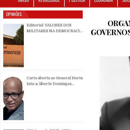
INÍCIO
ATUALIDADE
POLÍTICA
ECONOMIA
SOC
OPINIÕES
ORGAN
Editorial: VALORES DOS
GOVERNOS
MILITARES NA DEMOCRACIA
MULTIPARTIDÁRIA
Carta aberta ao General Horta
Inta-a: liberte Domingos
Simões Pereira