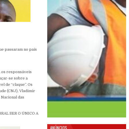
que passaram no país
m os responsáveis
uçar-se sobre a
el de “claque”. Os
ude (CNJ), Vladimir
 Nacional das
RAL SER O ÚNICO A
ANÚNCIOS