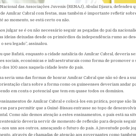
Nacional das Associações Juvenis (RENAJ), Abulai Djaura, defendeu q
 de Amílcar Cabral com festas, mas também é importante refletir sobr
é ao momento, se está certo ou não.
mos julgar se é ou não necessário seguir as pegadas do pai da nacional
uas ideias deixadas desde os primórdios da independência rumo ao de
o seu legado”, assinalou.
u que Bafatá, enquanto a cidade natalícia do Amílcar Cabral, deveria 
ões sociais, económicas e infraestruturais como forma de promover o
o dos 100 anos naquela cidade leste do país.
sa seria uma das formas de honrar Amílcar Cabral que não só deu a sua
rientação clara sobre a forma como os guineenses deveriam andar pa
endo em conta o potencial que tem em quase todos os domínios.
sinamentos de Amílcar Cabral e colocá-los em prática, porque são li
oras para permitir que a Guiné-Bissau entrasse no topo de desenvolvi
ental. Como não demos atenção a estes ensinamentos, o país está na si
 centenário deveria servir de momento de reflexão para depois segui
-nos uns aos outros, ameaçando o futuro do país. A juventude pode j
ento, através de chamadas de atenção aos governantes como também